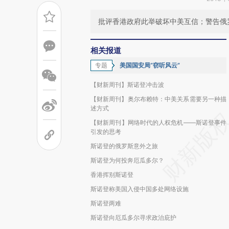
批评香港政府此举破坏中美互信；警告俄罗
相关报道
专题
美国国安局“窃听风云”
【财新周刊】斯诺登冲击波
【财新周刊】奥尔布赖特：中美关系需要另一种描
述方式
【财新周刊】网络时代的人权危机——斯诺登事件
引发的思考
斯诺登的俄罗斯意外之旅
斯诺登为何投奔厄瓜多尔？
香港挥别斯诺登
斯诺登称美国入侵中国多处网络设施
斯诺登两难
斯诺登向厄瓜多尔寻求政治庇护