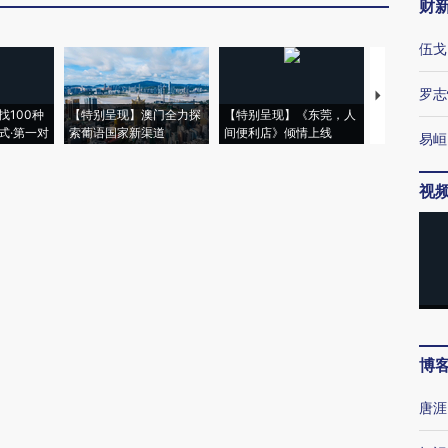
财
伍戈
罗志
【推广】走
找100种
【特别呈现】澳门全力探
【特别呈现】《东莞，人
会，让数智科
式·第一对
索葡语国家新渠道
间便利店》倾情上线
业
易峘
视
博
唐涯