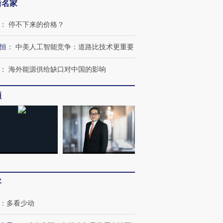
新名家
：
停不下来的价格？
恒
：
中美人工智能竞争：道路比技术更重要
进第四届链博
【商旅对话】华住集团
技“链”接产
【特别呈现】寻找100种
CFO：不靠规模取胜，华
【特别呈
有意思的生活方式·第三对
住三大增长引擎是什么？
有意思的
：
海外能源供给缺口对中国的影响
频
客
：
多看少动