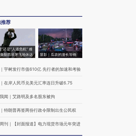
辑推荐
侵”还是“人道危机” 难
撕裂西班牙飞地休达
显影｜瓜农的漫长等待
｜
宇树发行市值610亿 先行者的加速和考验
｜
在岸人民币兑美元汇率连日升破6.75
我闻
｜
艾路明及多名股东被拘
｜
特朗普再签两份行政令限制出生公民权
周刊
｜
【封面报道】电力现货市场元年突进