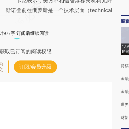
卡尼表示，美方不相信香港移民机构允许
斯诺登前往俄罗斯是一个技术层面（technical
编
计977字 订阅后继续阅读
“入
获取已订阅的阅读权限
民潮
员
特稿
订阅/会员升级
文
金融
金融
世界
财新