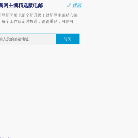
新网主编精选版电邮
样例
新网新闻版电邮全新升级！财新网主编精心编
，每个工作日定时投递，篇篇重磅，可信可
。
订阅
OX的吸金
马航飞行员跨国走私7万
视线｜被称为“蟑螂”的印
让中产们甘
粒摇头丸 尿检体内含3种
度Z世代 用街头抗争将教
秘鲁纳斯
”？
毒品
育部长拱下台
13人遇难