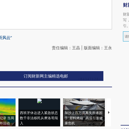
财
财
写
引
听风云”
责任编辑：王晶 | 版面编辑：王永
订阅财新网主编精选电邮
西班牙休达进入紧急状态
加沙上百万流离失所者困
视线｜HYR
纪录 当局
数千非法移民从摩洛哥闯
于“塑料烤箱” 高温引发健
术：是什么
外活动
入
康危机
心“花钱找虐