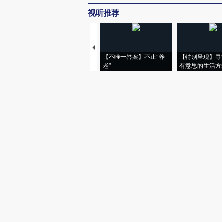
视听推荐
【不唯一答案】不止“养
【特别呈现】寻
老”
有意思的生活方