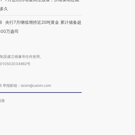
多久
8
央行7月继续增持近20吨黄金 累计储备超
600万盎司
复制及建立镜像等任何使用。
010502034662号
箱：laixin@caixin.com
链接