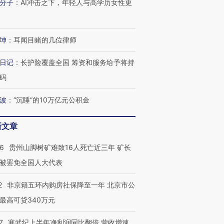
分子
：
AI冲击之下，年轻人与高学历女性更
有意思的生活方式·第三对
住三大增长引擎是什么？
有意思的
坤
：
耳闻目睹的几位律师
日记
：
长护险覆盖全国 筹资和服务给予将持
码
波
：
“沉睡”的10万亿元公积金
新文章
36
贵州山脚树矿难致16人死亡近三年 矿长
被罢免全国人大代表
2
非京籍五环内购房社保降至一年 北京市公
最高可贷340万元
7
寒武纪上半年净利润同比翻倍 营收增速