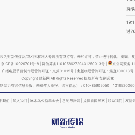
持续
19:1
过7
权为财新传媒及/或相关权利人专属所有或持有。未经许可，禁止进行转载、摘编、
京ICP备10026701号-8
|
网信算备110105862729401250013号
|
京公网安备 11
广播电视节目制作经营许可证：京第01015号
|
出版物经营许可证：第直100013号
Copyright 财新网 All Rights Reserved 版权所有 复制必究
害信息举报、未成年人举报、谣言信息）：010-85905050 13195200605 举报邮
于我们
|
加入我们
|
啄木鸟公益基金会
|
意见与反馈
|
提供新闻线索
|
联系我们
|
友情