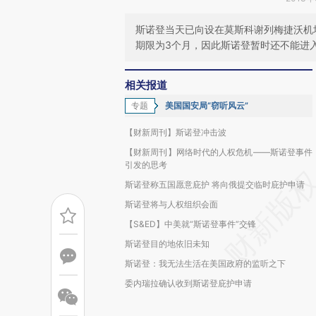
斯诺登当天已向设在莫斯科谢列梅捷沃机
期限为3个月，因此斯诺登暂时还不能进
相关报道
专题
美国国安局“窃听风云”
【财新周刊】斯诺登冲击波
【财新周刊】网络时代的人权危机——斯诺登事件
引发的思考
斯诺登称五国愿意庇护 将向俄提交临时庇护申请
斯诺登将与人权组织会面
【S&ED】中美就“斯诺登事件”交锋
斯诺登目的地依旧未知
斯诺登：我无法生活在美国政府的监听之下
委内瑞拉确认收到斯诺登庇护申请