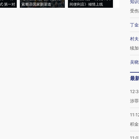
知识
式·第一对
索葡语国家新渠道
间便利店》倾情上线
业
受伤
丁金
村夫
续加
吴晓
最
12:
涉罪
11:1
积金
11:0