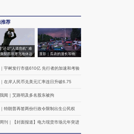
辑推荐
侵”还是“人道危机” 难
撕裂西班牙飞地休达
显影｜瓜农的漫长等待
｜
宇树发行市值610亿 先行者的加速和考验
｜
在岸人民币兑美元汇率连日升破6.75
我闻
｜
艾路明及多名股东被拘
｜
特朗普再签两份行政令限制出生公民权
周刊
｜
【封面报道】电力现货市场元年突进