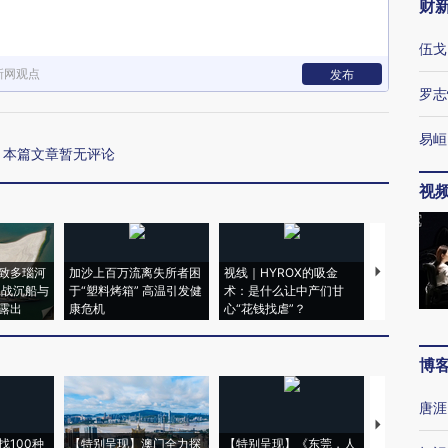
财
伍戈
新网观点
发布
罗志
易峘
本篇文章暂无评论
视
致多瑙河
加沙上百万流离失所者困
视线｜HYROX的吸金
马航飞行员
二战沉船与
于“塑料烤箱” 高温引发健
术：是什么让中产们甘
粒摇头丸 尿
露出
康危机
心“花钱找虐”？
毒品
博
唐涯
【推广】走
找100种
【特别呈现】澳门全力探
【特别呈现】《东莞，人
会，让数智科