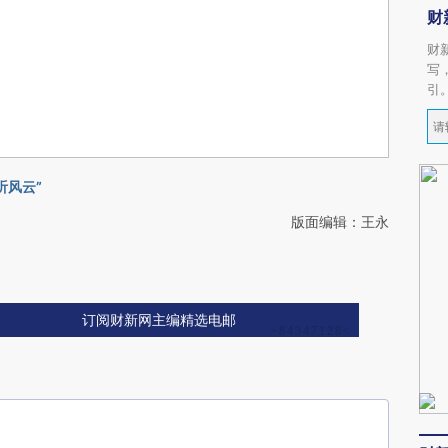
财
财
写
引
听风云”
版面编辑：王永
订阅财新网主编精选电邮