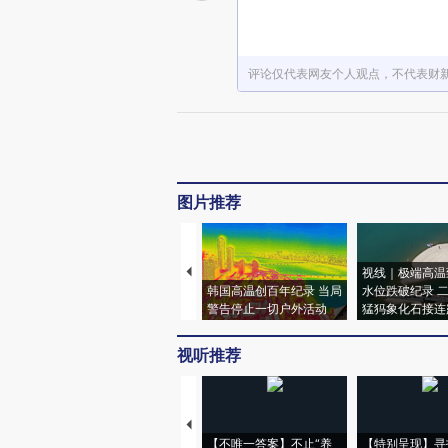
评论仅代表网友个人观点，不代表财
图片推荐
视线｜极端高温
韩国高温创百年纪录 当局
水位跌破纪录 
警告停止一切户外活动
猛犸象化石接连
视听推荐
【不唯一答案】不止“养
【特别呈现】寻