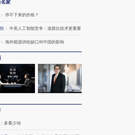
新名家
：
停不下来的价格？
恒
：
中美人工智能竞争：道路比技术更重要
：
海外能源供给缺口对中国的影响
频
跨国走私7万
视线｜被称为“蟑螂”的印
视线｜“入侵”还是“人道危
检体内含3种
度Z世代 用街头抗争将教
机”？难民潮撕裂西班牙
秘鲁纳斯
育部长拱下台
飞地休达
13人遇难
客
：
多看少动
进第四届链博
【商旅对话】华住集团
技“链”接产
【特别呈现】寻找100种
CFO：不靠规模取胜，华
【特别呈