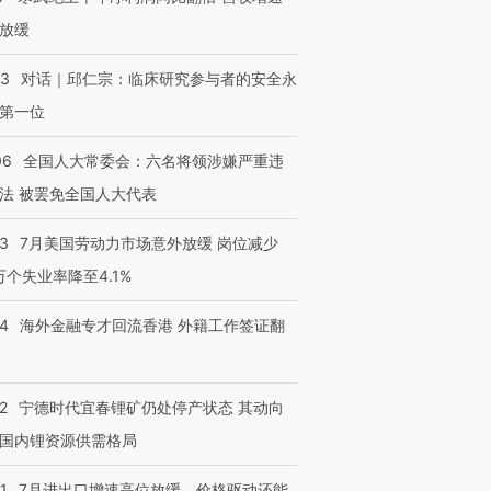
放缓
53
对话｜邱仁宗：临床研究参与者的安全永
第一位
06
全国人大常委会：六名将领涉嫌严重违
法 被罢免全国人大代表
43
7月美国劳动力市场意外放缓 岗位减少
3万个失业率降至4.1%
14
海外金融专才回流香港 外籍工作签证翻
2
宁德时代宜春锂矿仍处停产状态 其动向
国内锂资源供需格局
1
7月进出口增速高位放缓，价格驱动还能