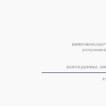
财新网所刊载内容之知识产
京ICP证090880号
违法和不良信息举报电话（涉网络暴力有
关