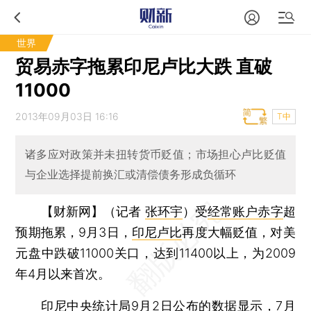
世界
贸易赤字拖累印尼卢比大跌 直破
11000
2013年09月03日 16:16
T中
诸多应对政策并未扭转货币贬值；市场担心卢比贬值
与企业选择提前换汇或清偿债务形成负循环
【财新网】（记者
张环宇
）
受
经常账户赤字
超
预期拖累，9月3日，
印尼卢比
再度大幅贬值，对美
元盘中跌破11000关口，达到11400以上，为2009
年4月以来首次。
印尼中央统计局9月2日公布的数据显示，7月