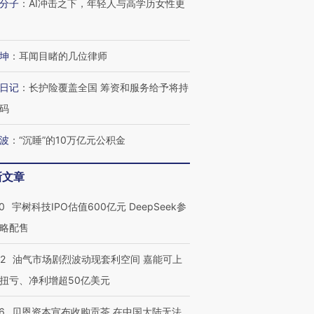
分子
：
AI冲击之下，年轻人与高学历女性更
技“链”接产
【特别呈现】寻找100种
CFO：不靠规模取胜，华
【特别呈
有意思的生活方式·第三对
住三大增长引擎是什么？
有意思的
坤
：
耳闻目睹的几位律师
日记
：
长护险覆盖全国 筹资和服务给予将持
码
波
：
“沉睡”的10万亿元公积金
新文章
0
宇树科技IPO估值600亿元 DeepSeek参
略配售
22
油气市场剧烈波动现套利空间 嘉能可上
扭亏、净利增超50亿美元
6
贝恩资本宣布收购贡茶 在中国大陆无法