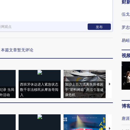
财
伍戈
新网观点
发布
罗志
易峘
本篇文章暂无评论
视
西班牙休达进入紧急状态
加沙上百万流离失所者困
视线｜HYR
纪录 当局
数千非法移民从摩洛哥闯
于“塑料烤箱” 高温引发健
术：是什么
外活动
入
康危机
心“花钱找虐
博
唐涯
【推广】走