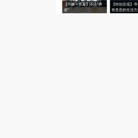
【不唯一答案】不止“养
【特别呈现】寻
老”
有意思的生活方