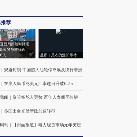
辑推荐
宜昌局部短时降雨
8毫米 紧急转移近
00人
显影｜瓜农的漫长等待
｜
规避封锁 中国超大油轮停靠埃及绕行非洲
｜
在岸人民币兑美元汇率连日升破6.75
我闻
｜
资管掌舵人更替 百年人寿僵局何解
｜
多国出台光伏新政加速转型
周刊
｜
【封面报道】电力现货市场元年突进