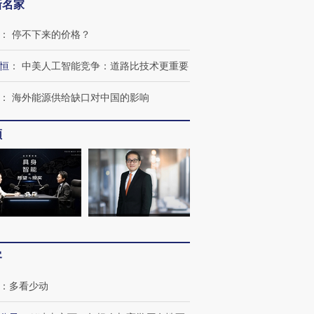
新名家
：
停不下来的价格？
恒
：
中美人工智能竞争：道路比技术更重要
：
海外能源供给缺口对中国的影响
频
OX的吸金
马航飞行员跨国走私7万
视线｜被称为“蟑螂”的印
让中产们甘
粒摇头丸 尿检体内含3种
度Z世代 用街头抗争将教
秘鲁纳斯
”？
毒品
育部长拱下台
13人遇难
客
：
多看少动
进第四届链博
【商旅对话】华住集团