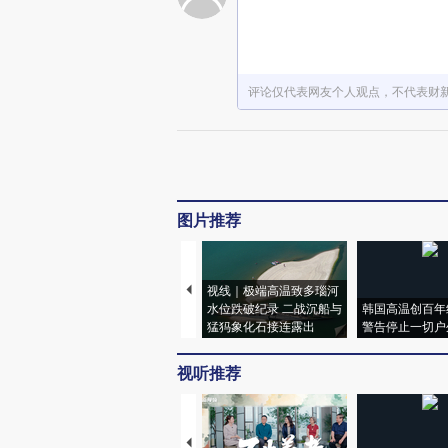
评论仅代表网友个人观点，不代表财
图片推荐
视线｜极端高温致多瑙河
水位跌破纪录 二战沉船与
韩国高温创百年
猛犸象化石接连露出
警告停止一切户
视听推荐