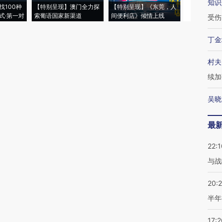
知识
找100种
【特别呈现】澳门全力探
【特别呈现】《东莞，人
会，让数智科
式·第一对
索葡语国家新渠道
间便利店》倾情上线
业
受伤
丁金
村夫
续加
吴晓
最
22:1
与战
20:
半年
17:2