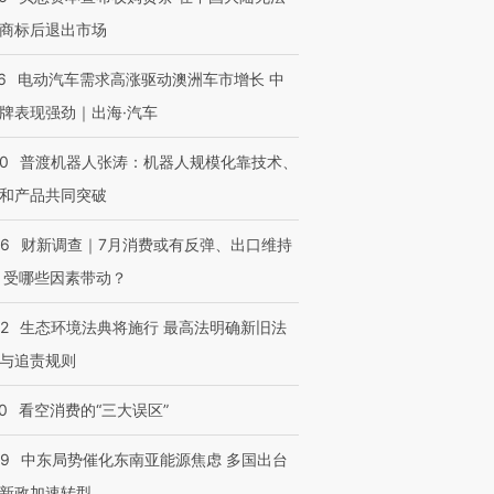
商标后退出市场
6
电动汽车需求高涨驱动澳洲车市增长 中
牌表现强劲｜出海·汽车
00
普渡机器人张涛：机器人规模化靠技术、
和产品共同突破
56
财新调查｜7月消费或有反弹、出口维持
 受哪些因素带动？
42
生态环境法典将施行 最高法明确新旧法
与追责规则
0
看空消费的“三大误区”
59
中东局势催化东南亚能源焦虑 多国出台
新政加速转型