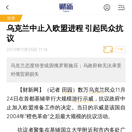
世界
乌克兰中止入欧盟进程 引起民众抗
议
2013年11月25日 11:14
T中
乌克兰态度转变或因俄罗斯施压；乌政府称无法承受
对俄贸易损失
【财新网】（记者
田园
）
数万
乌克兰
民众11月
24日在首都基辅举行大规模
游行示威
，抗议政府中
止加入欧盟准备工作的决定。当日的示威是该国自
2004年“橙色革命”之后最大规模的抗议活动。
抗议者聚集在基辅国立大学附近和市内多处广