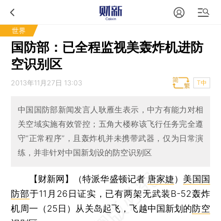
世界
国防部：已全程监视美轰炸机进防
空识别区
2013年11月27日 13:03
T中
中国国防部新闻发言人耿雁生表示，中方有能力对相
关空域实施有效管控；五角大楼称该飞行任务完全遵
守“正常程序”，且轰炸机并未携带武器，仅为日常演
练，并非针对中国新划设的防空识别区
【财新网】（特派华盛顿记者
唐家婕
）
美国国
防部
于11月26日证实，已有两架无武装B-52轰炸
机周一（25日）从关岛起飞，飞越中国新划的
防空