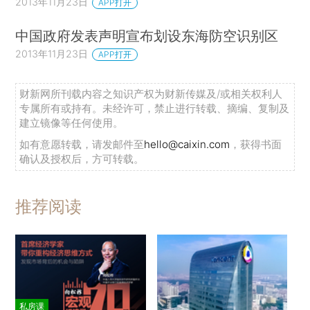
2013年11月23日
APP打开
中国政府发表声明宣布划设东海防空识别区
2013年11月23日
APP打开
财新网所刊载内容之知识产权为财新传媒及/或相关权利人
专属所有或持有。未经许可，禁止进行转载、摘编、复制及
建立镜像等任何使用。
如有意愿转载，请发邮件至
hello@caixin.com
，获得书面
确认及授权后，方可转载。
推荐阅读
私房课