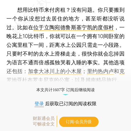
想用比特币来付房租？没有问题。你只要搬到
一个你从没想过去居住的地方，甚至听都没听说
过。比如在
位于立陶宛德鲁斯基宁凯的度假村
，一
晚花上10比特币，你就可以在一个拥有10间卧室的
公寓里租下一间，距离水上公园只需走一小段路。
只要时不时的去水上滑梯走走，很快你就会忘掉因
为语言不通而倍感孤独哭着入睡的事实。其他选项
还包括：
加拿大冰川上的小木屋
；
里约热内卢
和
克
罗地亚杜布罗夫尼克的公寓
；以及
越南精品旅行
。
本文共计1607字 订阅后继续阅读
登录
后获取已订阅的阅读权限
财新通会员
订阅/会员升级
可畅读全文