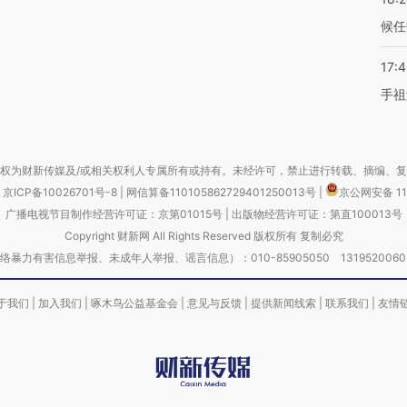
候任
17:
手祖
权为财新传媒及/或相关权利人专属所有或持有。未经许可，禁止进行转载、摘编、
京ICP备10026701号-8
|
网信算备110105862729401250013号
|
京公网安备 11
广播电视节目制作经营许可证：京第01015号
|
出版物经营许可证：第直100013号
Copyright 财新网 All Rights Reserved 版权所有 复制必究
害信息举报、未成年人举报、谣言信息）：010-85905050 13195200605 举报邮
于我们
|
加入我们
|
啄木鸟公益基金会
|
意见与反馈
|
提供新闻线索
|
联系我们
|
友情