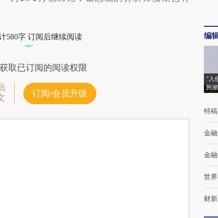
编
计580字 订阅后继续阅读
获取已订阅的阅读权限
“入
员
民潮
订阅/会员升级
文
特稿
金融
金融
世界
财新