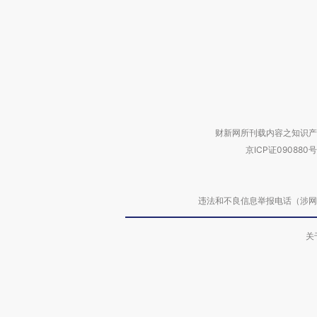
财新网所刊载内容之知识产
京ICP证090880号
违法和不良信息举报电话（涉网络暴力有
关