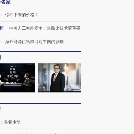
新名家
：
停不下来的价格？
恒
：
中美人工智能竞争：道路比技术更重要
：
海外能源供给缺口对中国的影响
跨国走私7万
视线｜被称为“蟑螂”的印
视线｜“入侵”还是“人道危
检体内含3种
度Z世代 用街头抗争将教
机”？难民潮撕裂西班牙
秘鲁纳斯
育部长拱下台
飞地休达
13人遇难
频
进第四届链博
【商旅对话】华住集团
技“链”接产
【特别呈现】寻找100种
CFO：不靠规模取胜，华
【特别呈
有意思的生活方式·第三对
住三大增长引擎是什么？
有意思的
客
：
多看少动