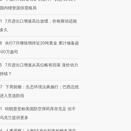
国内锂资源供需格局
1
7月进出口增速高位放缓，价格驱动还能
多久
8
央行7月继续增持近20吨黄金 累计储备超
600万盎司
5
7月进出口增速从高位略有回落 涨价动力
持续？
07
下周前瞻：生态环境法典施行；巴西总统
进入竞选阶段
1
特朗普坚称美国防空弹药库存充足 但不
乌克兰提供更多
24
人事观察｜上海55岁女副市长解冬进京