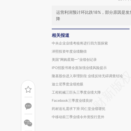
运营利润预计环比跌18%，部分原因是
降
相关报道
中央企业业绩考核将进行四方面探索
泽熙投资年度业绩翻倍
美国“网购星期一”业绩创记录
IPO招股书将全面加强业绩风险提示
隆基股份进入审理阶段 业绩反转无碍调查结论
迪士尼季度业绩抢眼
工程机械三巨头三季度业绩大降
Facebook三季度业绩良好
药材送礼需求下滑 同仁堂业绩堪忧
中移动前三季业绩令外资投行意外