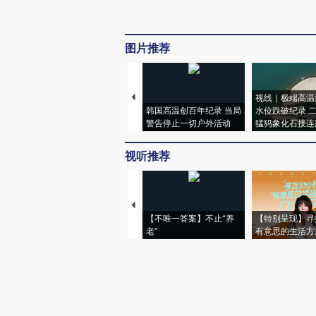
图片推荐
视线｜极端高温
韩国高温创百年纪录 当局
水位跌破纪录 
警告停止一切户外活动
猛犸象化石接连
视听推荐
【不唯一答案】不止“养
【特别呈现】寻
老”
有意思的生活方