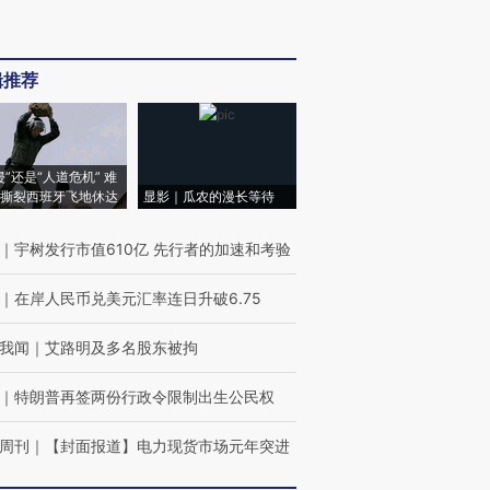
辑推荐
侵”还是“人道危机” 难
撕裂西班牙飞地休达
显影｜瓜农的漫长等待
｜
宇树发行市值610亿 先行者的加速和考验
｜
在岸人民币兑美元汇率连日升破6.75
我闻
｜
艾路明及多名股东被拘
｜
特朗普再签两份行政令限制出生公民权
周刊
｜
【封面报道】电力现货市场元年突进