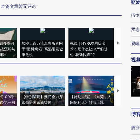
财
本篇文章暂无评论
伍戈
罗志
易峘
致多瑙河
加沙上百万流离失所者困
视线｜HYROX的吸金
马航飞行员
二战沉船与
于“塑料烤箱” 高温引发健
术：是什么让中产们甘
粒摇头丸 尿
露出
康危机
心“花钱找虐”？
毒品
视
【推广】走
找100种
【特别呈现】澳门全力探
【特别呈现】《东莞，人
会，让数智科
式·第一对
索葡语国家新渠道
间便利店》倾情上线
业
博
唐涯