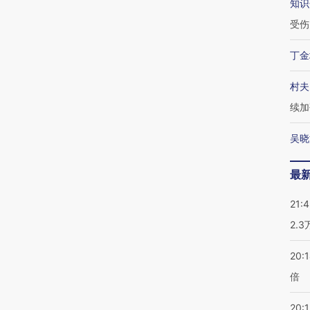
知识
受伤
丁金
村夫
续加
吴晓
最
21:
2.
20:
倍
20:1