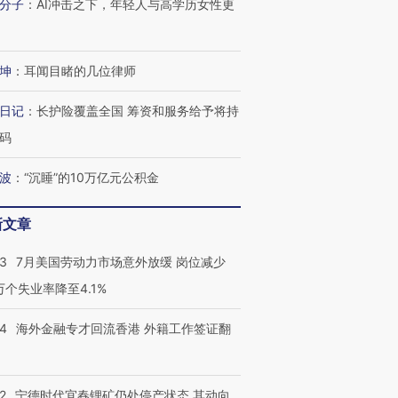
分子
：
AI冲击之下，年轻人与高学历女性更
坤
：
耳闻目睹的几位律师
日记
：
长护险覆盖全国 筹资和服务给予将持
码
波
：
“沉睡”的10万亿元公积金
新文章
43
7月美国劳动力市场意外放缓 岗位减少
3万个失业率降至4.1%
14
海外金融专才回流香港 外籍工作签证翻
2
宁德时代宜春锂矿仍处停产状态 其动向