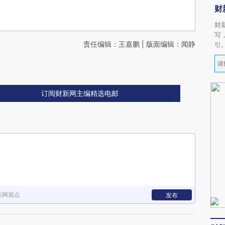
财
财
写
责任编辑：王嘉鹏 | 版面编辑：闻静
引
订阅财新网主编精选电邮
新网观点
发布