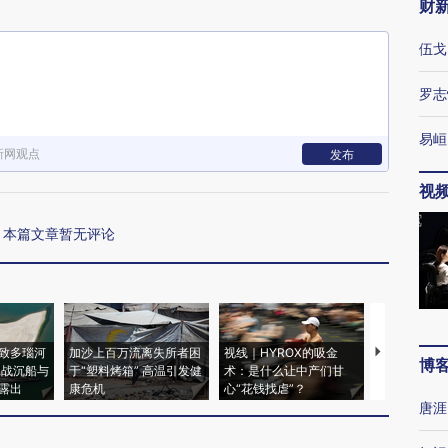
财
伍戈
罗志
易峘
新网观点
发布
视
本篇文章暂无评论
致多瑙河
加沙上百万流离失所者困
视线｜HYROX的吸金
马航飞行员
博
二战沉船与
于“塑料烤箱” 高温引发健
术：是什么让中产们甘
粒摇头丸 尿
露出
康危机
心“花钱找虐”？
毒品
唐涯