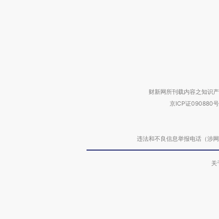
财新网所刊载内容之知识产
京ICP证090880号
违法和不良信息举报电话（涉网络暴力有
关