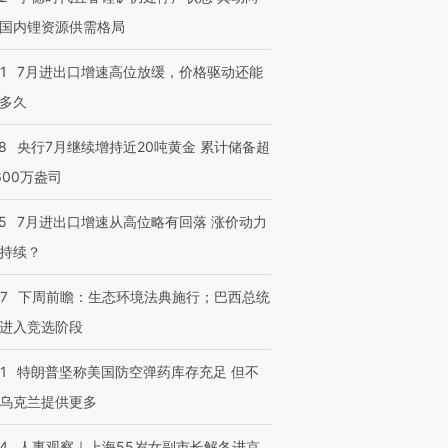
国内锂资源供需格局
1
7月进出口增速高位放缓，价格驱动还能
多久
8
央行7月继续增持近20吨黄金 累计储备超
600万盎司
5
7月进出口增速从高位略有回落 涨价动力
持续？
07
下周前瞻：生态环境法典施行；巴西总统
进入竞选阶段
1
特朗普坚称美国防空弹药库存充足 但不
乌克兰提供更多
24
人事观察｜上海55岁女副市长解冬进京