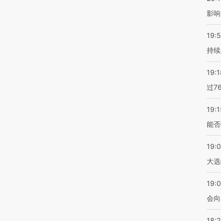
影响
19:5
持续
19:1
过7
19:1
能否
19:
大选
19:0
会向
18: