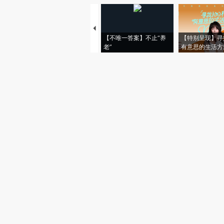
【不唯一答案】不止“养
【特别呈现】寻
老”
有意思的生活方