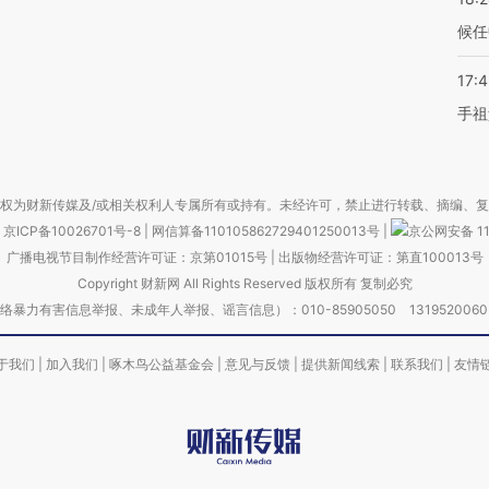
候任
17:
手祖
权为财新传媒及/或相关权利人专属所有或持有。未经许可，禁止进行转载、摘编、
京ICP备10026701号-8
|
网信算备110105862729401250013号
|
京公网安备 11
广播电视节目制作经营许可证：京第01015号
|
出版物经营许可证：第直100013号
Copyright 财新网 All Rights Reserved 版权所有 复制必究
害信息举报、未成年人举报、谣言信息）：010-85905050 13195200605 举报邮
于我们
|
加入我们
|
啄木鸟公益基金会
|
意见与反馈
|
提供新闻线索
|
联系我们
|
友情