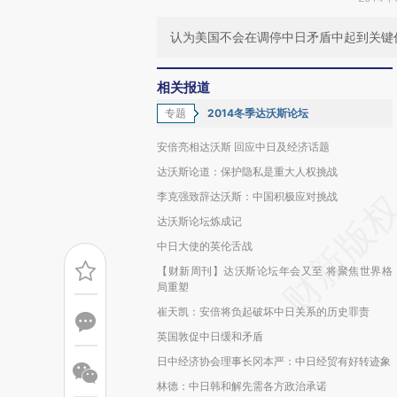
认为美国不会在调停中日矛盾中起到关键
相关报道
专题
2014冬季达沃斯论坛
安倍亮相达沃斯 回应中日及经济话题
达沃斯论道：保护隐私是重大人权挑战
李克强致辞达沃斯：中国积极应对挑战
达沃斯论坛炼成记
中日大使的英伦舌战
【财新周刊】达沃斯论坛年会又至 将聚焦世界格
局重塑
崔天凯：安倍将负起破坏中日关系的历史罪责
英国敦促中日缓和矛盾
日中经济协会理事长冈本严：中日经贸有好转迹象
林德：中日韩和解先需各方政治承诺