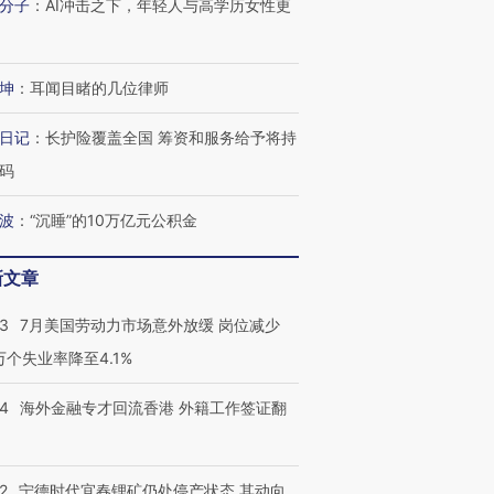
分子
：
AI冲击之下，年轻人与高学历女性更
进第四届链博
【商旅对话】华住集团
技“链”接产
【特别呈现】寻找100种
CFO：不靠规模取胜，华
【特别呈
坤
：
耳闻目睹的几位律师
有意思的生活方式·第三对
住三大增长引擎是什么？
有意思的
日记
：
长护险覆盖全国 筹资和服务给予将持
码
波
：
“沉睡”的10万亿元公积金
新文章
43
7月美国劳动力市场意外放缓 岗位减少
3万个失业率降至4.1%
14
海外金融专才回流香港 外籍工作签证翻
2
宁德时代宜春锂矿仍处停产状态 其动向