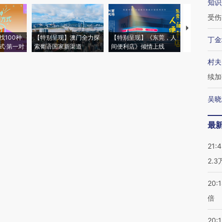
知识
受伤
【推广】走
找100种
【特别呈现】澳门全力探
【特别呈现】《东莞，人
会，让数智科
丁金
式·第一对
索葡语国家新渠道
间便利店》倾情上线
业
村夫
续加
吴晓
最
21:
2.
20:
倍
20:1