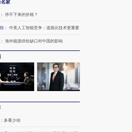
新名家
：
停不下来的价格？
恒
：
中美人工智能竞争：道路比技术更重要
：
海外能源供给缺口对中国的影响
频
跨国走私7万
视线｜被称为“蟑螂”的印
视线｜“入侵”还是“人道危
客
检体内含3种
度Z世代 用街头抗争将教
机”？难民潮撕裂西班牙
秘鲁纳斯
育部长拱下台
飞地休达
13人遇难
：
多看少动