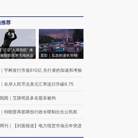
辑推荐
侵”还是“人道危机” 难
撕裂西班牙飞地休达
显影｜瓜农的漫长等待
｜
宇树发行市值610亿 先行者的加速和考验
｜
在岸人民币兑美元汇率连日升破6.75
我闻
｜
艾路明及多名股东被拘
｜
特朗普再签两份行政令限制出生公民权
周刊
｜
【封面报道】电力现货市场元年突进