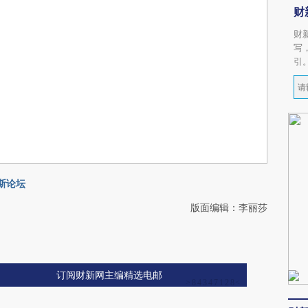
财
财
写
引
斯论坛
版面编辑：李丽莎
订阅财新网主编精选电邮