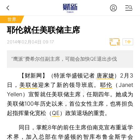
世界
耶伦就任美联储主席
2014年02月04日 09:17
T中
“鹰派”费希尔任副主席，可能会加快QE退出步伐
【财新网】（特派华盛顿记者
唐家婕
）
2月3
日，
美联储
迎来了新的领导班底。
耶伦
（Janet
Yellen）宣誓就任美联储主席，任期四年。她成为
美联储100年历史以来，首位女性主席，也将担负
起指挥量化宽松（
QE
）政策退场的重责。
同日，掌舵8年的前任主席伯南克宣布重返学
术界，加入总部在华盛顿的智库布鲁金斯学会