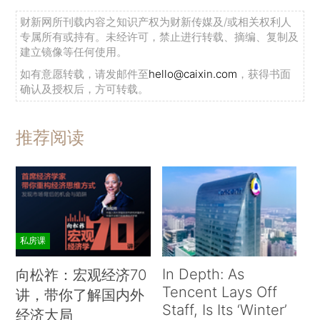
财新网所刊载内容之知识产权为财新传媒及/或相关权利人
专属所有或持有。未经许可，禁止进行转载、摘编、复制及
建立镜像等任何使用。
如有意愿转载，请发邮件至
hello@caixin.com
，获得书面
确认及授权后，方可转载。
推荐阅读
私房课
In Depth: As
向松祚：宏观经济70
Tencent Lays Off
讲，带你了解国内外
Staff, Is Its ‘Winter’
经济大局