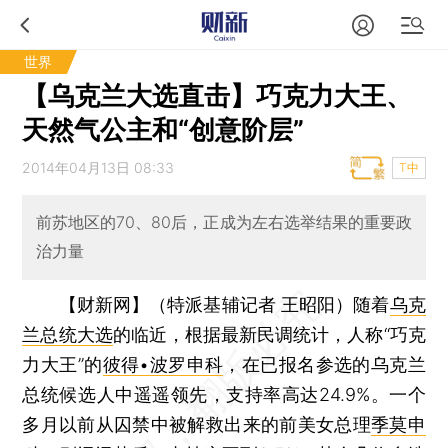
世界
【乌克兰大选直击】巧克力大王、
天然气公主和“创意阶层”
2014年04月13日 08:33
T中
前苏地区的70、80后，正成为左右选举结果的重要政
治力量
【财新网】（特派基辅记者 王昭阳）
随着
乌克
兰总统大选
的临近，根据最新民调统计，人称“巧克
力大王”的
彼得•波罗申科
，在已报名参选的乌克兰
总统候选人中遥遥领先，支持率高达24.9%。一个
多月以前从囚禁中被解救出来的前美女总理
季莫申