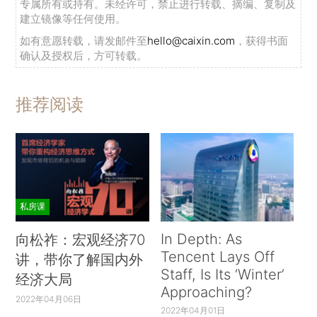
专属所有或持有。未经许可，禁止进行转载、摘编、复制及
建立镜像等任何使用。
如有意愿转载，请发邮件至
hello@caixin.com
，获得书面
确认及授权后，方可转载。
推荐阅读
私房课
In Depth: As
向松祚：宏观经济70
Tencent Lays Off
讲，带你了解国内外
Staff, Is Its ‘Winter’
经济大局
Approaching?
2022年04月06日
2022年04月01日