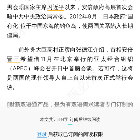
男会晤国家主席
习近平
以来，安倍政府高层首次会
晤中共中央政治局常委。2012年9月，日本政府“国
有化”位于中国东海的钓鱼岛，使两国关系陷入长期
僵局。
前外务大臣高村正彦向张德江介绍，首相
安倍
晋三
希望借11月在北京举行的亚太经合组织
（APEC）峰会召开日中首脑会谈。若可行，这将
是两国的现任领导人自上台以来首次正式举行会
谈。
[财新双语通产品，是为有双语需求读者专门订制的
优惠产品，
按此可享超值优惠订阅
。]
本文共计844字 订阅后继续阅读
登录
后获取已订阅的阅读权限