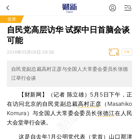
世界
自民党高层访华 试探中日首脑会谈
可能
2014年05月06日 09:56
T中
自民党副总裁高村正彦与全国人大常委会委员长张德
江举行会谈
【财新网】（记者 陈立雄）
5月5日下午，正
在访问北京的自民党副总裁
高村正彦
（Masahiko
Komura）与全国人大常委会委员长
张德江
在人民
大会堂举行会谈。
这是自去年1月
公明党
代表（党首）山口那津