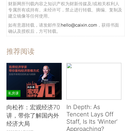
财新网所刊载内容之知识产权为财新传媒及/或相关权利人
专属所有或持有。未经许可，禁止进行转载、摘编、复制及
建立镜像等任何使用。
如有意愿转载，请发邮件至
hello@caixin.com
，获得书面
确认及授权后，方可转载。
推荐阅读
私房课
In Depth: As
向松祚：宏观经济70
Tencent Lays Off
讲，带你了解国内外
Staff, Is Its ‘Winter’
经济大局
Approaching?