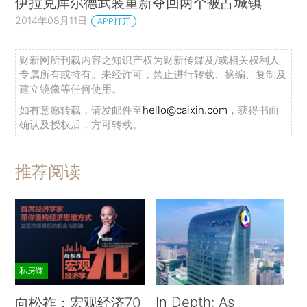
伊拉克库尔德武装重新夺回两个被占城镇
2014年08月11日
APP打开
财新网所刊载内容之知识产权为财新传媒及/或相关权利人
专属所有或持有。未经许可，禁止进行转载、摘编、复制及
建立镜像等任何使用。
如有意愿转载，请发邮件至
hello@caixin.com
，获得书面
确认及授权后，方可转载。
推荐阅读
私房课
In Depth: As
向松祚：宏观经济70