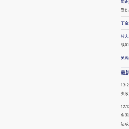
知识
受伤
丁金
村夫
续加
吴晓
最
13:
央政
12:1
多国
达成