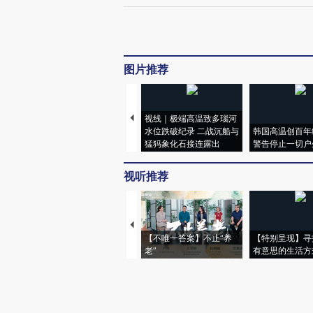
图片推荐
视线｜极端高温致多瑙河
水位跌破纪录 二战沉船与
韩国高温创百年
猛犸象化石接连露出
警告停止一切户
视听推荐
【不唯一答案】不止“养
【特别呈现】寻
老”
有意思的生活方