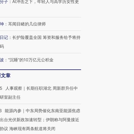
分子
：
AI冲击之下，年轻人与高学历女性更
坤
：
耳闻目睹的几位律师
日记
：
长护险覆盖全国 筹资和服务给予将持
码
波
：
“沉睡”的10万亿元公积金
新文章
25
人事观察｜长期任职湖北 周新群升任中
研室副主任
3
能源内参｜中东局势催化东南亚能源焦虑
出台光伏新政加速转型；伊朗称与阿曼接近
协议 海峡现有两条航道将关闭