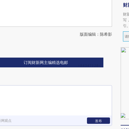
财
财
写
引
版面编辑：陈希影
订阅财新网主编精选电邮
新网观点
发布