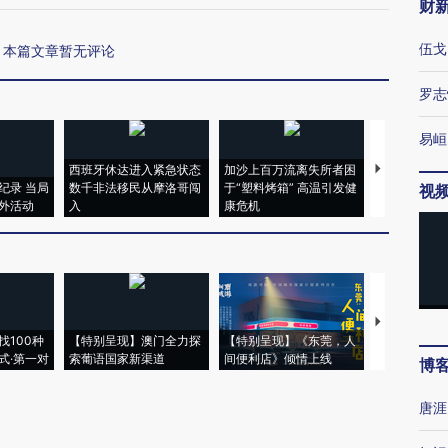
财
伍戈
本篇文章暂无评论
罗志
易峘
西班牙休达进入紧急状态
加沙上百万流离失所者困
视线｜HYR
纪录 当局
数千非法移民从摩洛哥闯
于“塑料烤箱” 高温引发健
术：是什么
视
外活动
入
康危机
心“花钱找虐
【推广】走
找100种
【特别呈现】澳门全力探
【特别呈现】《东莞，人
会，让数智科
式·第一对
索葡语国家新渠道
间便利店》倾情上线
业
博
唐涯