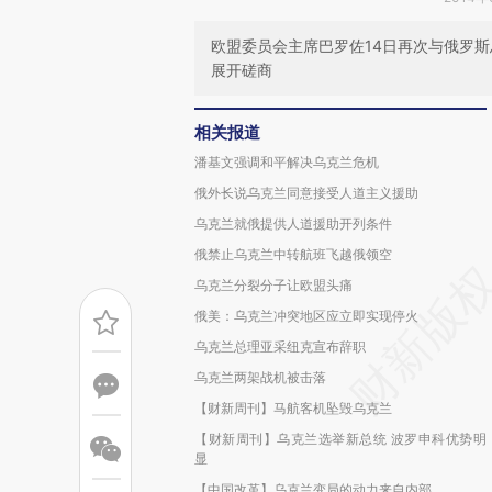
欧盟委员会主席巴罗佐14日再次与俄罗
展开磋商
相关报道
潘基文强调和平解决乌克兰危机
俄外长说乌克兰同意接受人道主义援助
乌克兰就俄提供人道援助开列条件
俄禁止乌克兰中转航班飞越俄领空
乌克兰分裂分子让欧盟头痛
俄美：乌克兰冲突地区应立即实现停火
乌克兰总理亚采纽克宣布辞职
乌克兰两架战机被击落
【财新周刊】马航客机坠毁乌克兰
【财新周刊】乌克兰选举新总统 波罗申科优势明
显
【中国改革】乌克兰变局的动力来自内部