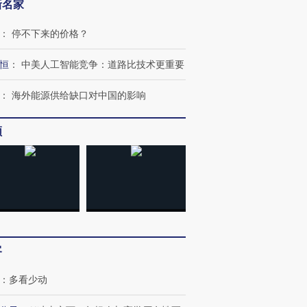
新名家
：
停不下来的价格？
恒
：
中美人工智能竞争：道路比技术更重要
：
海外能源供给缺口对中国的影响
OX的吸金
马航飞行员跨国走私7万
视线｜被称为“蟑螂”的印
让中产们甘
粒摇头丸 尿检体内含3种
度Z世代 用街头抗争将教
秘鲁纳斯
频
”？
毒品
育部长拱下台
13人遇难
进第四届链博
【商旅对话】华住集团
技“链”接产
【特别呈现】寻找100种
CFO：不靠规模取胜，华
【特别呈
有意思的生活方式·第三对
住三大增长引擎是什么？
有意思的
客
：
多看少动