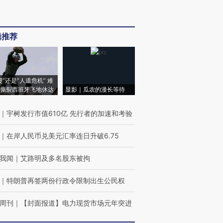
辑推荐
侵”还是“人道危机” 难
撕裂西班牙飞地休达
显影｜瓜农的漫长等待
｜
宇树发行市值610亿 先行者的加速和考验
｜
在岸人民币兑美元汇率连日升破6.75
我闻
｜
艾路明及多名股东被拘
｜
特朗普再签两份行政令限制出生公民权
周刊
｜
【封面报道】电力现货市场元年突进