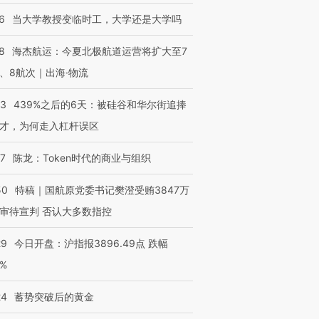
6
当大学教授变临时工，大学还是大学吗
8
海杰航运：今夏北极航道运营将扩大至7
、8航次｜出海·物流
53
439%之后的6天：被硅谷和华尔街追捧
才，为何走入杠杆误区
07
陈龙：Token时代的商业与组织
50
特稿｜国航原党委书记樊澄受贿3847万
审待宣判 否认大多数指控
29
今日开盘：沪指报3896.49点 跌幅
0%
24
蓄势突破后的黄金