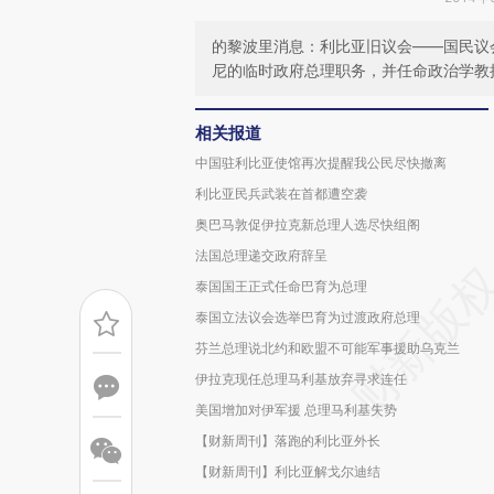
的黎波里消息：利比亚旧议会——国民议
尼的临时政府总理职务，并任命政治学教授
相关报道
中国驻利比亚使馆再次提醒我公民尽快撤离
利比亚民兵武装在首都遭空袭
奥巴马敦促伊拉克新总理人选尽快组阁
法国总理递交政府辞呈
泰国国王正式任命巴育为总理
泰国立法议会选举巴育为过渡政府总理
芬兰总理说北约和欧盟不可能军事援助乌克兰
伊拉克现任总理马利基放弃寻求连任
美国增加对伊军援 总理马利基失势
【财新周刊】落跑的利比亚外长
【财新周刊】利比亚解戈尔迪结