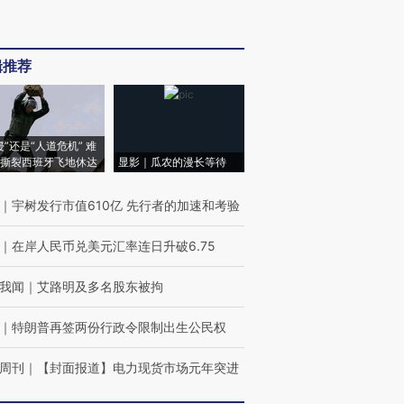
辑推荐
侵”还是“人道危机” 难
撕裂西班牙飞地休达
显影｜瓜农的漫长等待
｜
宇树发行市值610亿 先行者的加速和考验
｜
在岸人民币兑美元汇率连日升破6.75
我闻
｜
艾路明及多名股东被拘
｜
特朗普再签两份行政令限制出生公民权
周刊
｜
【封面报道】电力现货市场元年突进