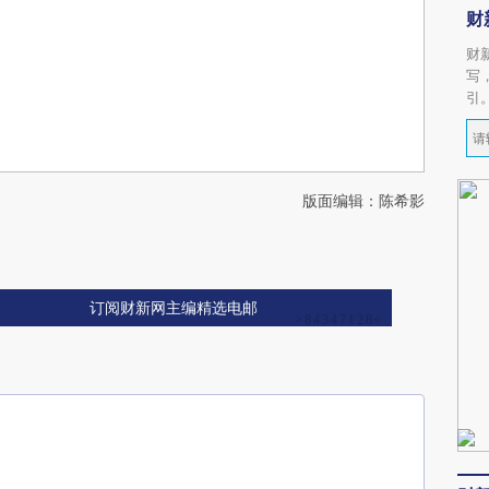
财
财
写
引
版面编辑：陈希影
订阅财新网主编精选电邮