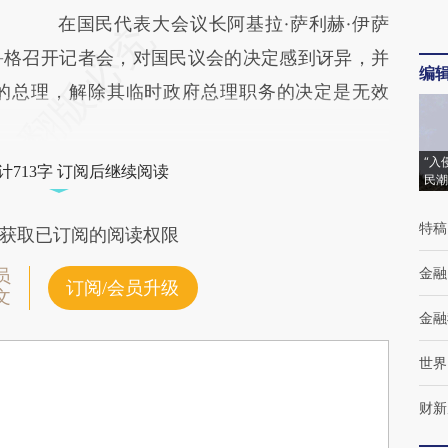
在国民代表大会议长阿基拉·萨利赫·伊萨
鲁格召开记者会，对国民议会的决定感到讶异，并
编
的总理，解除其临时政府总理职务的决定是无效
“入
计713字 订阅后继续阅读
民潮
特稿
获取已订阅的阅读权限
金融
员
订阅/会员升级
文
金融
世界
财新