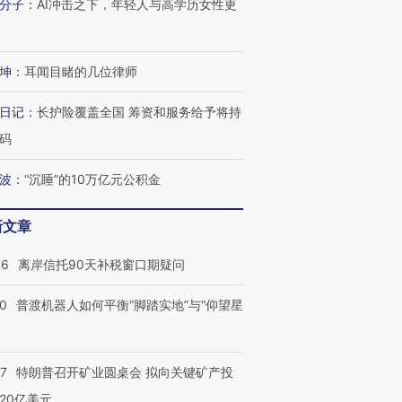
分子
：
AI冲击之下，年轻人与高学历女性更
坤
：
耳闻目睹的几位律师
日记
：
长护险覆盖全国 筹资和服务给予将持
码
波
：
“沉睡”的10万亿元公积金
新文章
46
离岸信托90天补税窗口期疑问
00
普渡机器人如何平衡“脚踏实地”与“仰望星
？
57
特朗普召开矿业圆桌会 拟向关键矿产投
20亿美元