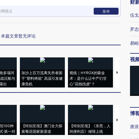
财
新网观点
发布
伍戈
罗志
本篇文章暂无评论
易峘
视
致多瑙河
加沙上百万流离失所者困
视线｜HYROX的吸金
马航飞行员
二战沉船与
于“塑料烤箱” 高温引发健
术：是什么让中产们甘
粒摇头丸 尿
露出
康危机
心“花钱找虐”？
毒品
博
【推广】走
找100种
【特别呈现】澳门全力探
【特别呈现】《东莞，人
会，让数智科
唐涯
式·第一对
索葡语国家新渠道
间便利店》倾情上线
业