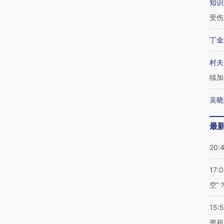
知识
受伤
丁金
村夫
续加
吴晓
最
20:
17:
空”
15:
资超