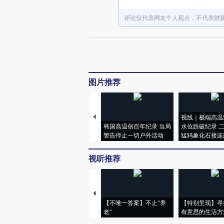
评论仅代表网友个人观点，不代表财
图片推荐
视线｜极端高温
韩国高温创百年纪录 当局
水位跌破纪录 
警告停止一切户外活动
猛犸象化石接连
视听推荐
【不唯一答案】不止“养
【特别呈现】寻
老”
有意思的生活方