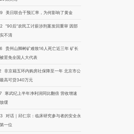
09
美日联合干预汇率，为何影响了黄金
32
“90后”农民工讨薪涉刑案发回重审 因部
实不清
36
贵州山脚树矿难致16人死亡近三年 矿长
被罢免全国人大代表
2
非京籍五环内购房社保降至一年 北京市公
最高可贷340万元
7
寒武纪上半年净利润同比翻倍 营收增速
放缓
53
对话｜邱仁宗：临床研究参与者的安全永
第一位