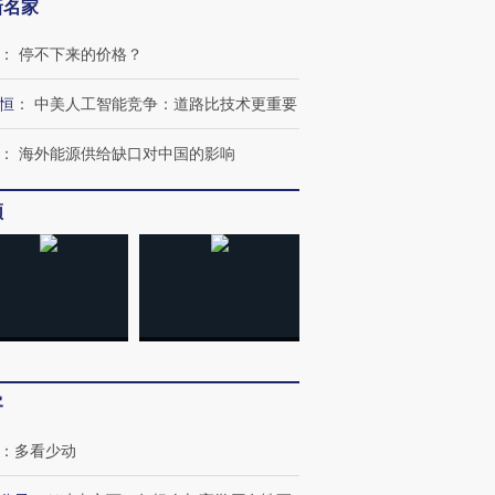
新名家
：
停不下来的价格？
恒
：
中美人工智能竞争：道路比技术更重要
：
海外能源供给缺口对中国的影响
频
跨国走私7万
视线｜被称为“蟑螂”的印
视线｜“入侵”还是“人道危
检体内含3种
度Z世代 用街头抗争将教
机”？难民潮撕裂西班牙
秘鲁纳斯
育部长拱下台
飞地休达
13人遇难
客
进第四届链博
【商旅对话】华住集团
技“链”接产
【特别呈现】寻找100种
CFO：不靠规模取胜，华
【特别呈
：
多看少动
有意思的生活方式·第三对
住三大增长引擎是什么？
有意思的