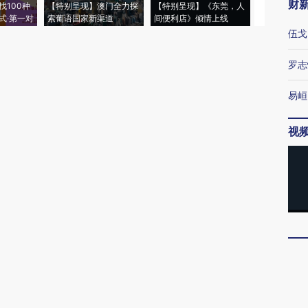
财
找100种
【特别呈现】澳门全力探
【特别呈现】《东莞，人
会，让数智科
式·第一对
索葡语国家新渠道
间便利店》倾情上线
业
伍戈
罗志
易峘
视
博
唐涯