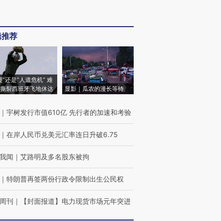
辑推荐
侵”还是“人道危机” 难
撕裂西班牙飞地休达
显影｜瓜农的漫长等待
｜
宇树发行市值610亿 先行者的加速和考验
｜
在岸人民币兑美元汇率连日升破6.75
我闻
｜
艾路明及多名股东被拘
｜
特朗普再签两份行政令限制出生公民权
周刊
｜
【封面报道】电力现货市场元年突进