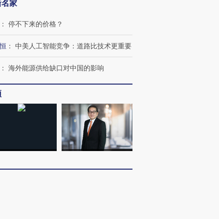
新名家
技“链”接产
【特别呈现】寻找100种
CFO：不靠规模取胜，华
【特别呈
有意思的生活方式·第三对
住三大增长引擎是什么？
有意思的
：
停不下来的价格？
恒
：
中美人工智能竞争：道路比技术更重要
：
海外能源供给缺口对中国的影响
频
客
：
多看少动