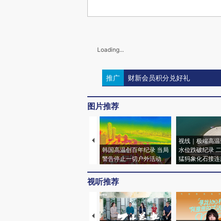
Loading...
推广
财新会员积分兑好礼
图片推荐
视线｜极端高温
韩国高温创百年纪录 当局
水位跌破纪录 
警告停止一切户外活动
猛犸象化石接连
视听推荐