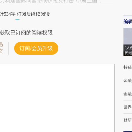
力构建国际同盟帮助伊拉克打击“伊斯兰国”。
计534字 订阅后继续阅读
编
获取已订阅的阅读权限
员
订阅/会员升级
“入
文
民潮
特稿
金融
金融
世界
财新