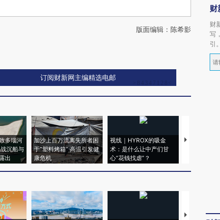
财
财
版面编辑：陈希影
写
引
订阅财新网主编精选电邮
致多瑙河
加沙上百万流离失所者困
视线｜HYROX的吸金
马航飞行员
二战沉船与
于“塑料烤箱” 高温引发健
术：是什么让中产们甘
粒摇头丸 尿
露出
康危机
心“花钱找虐”？
毒品
【推广】走