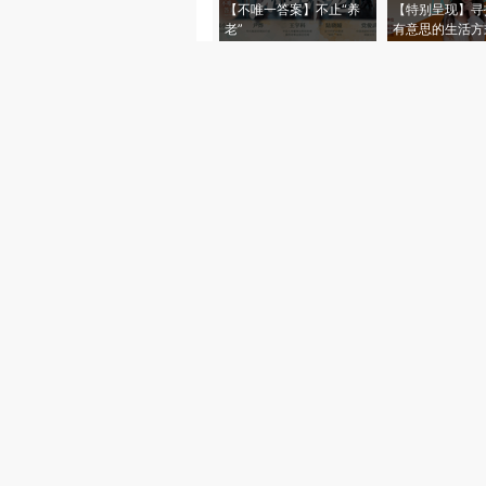
【不唯一答案】不止“养
【特别呈现】寻
老”
有意思的生活方