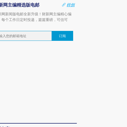
新网主编精选版电邮
样例
新网新闻版电邮全新升级！财新网主编精心编
，每个工作日定时投递，篇篇重磅，可信可
。
订阅
跨国走私7万
视线｜被称为“蟑螂”的印
视线｜“入侵”还是“人道危
检体内含3种
度Z世代 用街头抗争将教
机”？难民潮撕裂西班牙
秘鲁纳斯
育部长拱下台
飞地休达
13人遇难
进第四届链博
【商旅对话】华住集团