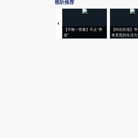
视听推荐
【不唯一答案】不止“养
【特别呈现】寻
老”
有意思的生活方