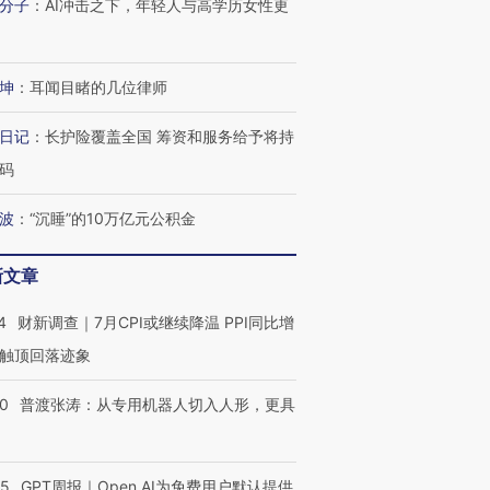
分子
：
AI冲击之下，年轻人与高学历女性更
进第四届链博
【商旅对话】华住集团
坤
：
耳闻目睹的几位律师
技“链”接产
【特别呈现】寻找100种
CFO：不靠规模取胜，华
【特别呈
有意思的生活方式·第三对
住三大增长引擎是什么？
有意思的
日记
：
长护险覆盖全国 筹资和服务给予将持
码
波
：
“沉睡”的10万亿元公积金
新文章
4
财新调查｜7月CPI或继续降温 PPI同比增
触顶回落迹象
00
普渡张涛：从专用机器人切入人形，更具
55
GPT周报｜Open AI为免费用户默认提供