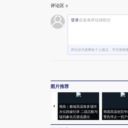
评论区
0
登录
后发表评论得积分
评论仅代表网友个人观点，不代表财
图片推荐
视线｜极端高温致多瑙河
水位跌破纪录 二战沉船与
韩国高温创百年
猛犸象化石接连露出
警告停止一切户