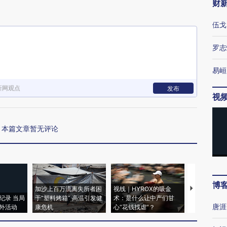
财
伍戈
罗志
易峘
新网观点
发布
视
本篇文章暂无评论
博
加沙上百万流离失所者困
视线｜HYROX的吸金
马航飞行员
纪录 当局
于“塑料烤箱” 高温引发健
术：是什么让中产们甘
粒摇头丸 尿
唐涯
外活动
康危机
心“花钱找虐”？
毒品