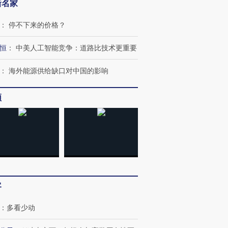
新名家
：
停不下来的价格？
恒
：
中美人工智能竞争：道路比技术更重要
：
海外能源供给缺口对中国的影响
频
客
跨国走私7万
视线｜被称为“蟑螂”的印
视线｜“入侵”还是“人道危
检体内含3种
度Z世代 用街头抗争将教
机”？难民潮撕裂西班牙
秘鲁纳斯
：
多看少动
育部长拱下台
飞地休达
13人遇难