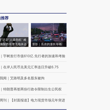
辑推荐
侵”还是“人道危机” 难
撕裂西班牙飞地休达
显影｜瓜农的漫长等待
｜
宇树发行市值610亿 先行者的加速和考验
｜
在岸人民币兑美元汇率连日升破6.75
我闻
｜
艾路明及多名股东被拘
｜
特朗普再签两份行政令限制出生公民权
周刊
｜
【封面报道】电力现货市场元年突进