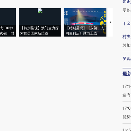
知识
受伤
【推广】走
丁金
找100种
【特别呈现】澳门全力探
【特别呈现】《东莞，人
会，让数智科
式·第一对
索葡语国家新渠道
间便利店》倾情上线
业
村夫
续加
吴晓
最
17:1
速有
17:
优势
16: