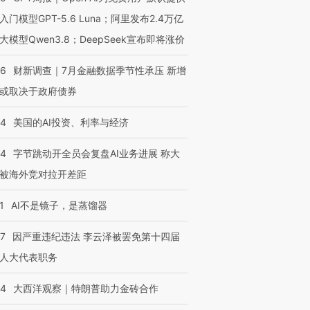
入门模型GPT-5.6 Luna；阿里发布2.4万亿
大模型Qwen3.8；DeepSeek宣布即将涨价
46
财新调查｜7月金融数据季节性承压 新增
或取决于政府债券
44
美国的AI投资、利率与经济
44
字节跳动开全员会复盘AI业务进展 称大
被海外竞对拉开差距
1
AI不是镜子，是蒸馏器
07
因严重违纪违法 李云泽被罢免第十四届
人大代表职务
44
大西洋观察｜特朗普助力金砖合作