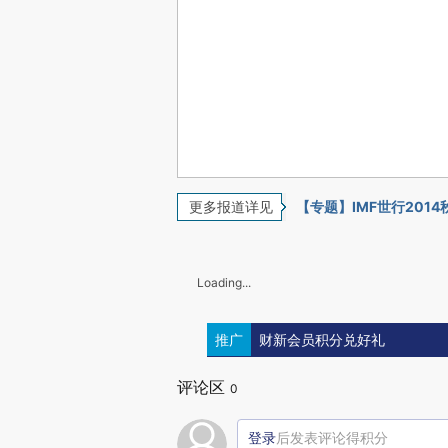
更多报道详见
【专题】IMF世行201
Loading...
推广
财新会员积分兑好礼
评论区
0
登录
后发表评论得积分