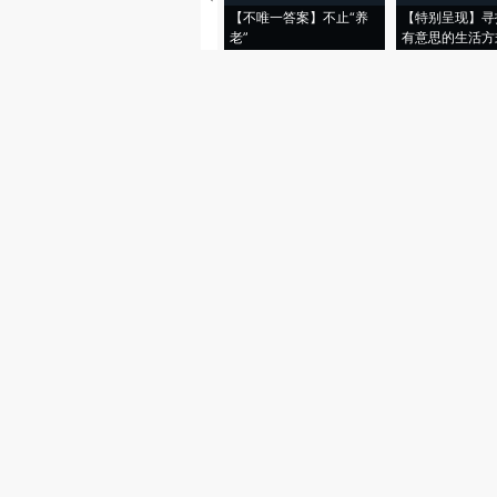
【不唯一答案】不止“养
【特别呈现】寻
老”
有意思的生活方