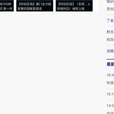
知识
找100种
【特别呈现】澳门全力探
【特别呈现】《东莞，人
会，让数智科
式·第一对
索葡语国家新渠道
间便利店》倾情上线
业
受伤
丁金
村夫
续加
吴晓
最
16:
衔接
15:1
14:
光伏