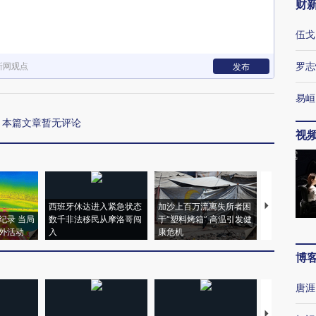
财
伍戈
罗志
新网观点
发布
易峘
本篇文章暂无评论
视
西班牙休达进入紧急状态
加沙上百万流离失所者困
马航飞行员
纪录 当局
数千非法移民从摩洛哥闯
于“塑料烤箱” 高温引发健
粒摇头丸 尿
外活动
入
康危机
毒品
博
唐涯
【推广】走