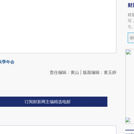
财
财
写
引
4秋季年会
责任编辑：黄山 | 版面编辑：黄玉婷
订阅财新网主编精选电邮