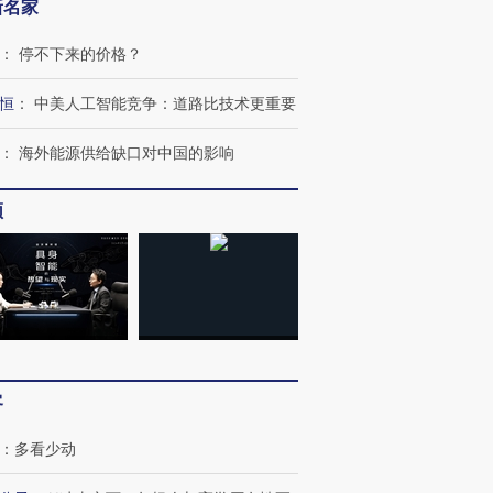
新名家
：
停不下来的价格？
恒
：
中美人工智能竞争：道路比技术更重要
：
海外能源供给缺口对中国的影响
频
跨国走私7万
视线｜HYROX的吸金
视线｜被
检体内含3种
术：是什么让中产们甘
泽连斯基密集出访美英 索
度Z世代
心“花钱找虐”？
要防空导弹“救急”
育部长拱
客
：
多看少动
进第四届链博
【商旅对话】华住集团