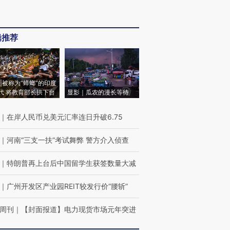
辑推荐
|被称为“蟑螂”的印度
代 将教育部长拱下台
显影｜瓜农的漫长等待
｜
在岸人民币兑美元汇率连日升破6.75
｜
河南“三支一扶”考试舞弊 警方介入侦查
｜
特朗普再上台后中国留学生获签数量大减
｜
广州开发区产业园REIT较发行价“腰斩”
周刊
｜
【封面报道】电力现货市场元年突进