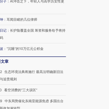
分子
：
AI冲击之下，年轻人与高学历女性更
技“链”接产
【特别呈现】寻找100种
CFO：不靠规模取胜，华
【特别呈
有意思的生活方式·第三对
住三大增长引擎是什么？
有意思的
坤
：
耳闻目睹的几位律师
日记
：
长护险覆盖全国 筹资和服务给予将持
码
波
：
“沉睡”的10万亿元公积金
新文章
42
生态环境法典将施行 最高法明确新旧法
与追责规则
0
看空消费的“三大误区”
59
中东局势催化东南亚能源焦虑 多国出台
新政加速转型