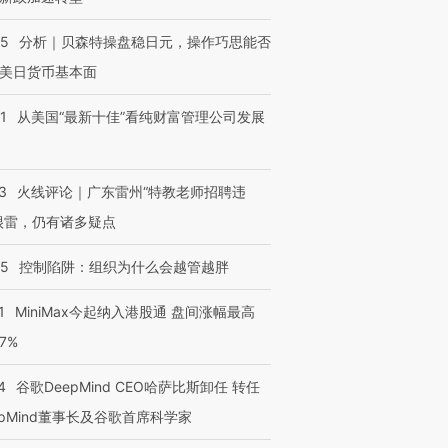
05
分析｜贝森特操盘稳日元，操作巧思能否
美日货币基本面
1
从美国“最新十佳”看纯财富管理公司发展
3
火线评论｜广东雷州“特教老师招聘违
很雷，仍有诸多疑点
05
控制陷阱：组织为什么会越管越胖
1
MiniMax今起纳入港股通 盘间涨幅最高
77%
4
谷歌DeepMind CEO哈萨比斯卸任 转任
epMind董事长及谷歌首席科学家