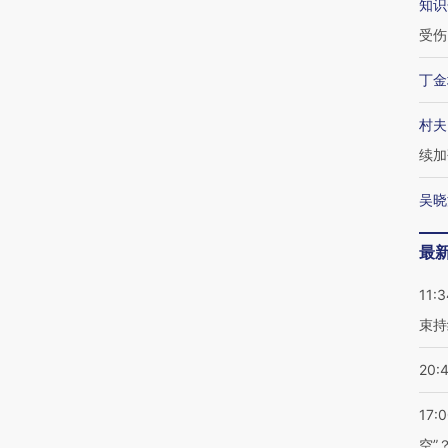
知识
受伤
丁金
村夫
续加
吴晓
最
11:3
束持
20:
17:
空”