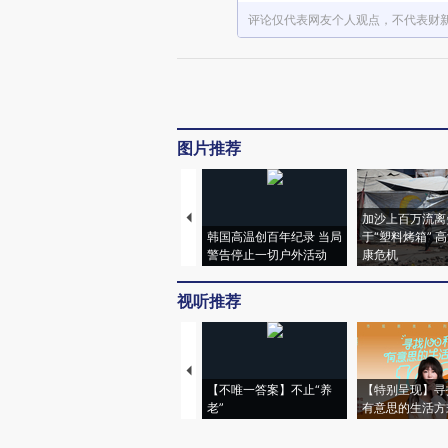
评论仅代表网友个人观点，不代表财
图片推荐
加沙上百万流离
韩国高温创百年纪录 当局
于“塑料烤箱” 
警告停止一切户外活动
康危机
视听推荐
【不唯一答案】不止“养
【特别呈现】寻
老”
有意思的生活方