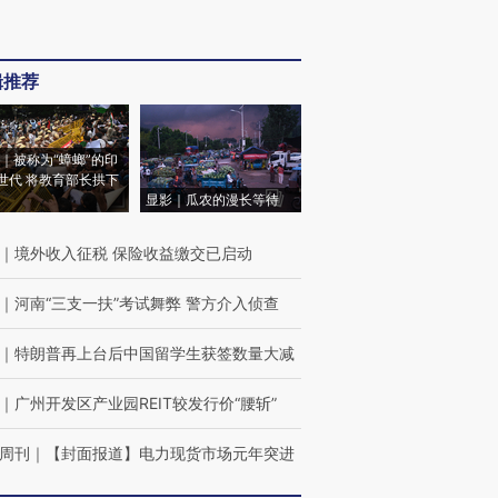
辑推荐
｜被称为“蟑螂”的印
世代 将教育部长拱下
显影｜瓜农的漫长等待
｜
境外收入征税 保险收益缴交已启动
｜
河南“三支一扶”考试舞弊 警方介入侦查
｜
特朗普再上台后中国留学生获签数量大减
｜
广州开发区产业园REIT较发行价“腰斩”
周刊
｜
【封面报道】电力现货市场元年突进