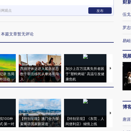
财
新网观点
发布
伍戈
罗志
本篇文章暂无评论
易峘
视
西班牙休达进入紧急状态
加沙上百万流离失所者困
马航飞行员
纪录 当局
数千非法移民从摩洛哥闯
于“塑料烤箱” 高温引发健
粒摇头丸 尿
外活动
入
康危机
毒品
博
【推广】走
找100种
【特别呈现】澳门全力探
【特别呈现】《东莞，人
会，让数智科
唐涯
式·第一对
索葡语国家新渠道
间便利店》倾情上线
业