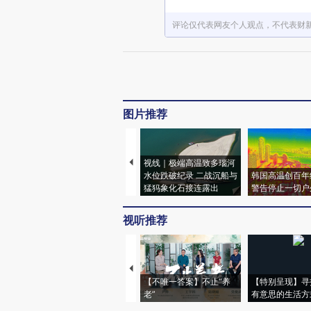
评论仅代表网友个人观点，不代表财
图片推荐
视线｜极端高温致多瑙河
水位跌破纪录 二战沉船与
韩国高温创百年
猛犸象化石接连露出
警告停止一切户
视听推荐
【不唯一答案】不止“养
【特别呈现】寻
老”
有意思的生活方