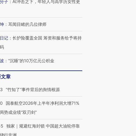
分子
：
AI冲击之下，年轻人与高学历女性更
坤
：
耳闻目睹的几位律师
日记
：
长护险覆盖全国 筹资和服务给予将持
码
波
：
“沉睡”的10万亿元公积金
新文章
13
“竹知了”事件背后的舆情根源
10
国泰航空2026年上半年净利润大增71%
局势成业绩“双刃剑”
45
独家｜规避红海封锁 中国超大油轮停靠
绕行非洲