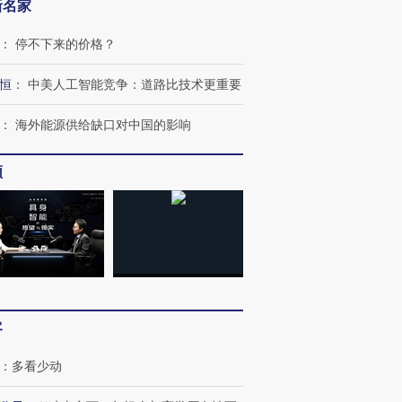
新名家
：
停不下来的价格？
恒
：
中美人工智能竞争：道路比技术更重要
：
海外能源供给缺口对中国的影响
频
跨国走私7万
视线｜HY
检体内含3种
泽连斯基密集出访美英 索
秘鲁纳斯卡观光飞机坠毁
术：是什
要防空导弹“救急”
13人遇难
心“花钱找
客
进第四届链博
【商旅对话】华住集团
技“链”接产
【特别呈现】寻找100种
CFO：不靠规模取胜，华
【特别呈
：
多看少动
有意思的生活方式·第三对
住三大增长引擎是什么？
有意思的