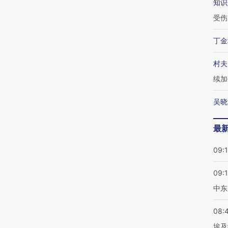
知识
受伤
丁金
村夫
续加
吴晓
最
09:
09:
中东
08:
埃及