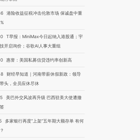
36
港险收益征税冲击伦敦市场 保诚盘中重
3%
20
T早报：MiniMax今日起纳入港股通；宇
技开启询价；谷歌AI人事大重组
30
惠誉：美国私募信贷违约率创新高
48
财经早知道｜河南带薪休假新政：领导
带头，全员应休尽休
05
美巴外交风波再升级 巴西驻美大使遭撤
签
5
多家银行再度“上架”五年期大额存单 有何
？