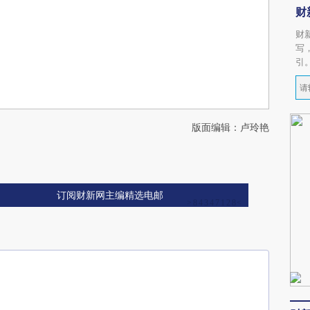
财
财
写
引
版面编辑：卢玲艳
订阅财新网主编精选电邮