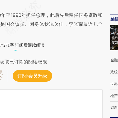
9年至1990年担任总理，此后先后留任国务资政和
编
前仍是国会议员。因身体状况欠佳，李光耀最近几个
视线
度Z
计271字 订阅后继续阅读
台
金融
获取已订阅的阅读权限
政经
员
订阅/会员升级
文
世界
地产
财新