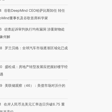
4
谷歌DeepMind CEO哈萨比斯卸任 转任
epMind董事长及谷歌首席科学家
6
侦查起诉审判执行均有漏洞 涉案财物处
象何解
58
罗兰贝格：全球汽车市场逐渐区域化已成
50
盛松成：房地产转型发展应把握好楼宇经
遇
39
美联储观察（46）：美债市场对沃什的
1
在岸人民币兑美元汇率连日升破6.75 重
年半高位