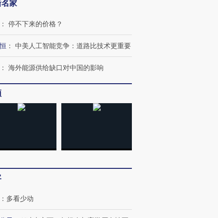
新名家
：
停不下来的价格？
恒
：
中美人工智能竞争：道路比技术更重要
：
海外能源供给缺口对中国的影响
频
跨国走私7万
视线｜HY
检体内含3种
泽连斯基密集出访美英 索
秘鲁纳斯卡观光飞机坠毁
术：是什
要防空导弹“救急”
13人遇难
心“花钱找
客
：
多看少动
进第四届链博
【商旅对话】华住集团
技“链”接产
【特别呈现】寻找100种
CFO：不靠规模取胜，华
【特别呈
有意思的生活方式·第三对
住三大增长引擎是什么？
有意思的