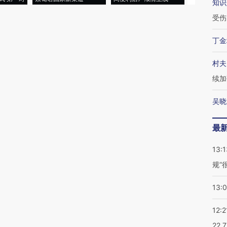
知识
受伤
丁金
村夫
续加
吴晓
最
13:1
规”
13:
12:2
22.