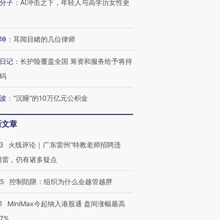
分子
：
AI冲击之下，年轻人与高学历女性更
坤
：
耳闻目睹的几位律师
日记
：
长护险覆盖全国 筹资和服务给予将持
码
波
：
“沉睡”的10万亿元公积金
新文章
3
火线评论｜广东雷州“特教老师招聘违
很雷，仍有诸多疑点
05
控制陷阱：组织为什么会越管越胖
1
MiniMax今起纳入港股通 盘间涨幅最高
77%