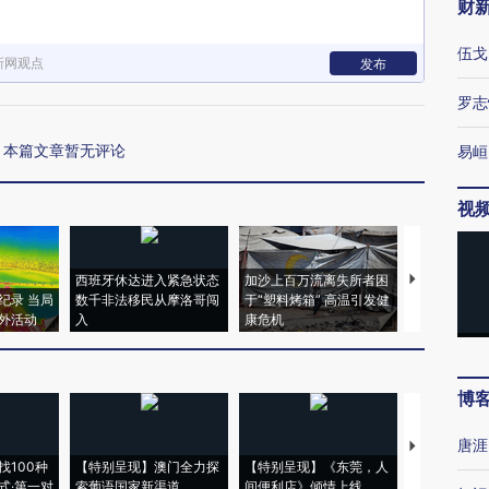
财
伍戈
新网观点
发布
罗志
本篇文章暂无评论
易峘
视
西班牙休达进入紧急状态
加沙上百万流离失所者困
马航飞行员
纪录 当局
数千非法移民从摩洛哥闯
于“塑料烤箱” 高温引发健
粒摇头丸 尿
外活动
入
康危机
毒品
博
唐涯
【推广】走
找100种
【特别呈现】澳门全力探
【特别呈现】《东莞，人
会，让数智科
式·第一对
索葡语国家新渠道
间便利店》倾情上线
业