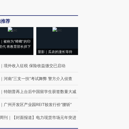
辑推荐
｜被称为“蟑螂”的印
世代 将教育部长拱下
显影｜瓜农的漫长等待
｜
境外收入征税 保险收益缴交已启动
｜
河南“三支一扶”考试舞弊 警方介入侦查
｜
特朗普再上台后中国留学生获签数量大减
｜
广州开发区产业园REIT较发行价“腰斩”
周刊
｜
【封面报道】电力现货市场元年突进