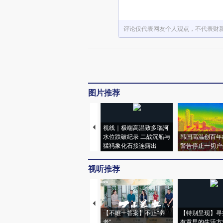
评论仅代表网友个人观点，不代表财
图片推荐
视线｜极端高温致多瑙河
水位跌破纪录 二战沉船与
韩国高温创百年
猛犸象化石接连露出
警告停止一切户
视听推荐
【不唯一答案】不止“养
【特别呈现】寻
老”
有意思的生活方