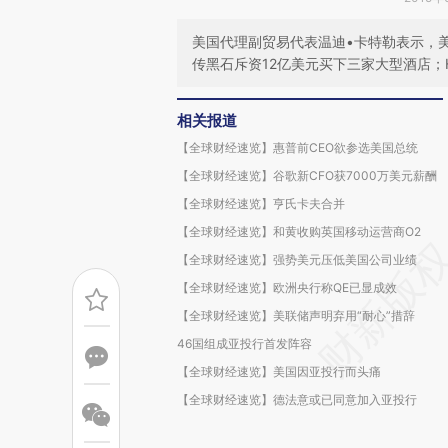
美国代理副贸易代表温迪•卡特勒表示，
传黑石斥资12亿美元买下三家大型酒店；HB
相关报道
【全球财经速览】惠普前CEO欲参选美国总统
【全球财经速览】谷歌新CFO获7000万美元薪酬
【全球财经速览】亨氏卡夫合并
【全球财经速览】和黄收购英国移动运营商O2
【全球财经速览】强势美元压低美国公司业绩
【全球财经速览】欧洲央行称QE已显成效
【全球财经速览】美联储声明弃用“耐心”措辞
46国组成亚投行首发阵容
【全球财经速览】美国因亚投行而头痛
【全球财经速览】德法意或已同意加入亚投行