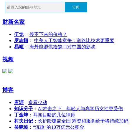
订阅
财新名家
伍戈
：
停不下来的价格？
罗志恒
：
中美人工智能竞争：道路比技术更重要
易峘
：
海外能源供给缺口对中国的影响
视频
博客
唐涯
：
多看少动
知识分子
：
AI冲击之下，年轻人与高学历女性更受伤
丁金坤
：
耳闻目睹的几位律师
村夫日记
：
长护险覆盖全国 筹资和服务给予将持续加码
吴晓波
：
“沉睡”的10万亿元公积金