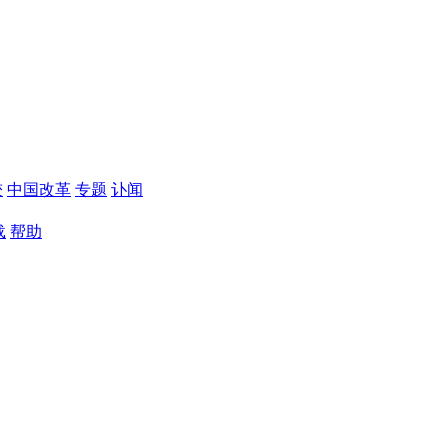
较
中国改革
专题
讣闻
载
帮助