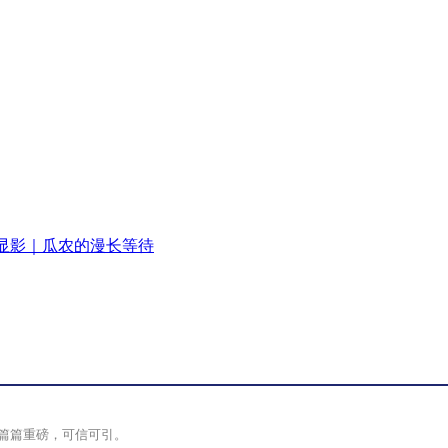
显影｜瓜农的漫长等待
篇篇重磅，可信可引。