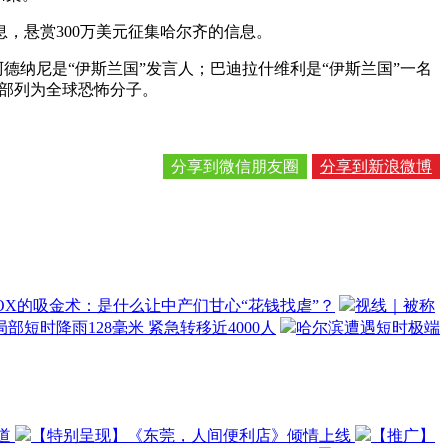
，悬赏300万美元征集哈尔齐的信息。
德纳尼是“伊斯兰国”发言人；巴迪拉什维利是“伊斯兰国”一名
政部列为全球恐怖分子。
分享到微信朋友圈
分享到新浪微博
OX的吸金术：是什么让中产们甘心“花钱找虐”？
视线｜被称
部短时降雨128毫米 紧急转移近4000人
哈尔滨遭遇短时极端
道
【特别呈现】《东莞，人间便利店》倾情上线
【推广】