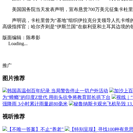
美国国务院当天发表声明，宣布悬赏700万美元征集卡杜里的
声明说，卡杜里曾为“基地”组织伊拉克分支领导人扎卡维的副手
高级指挥官；哈尔齐则是“伊斯兰国”在叙利亚和土耳其边境的
版面编辑：陈希影
Loading...
推广
图片推荐
韩国高温创百年纪录 当局警告停止一切户外活动
加沙上百
为“蟑螂”的印度Z世代 用街头抗争将教育部长拱下台
视线｜
强降雨 3小时累计雨量超80毫米
秘鲁纳斯卡观光飞机坠毁 1
视听推荐
【不唯一答案】不止“养老”
【特别呈现】寻找100种有意