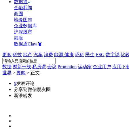
数据通
金融我闻
商圈
地缘图志
企业数据库
沪深股市
港股
数据通Claw🦞
更多
科技
地产
汽车
消费
能源
健康
环科
民生
ESG
数字说
比
数据
财新一线
私房课
会议
Promotion
运动家
企业用户
应用下
世界
>
要闻
>
正文
0
发表评论
分享到微信朋友圈
新浪转发