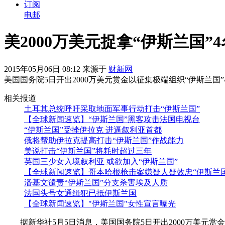
订阅
电邮
美2000万美元捉拿“伊斯兰国”
2015年05月06日 08:12 来源于
财新网
美国国务院5日开出2000万美元赏金以征集极端组织“伊斯兰国
相关报道
土耳其总统呼吁采取地面军事行动打击“伊斯兰国”
【全球新闻速览】“伊斯兰国”黑客攻击法国电视台
“伊斯兰国”受挫伊拉克 进逼叙利亚首都
俄将帮助伊拉克提高打击“伊斯兰国”作战能力
美说打击“伊斯兰国”将耗时超过三年
英国三少女入境叙利亚 或欲加入“伊斯兰国”
【全球新闻速览】哥本哈根枪击案嫌疑人疑效忠“伊斯兰国
潘基文谴责“伊斯兰国”分支杀害埃及人质
法国头号女通缉犯已抵伊斯兰国
【全球新闻速览】"伊斯兰国"女性宣言曝光
据新华社5月5日消息，美国国务院5日开出2000万美元赏