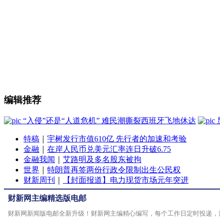
编辑推荐
“入侵”还是“人道危机” 难民潮撕裂西班牙飞地休达
特稿
｜
宇树发行市值610亿 先行者的加速和考验
金融
｜
在岸人民币兑美元汇率连日升破6.75
金融我闻
｜
艾路明及多名股东被拘
世界
｜
特朗普再签两份行政令限制出生公民权
财新周刊
｜
【封面报道】电力现货市场元年突进
财新网主编精选版电邮
财新网新闻版电邮全新升级！财新网主编精心编写，每个工作日定时投递，