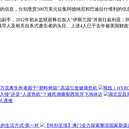
信息，分别悬赏500万美元征集阿德纳尼和巴迪拉什维利的信息
，2012年初从监狱获释后加入“伊斯兰国”并前往叙利亚；阿
领导人及相关自杀式袭击者的头目。上述4人已于去年被美国财
万流离失所者困于“塑料烤箱” 高温引发健康危机
视线｜HYR
“入侵”还是“人道危机”？难民潮撕裂西班牙飞地休达
湖北宜昌局
3人遇难
思的生活方式·第一对
【特别呈现】澳门全力探索葡语国家新渠