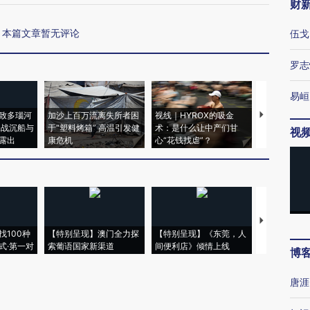
财
本篇文章暂无评论
伍戈
罗志
易峘
致多瑙河
加沙上百万流离失所者困
视线｜HYROX的吸金
马航飞行员
二战沉船与
于“塑料烤箱” 高温引发健
术：是什么让中产们甘
粒摇头丸 尿
视
露出
康危机
心“花钱找虐”？
毒品
【推广】走
找100种
【特别呈现】澳门全力探
【特别呈现】《东莞，人
会，让数智科
式·第一对
索葡语国家新渠道
间便利店》倾情上线
业
博
唐涯