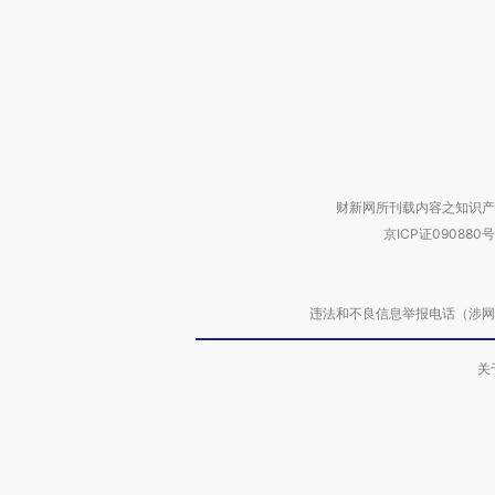
财新网所刊载内容之知识产
京ICP证090880号
违法和不良信息举报电话（涉网络暴力有
关