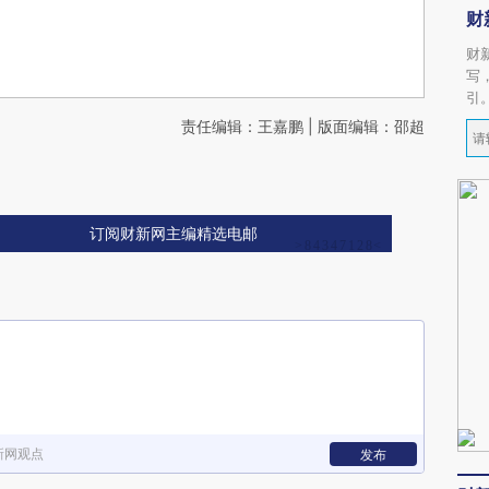
财
财
写
引
责任编辑：王嘉鹏 | 版面编辑：邵超
订阅财新网主编精选电邮
新网观点
发布