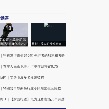
辑推荐
侵”还是“人道危机” 难
撕裂西班牙飞地休达
显影｜瓜农的漫长等待
｜
宇树发行市值610亿 先行者的加速和考验
｜
在岸人民币兑美元汇率连日升破6.75
我闻
｜
艾路明及多名股东被拘
｜
特朗普再签两份行政令限制出生公民权
周刊
｜
【封面报道】电力现货市场元年突进