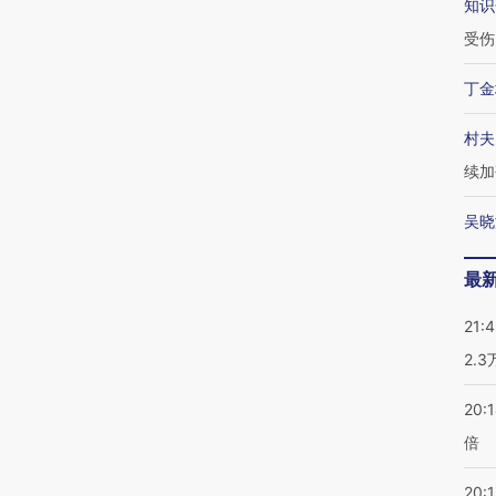
知识
受伤
丁金
村夫
续加
吴晓
最
21:
2.
20:
倍
20:1