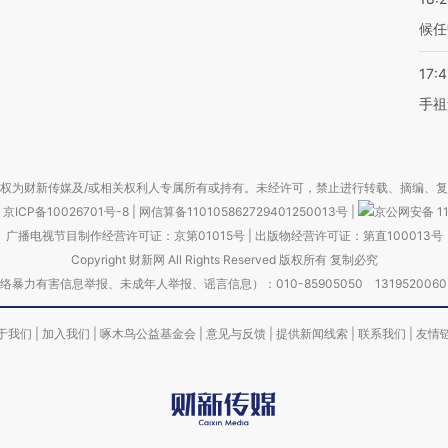
候任
17:
手祖
权为财新传媒及/或相关权利人专属所有或持有。未经许可，禁止进行转载、摘编、
京ICP备10026701号-8
|
网信算备110105862729401250013号
|
京公网安备 11
广播电视节目制作经营许可证：京第01015号
|
出版物经营许可证：第直100013号
Copyright 财新网 All Rights Reserved 版权所有 复制必究
害信息举报、未成年人举报、谣言信息）：010-85905050 13195200605 举报邮
于我们
|
加入我们
|
啄木鸟公益基金会
|
意见与反馈
|
提供新闻线索
|
联系我们
|
友情