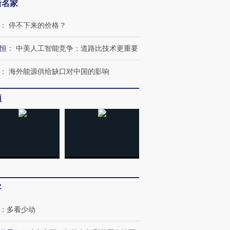
新名家
：
停不下来的价格？
恒
：
中美人工智能竞争：道路比技术更重要
：
海外能源供给缺口对中国的影响
跨国走私7万
视线｜被称为“蟑螂”的印
视线｜“入侵”还是“人道危
检体内含3种
度Z世代 用街头抗争将教
机”？难民潮撕裂西班牙
秘鲁纳斯
频
育部长拱下台
飞地休达
13人遇难
进第四届链博
【商旅对话】华住集团
技“链”接产
【特别呈现】寻找100种
CFO：不靠规模取胜，华
【特别呈
有意思的生活方式·第三对
住三大增长引擎是什么？
有意思的
客
：
多看少动