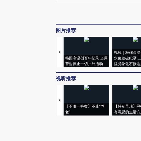
图片推荐
视线｜极端高温
韩国高温创百年纪录 当局
水位跌破纪录 
警告停止一切户外活动
猛犸象化石接连
视听推荐
【不唯一答案】不止“养
【特别呈现】寻
老”
有意思的生活方