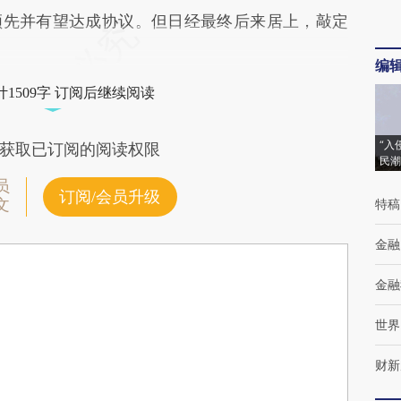
判中领先并有望达成协议。但日经最终后来居上，敲定
编
1509字 订阅后继续阅读
“入
获取已订阅的阅读权限
民潮
员
订阅/会员升级
文
特稿
金融
金融
世界
财新