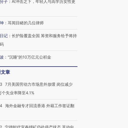
分子
：
AI冲击之下，年轻人与高学历女性更
坤
：
耳闻目睹的几位律师
日记
：
长护险覆盖全国 筹资和服务给予将持
码
波
：
“沉睡”的10万亿元公积金
新文章
43
7月美国劳动力市场意外放缓 岗位减少
3万个失业率降至4.1%
14
海外金融专才回流香港 外籍工作签证翻
2
宁德时代宜春锂矿仍处停产状态 其动向