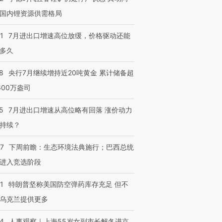
国内锂资源供需格局
1
7月进出口增速高位放缓，价格驱动还能
多久
8
央行7月继续增持近20吨黄金 累计储备超
600万盎司
5
7月进出口增速从高位略有回落 涨价动力
持续？
07
下周前瞻：生态环境法典施行；巴西总统
进入竞选阶段
1
特朗普坚称美国防空弹药库存充足 但不
乌克兰提供更多
24
人事观察｜上海55岁女副市长解冬进京