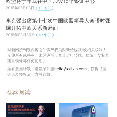
欧盟将于年底在中国加设15个签证中心
2015年07月03日
APP打开
李克强出席第十七次中国欧盟领导人会晤时强
调开拓中欧关系新局面
2015年06月30日
APP打开
财新网所刊载内容之知识产权为财新传媒及/或相关权利人
专属所有或持有。未经许可，禁止进行转载、摘编、复制及
建立镜像等任何使用。
如有意愿转载，请发邮件至
hello@caixin.com
，获得书面
确认及授权后，方可转载。
推荐阅读