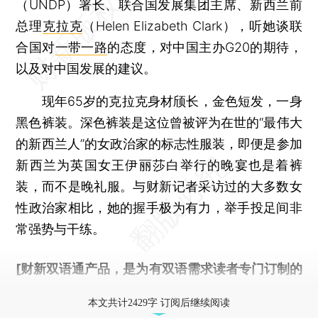
（UNDP）署长、联合国发展集团主席、新西兰前
总理
克拉克
（Helen Elizabeth Clark），听她谈联
合国对
一带一路
的态度，对中国主办G20的期待，
以及对中国发展的建议。
现年65岁的克拉克身材颀长，金色短发，一身
黑色裤装。深色裤装是这位曾被评为在世的“最伟大
的新西兰人”的女政治家的标志性服装，即便是参加
新西兰为英国女王伊丽莎白举行的晚宴也是着裤
装，而不是晚礼服。与财新记者采访过的大多数女
性政治家相比，她的握手极为有力，举手投足间非
常强势与干练。
[财新双语通产品，是为有双语需求读者专门订制的
优惠产品，
按此可享超值优惠订阅
。]
本文共计2429字 订阅后继续阅读