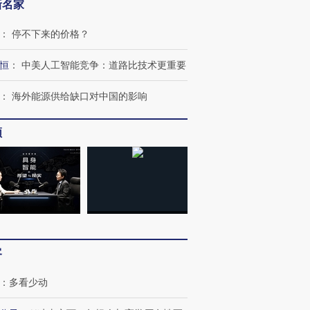
新名家
：
停不下来的价格？
恒
：
中美人工智能竞争：道路比技术更重要
：
海外能源供给缺口对中国的影响
跨国走私7万
视线｜HY
检体内含3种
泽连斯基密集出访美英 索
秘鲁纳斯卡观光飞机坠毁
术：是什
要防空导弹“救急”
13人遇难
心“花钱找
频
进第四届链博
【商旅对话】华住集团
技“链”接产
【特别呈现】寻找100种
CFO：不靠规模取胜，华
【特别呈
有意思的生活方式·第三对
住三大增长引擎是什么？
有意思的
客
：
多看少动