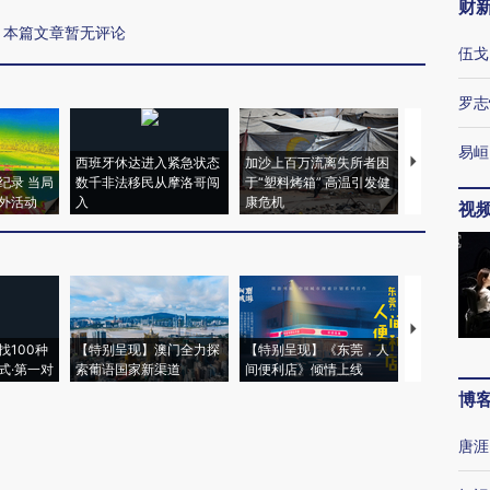
财
本篇文章暂无评论
伍戈
罗志
易峘
西班牙休达进入紧急状态
加沙上百万流离失所者困
马航飞行员
纪录 当局
数千非法移民从摩洛哥闯
于“塑料烤箱” 高温引发健
粒摇头丸 尿
外活动
入
康危机
毒品
视
【推广】走
找100种
【特别呈现】澳门全力探
【特别呈现】《东莞，人
会，让数智科
式·第一对
索葡语国家新渠道
间便利店》倾情上线
业
博
唐涯