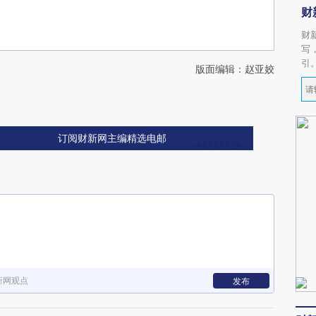
财
财
写
引
版面编辑：赵亚姣
订阅财新网主编精选电邮
新网观点
发布