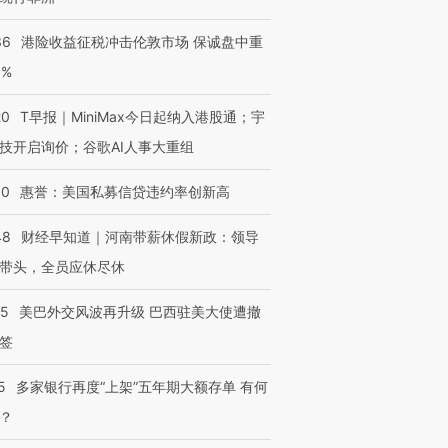
36
港险收益征税冲击伦敦市场 保诚盘中重
3%
20
T早报｜MiniMax今日起纳入港股通；宇
技开启询价；谷歌AI人事大重组
30
惠誉：美国私募信贷违约率创新高
48
财经早知道｜河南带薪休假新政：领导
带头，全员应休尽休
05
美巴外交风波再升级 巴西驻美大使遭撤
签
5
多家银行再度“上架”五年期大额存单 有何
？