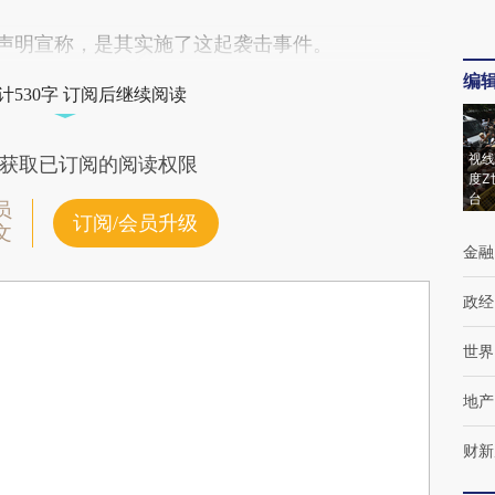
表声明宣称，是其实施了这起袭击事件。
编
计530字 订阅后继续阅读
视线
获取已订阅的阅读权限
度Z
台
员
订阅/会员升级
文
金融
政经
世界
地产
财新