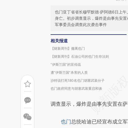
也门亚丁省省长穆罕默德·萨阿德6日上
身亡。初步调查显示，爆炸是由事先安置
军事委员会调查此次袭击事件
相关报道
【财新周刊】撤离也门
【财新周刊】石油公司的也门生存法则
“伊斯兰国”的宣传战
遭“伊斯兰国”杀害的人质
沙特说打死180名也门胡塞武装分子
也门政府同意与胡塞武装重启和谈
调查显示，爆炸是由事先安置在萨
也门
总统哈迪已经宣布成立军