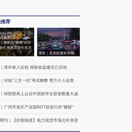
辑推荐
｜被称为“蟑螂”的印
世代 将教育部长拱下
显影｜瓜农的漫长等待
｜
境外收入征税 保险收益缴交已启动
｜
河南“三支一扶”考试舞弊 警方介入侦查
｜
特朗普再上台后中国留学生获签数量大减
｜
广州开发区产业园REIT较发行价“腰斩”
周刊
｜
【封面报道】电力现货市场元年突进