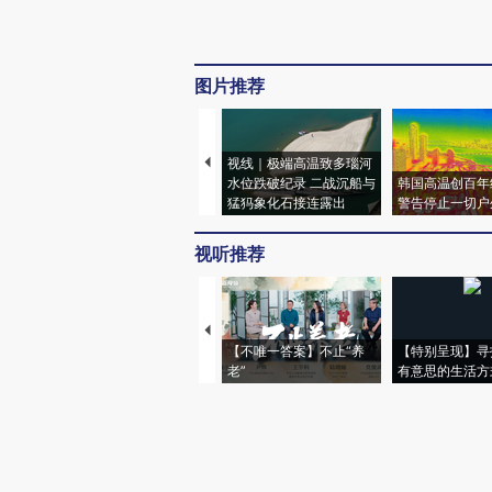
图片推荐
视线｜极端高温致多瑙河
水位跌破纪录 二战沉船与
韩国高温创百年
猛犸象化石接连露出
警告停止一切户
视听推荐
【不唯一答案】不止“养
【特别呈现】寻
老”
有意思的生活方