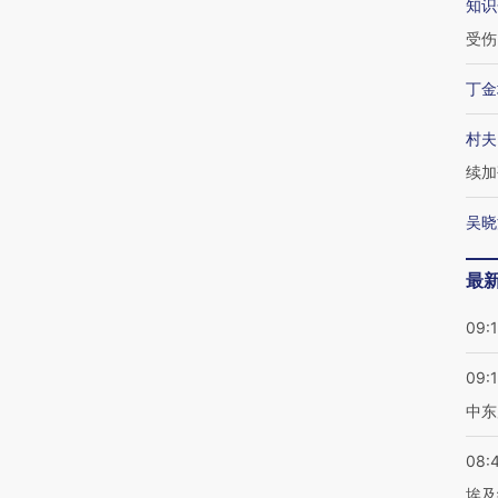
知识
受伤
丁金
村夫
续加
吴晓
最
09:
09:
中东
08:
埃及