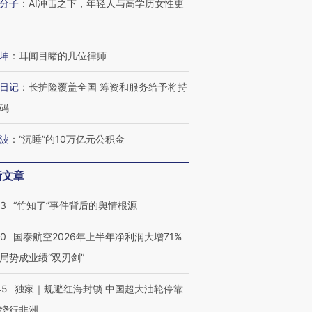
分子
：
AI冲击之下，年轻人与高学历女性更
坤
：
耳闻目睹的几位律师
日记
：
长护险覆盖全国 筹资和服务给予将持
码
波
：
“沉睡”的10万亿元公积金
新文章
13
“竹知了”事件背后的舆情根源
10
国泰航空2026年上半年净利润大增71%
局势成业绩“双刃剑”
45
独家｜规避红海封锁 中国超大油轮停靠
绕行非洲