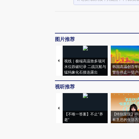
图片推荐
视线｜极端高温致多瑙河
水位跌破纪录 二战沉船与
韩国高温创百年
猛犸象化石接连露出
警告停止一切户
视听推荐
【不唯一答案】不止“养
【特别呈现】寻
老”
有意思的生活方