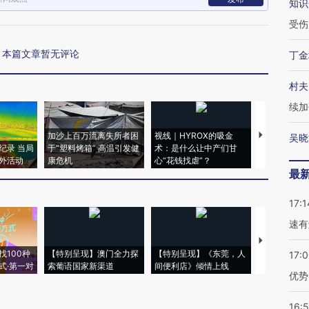
知识
受伤
本篇文章暂无评论
丁金
村夫
续加
加沙上百万流离失所者困
视线｜HYROX的吸金
马航飞行员
吴晓
纪录 当局
于“塑料烤箱” 高温引发健
术：是什么让中产们甘
粒摇头丸 尿
外活动
康危机
心“花钱找虐”？
毒品
最
17:1
速有
【推广】走
找100种
【特别呈现】澳门全力探
【特别呈现】《东莞，人
会，让数智科
17:
式·第一对
索葡语国家新渠道
间便利店》倾情上线
业
优势
16: