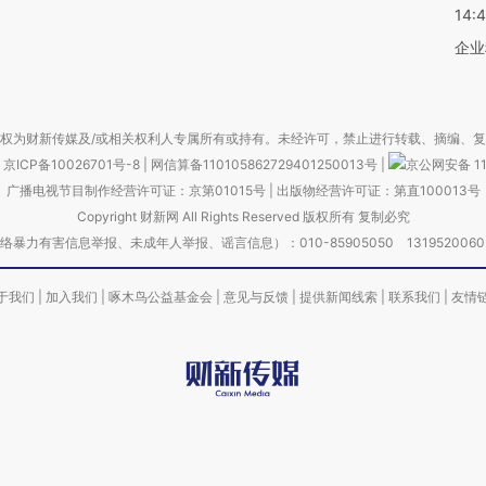
14:
企业
权为财新传媒及/或相关权利人专属所有或持有。未经许可，禁止进行转载、摘编、
京ICP备10026701号-8
|
网信算备110105862729401250013号
|
京公网安备 11
广播电视节目制作经营许可证：京第01015号
|
出版物经营许可证：第直100013号
Copyright 财新网 All Rights Reserved 版权所有 复制必究
害信息举报、未成年人举报、谣言信息）：010-85905050 13195200605 举报邮
于我们
|
加入我们
|
啄木鸟公益基金会
|
意见与反馈
|
提供新闻线索
|
联系我们
|
友情