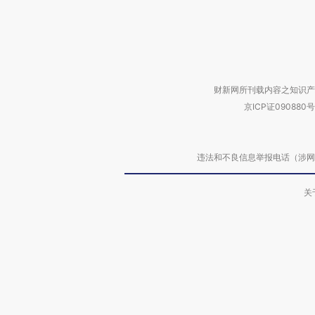
财新网所刊载内容之知识产
京ICP证090880号
违法和不良信息举报电话（涉网络暴力有
关