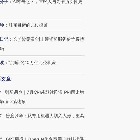
分子
：
AI冲击之下，年轻人与高学历女性更
坤
：
耳闻目睹的几位律师
日记
：
长护险覆盖全国 筹资和服务给予将持
码
跨国走私7万
视线｜被称为“蟑螂”的印
视线｜“入侵”还是“人道危
波
：
“沉睡”的10万亿元公积金
检体内含3种
度Z世代 用街头抗争将教
机”？难民潮撕裂西班牙
秘鲁纳斯
育部长拱下台
飞地休达
13人遇难
新文章
4
财新调查｜7月CPI或继续降温 PPI同比增
触顶回落迹象
进第四届链博
【商旅对话】华住集团
技“链”接产
【特别呈现】寻找100种
CFO：不靠规模取胜，华
【特别呈
00
普渡张涛：从专用机器人切入人形，更具
有意思的生活方式·第三对
住三大增长引擎是什么？
有意思的
55
GPT周报｜Open AI为免费用户默认提供