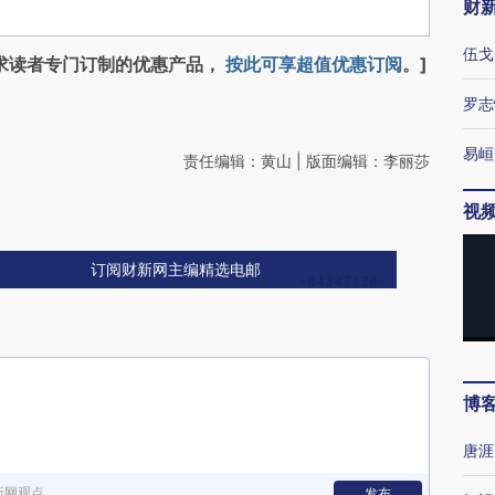
财
伍戈
求读者专门订制的优惠产品，
按此可享超值优惠订阅
。]
罗志
易峘
责任编辑：黄山 | 版面编辑：李丽莎
视
订阅财新网主编精选电邮
博
唐涯
新网观点
发布