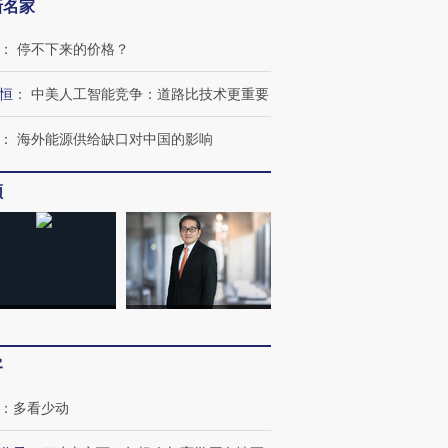
新名家
：
停不下来的价格？
恒
：
中美人工智能竞争：道路比技术更重要
：
海外能源供给缺口对中国的影响
频
客
：
多看少动