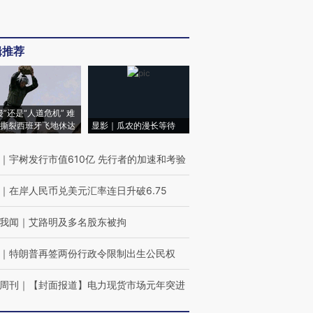
辑推荐
侵”还是“人道危机” 难
撕裂西班牙飞地休达
显影｜瓜农的漫长等待
｜
宇树发行市值610亿 先行者的加速和考验
｜
在岸人民币兑美元汇率连日升破6.75
我闻
｜
艾路明及多名股东被拘
｜
特朗普再签两份行政令限制出生公民权
周刊
｜
【封面报道】电力现货市场元年突进