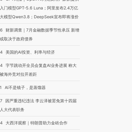
入门模型GPT-5.6 Luna；阿里发布2.4万亿
大模型Qwen3.8；DeepSeek宣布即将涨价
46
财新调查｜7月金融数据季节性承压 新增
或取决于政府债券
44
美国的AI投资、利率与经济
44
字节跳动开全员会复盘AI业务进展 称大
被海外竞对拉开差距
1
AI不是镜子，是蒸馏器
07
因严重违纪违法 李云泽被罢免第十四届
人大代表职务
44
大西洋观察｜特朗普助力金砖合作