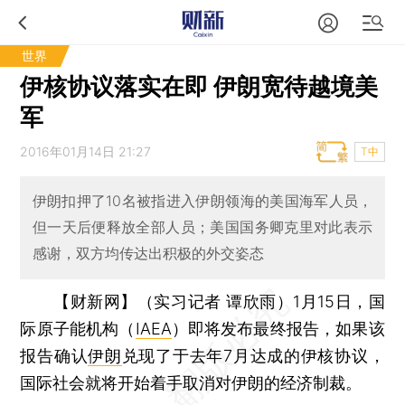
世界
伊核协议落实在即 伊朗宽待越境美
军
2016年01月14日 21:27
T中
伊朗扣押了10名被指进入伊朗领海的美国海军人员，
但一天后便释放全部人员；美国国务卿克里对此表示
感谢，双方均传达出积极的外交姿态
【财新网】（实习记者 谭欣雨）
1月15日，国
际原子能机构（
IAEA
）即将发布最终报告，如果该
报告确认
伊朗
兑现了于去年7月达成的伊核协议，
国际社会就将开始着手取消对伊朗的经济制裁。