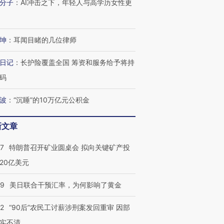
分子
：
AI冲击之下，年轻人与高学历女性更
坤
：
耳闻目睹的几位律师
日记
：
长护险覆盖全国 筹资和服务给予将持
码
波
：
“沉睡”的10万亿元公积金
新文章
57
特朗普召开矿业圆桌会 拟向关键矿产投
20亿美元
09
美日联合干预汇率，为何影响了黄金
32
“90后”农民工讨薪涉刑案发回重审 因部
实不清