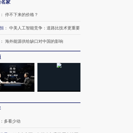
新名家
：
停不下来的价格？
恒
：
中美人工智能竞争：道路比技术更重要
：
海外能源供给缺口对中国的影响
跨国走私7万
视线｜被称为“蟑螂”的印
视线｜“入侵”还是“人道危
频
检体内含3种
度Z世代 用街头抗争将教
机”？难民潮撕裂西班牙
秘鲁纳斯
育部长拱下台
飞地休达
13人遇难
进第四届链博
【商旅对话】华住集团
技“链”接产
【特别呈现】寻找100种
CFO：不靠规模取胜，华
【特别呈
有意思的生活方式·第三对
住三大增长引擎是什么？
有意思的
客
：
多看少动