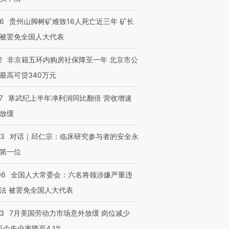
36
贵州山脚树矿难致16人死亡近三年 矿长
被罢免全国人大代表
2
非京籍五环内购房社保降至一年 北京市公
最高可贷340万元
7
寒武纪上半年净利润同比翻倍 营收增速
放缓
53
对话｜邱仁宗：临床研究参与者的安全永
第一位
06
全国人大常委会：六名将领涉嫌严重违
法 被罢免全国人大代表
43
7月美国劳动力市场意外放缓 岗位减少
3万个失业率降至4.1%