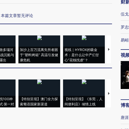
财
伍戈
本篇文章暂无评论
罗志
易峘
致多瑙河
加沙上百万流离失所者困
视线｜HYROX的吸金
马航飞行员
视
二战沉船与
于“塑料烤箱” 高温引发健
术：是什么让中产们甘
粒摇头丸 尿
露出
康危机
心“花钱找虐”？
毒品
【推广】走
找100种
【特别呈现】澳门全力探
【特别呈现】《东莞，人
会，让数智科
式·第一对
索葡语国家新渠道
间便利店》倾情上线
业
博
唐涯