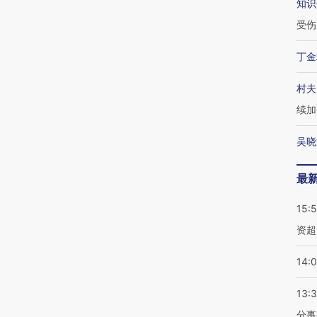
知识
受伤
丁金
村夫
续加
吴晓
最
15:
资超
14:
13:
分事