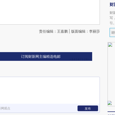
财
财
写
引
责任编辑：王嘉鹏 | 版面编辑：李丽莎
订阅财新网主编精选电邮
新网观点
发布