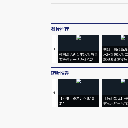
图片推荐
视线｜极端高温
韩国高温创百年纪录 当局
水位跌破纪录 
警告停止一切户外活动
猛犸象化石接连
视听推荐
【不唯一答案】不止“养
【特别呈现】寻
老”
有意思的生活方