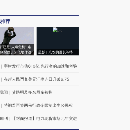
辑推荐
侵”还是“人道危机” 难
撕裂西班牙飞地休达
显影｜瓜农的漫长等待
｜
宇树发行市值610亿 先行者的加速和考验
｜
在岸人民币兑美元汇率连日升破6.75
我闻
｜
艾路明及多名股东被拘
｜
特朗普再签两份行政令限制出生公民权
周刊
｜
【封面报道】电力现货市场元年突进