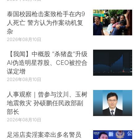
泰国校园枪击案致枪手在内9
人死亡 警方认为作案动机复
杂
2026年08月10日
【我闻】中概股 “杀猪盘”升级
AI伪造明星荐股、CEO被控合
谋定增
2026年08月10日
人事观察｜曾参与汶川、玉树
地震救灾 孙硕鹏任民政部副
部长
2026年08月10日
足浴店卖淫案牵出多名警员