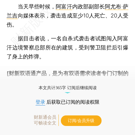
当天早些时候，
阿富汗
内政部副部长
阿尤布·萨
兰吉
向媒体表示，袭击造成至少10人死亡、20人受
伤。
据目击者说，一名自杀式袭击者试图闯入阿富
汗边境警察总部所在的建筑，受到警卫阻拦后引爆
了身上的炸弹。
[财新双语通产品，是为有双语需求读者专门订制的
优惠产品，
按此可享超值优惠订阅
。]
本文共计365字 订阅后继续阅读
登录
后获取已订阅的阅读权限
财新通会员
订阅/会员升级
可畅读全文