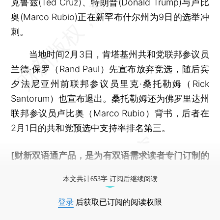
克鲁兹(Ted Cruz)、特朗普(Donald Trump)与卢比
奥(Marco Rubio)正在新罕布什尔州为9日的选举冲
刺。
当地时间2月3日，肯塔基州共和党联邦参议员
兰德·保罗（Rand Paul）先宣布放弃竞选，随后宾
夕法尼亚州前联邦参议员里克·桑托勒姆（Rick
Santorum）也宣布退出。桑托勒姆还为佛罗里达州
联邦参议员卢比奥（Marco Rubio）背书，后者在
2月1日的共和党预选中支持率排名第三。
[财新双语通产品，是为有双语需求读者专门订制的
优惠产品，
按此可享超值优惠订阅
。]
本文共计653字 订阅后继续阅读
登录
后获取已订阅的阅读权限