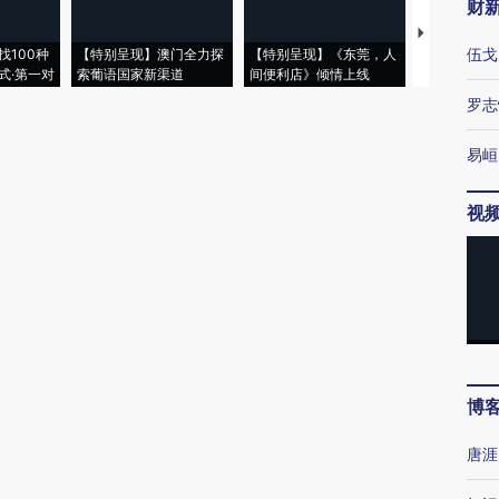
财
【推广】走
伍戈
找100种
【特别呈现】澳门全力探
【特别呈现】《东莞，人
会，让数智科
式·第一对
索葡语国家新渠道
间便利店》倾情上线
业
罗志
易峘
视
博
唐涯