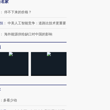
新名家
进第四届链博
【商旅对话】华住集团
：
停不下来的价格？
技“链”接产
【特别呈现】寻找100种
CFO：不靠规模取胜，华
【特别呈
有意思的生活方式·第三对
住三大增长引擎是什么？
有意思的
恒
：
中美人工智能竞争：道路比技术更重要
：
海外能源供给缺口对中国的影响
频
客
：
多看少动