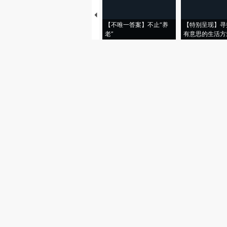
【不唯一答案】不止“养
【特别呈现】寻
老”
有意思的生活方