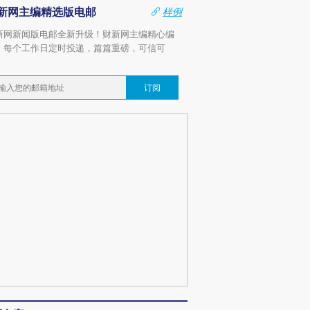
新网主编精选版电邮
样例
新网新闻版电邮全新升级！财新网主编精心编
，每个工作日定时投递，篇篇重磅，可信可
。
订阅
跨国走私7万
视线｜HYROX的吸金
视线｜被
检体内含3种
术：是什么让中产们甘
泽连斯基密集出访美英 索
度Z世代
心“花钱找虐”？
要防空导弹“救急”
育部长拱