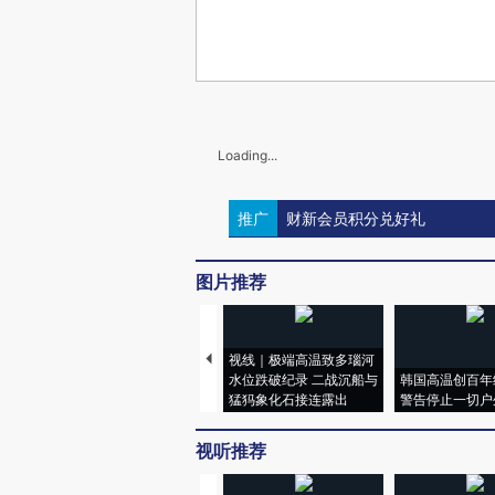
Loading...
推广
财新会员积分兑好礼
图片推荐
视线｜极端高温致多瑙河
水位跌破纪录 二战沉船与
韩国高温创百年
猛犸象化石接连露出
警告停止一切户
视听推荐