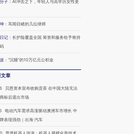
分子
：
AI冲击之下，年轻人与高学历女性更
坤
：
耳闻目睹的几位律师
日记
：
长护险覆盖全国 筹资和服务给予将持
码
波
：
“沉睡”的10万亿元公积金
新文章
6
贝恩资本宣布收购贡茶 在中国大陆无法
商标后退出市场
6
电动汽车需求高涨驱动澳洲车市增长 中
牌表现强劲｜出海·汽车
00
普渡机器人张涛：机器人规模化靠技术、