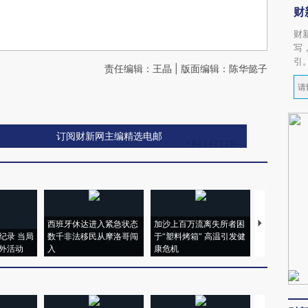
财
财
写
引
责任编辑：王晶 | 版面编辑：陈华懿子
订阅财新网主编精选电邮
西班牙休达进入紧急状态
加沙上百万流离失所者困
马航飞行员
纪录 当局
数千非法移民从摩洛哥闯
于“塑料烤箱” 高温引发健
粒摇头丸 尿
外活动
入
康危机
毒品