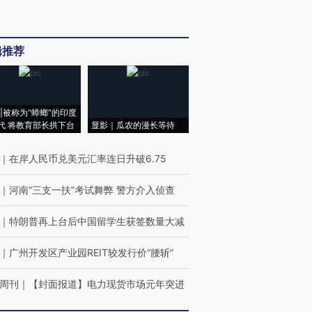
辑推荐
|被称为“蟑螂”的印度
代 将教育部长拱下台
显影｜瓜农的漫长等待
｜
在岸人民币兑美元汇率连日升破6.75
｜
河南“三支一扶”考试舞弊 警方介入侦查
｜
特朗普再上台后中国留学生获签数量大减
｜
广州开发区产业园REIT较发行价“腰斩”
周刊
｜
【封面报道】电力现货市场元年突进