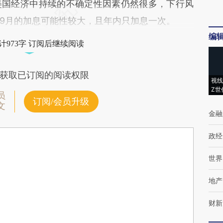
美国经济中持续的不确定性因素仍然很多，下行风
9月的加息可能性较大，且年内只加息一次。
编
计973字 订阅后继续阅读
获取已订阅的阅读权限
视线
Z世
员
订阅/会员升级
文
金融
政经
世界
地产
财新