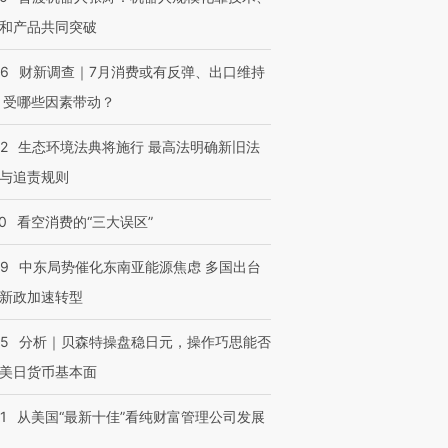
和产品共同突破
56
财新调查｜7月消费或有反弹、出口维持
 受哪些因素带动？
42
生态环境法典将施行 最高法明确新旧法
与追责规则
0
看空消费的“三大误区”
59
中东局势催化东南亚能源焦虑 多国出台
新政加速转型
05
分析｜贝森特操盘稳日元，操作巧思能否
美日货币基本面
1
从美国“最新十佳”看纯财富管理公司发展