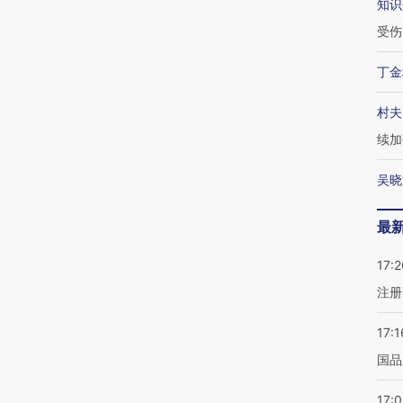
知识
受伤
丁金
村夫
续加
吴晓
最
17:2
注册
17:1
国品
17: