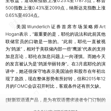
至收盘，道琼斯指数上涨0.25%至17873点，标普
500指数上涨0.43%至2099点，纳斯达克指数上涨
0.65%至4934点。
美国Wunderlich证券首席市场策略师Art
Hogan表示，“最重要的是，耶伦的说法和此前其他
联储官员的口吻是一致的。”此前，耶伦一直被视
为“鸽派”，相对于美联储内部一些“鹰派”代表的支持
加息言论，耶伦在加息问题上一向谨慎。而她今天
的发言被认为是“鸽派华丽转身”。在3月底耶伦的演
讲中，她还很保守地表示美国油价和股市在年初出
现了急跌，现在整体形势有所好转，但和2015年12
月的FOMC会议召开时比，客观条件还有所欠缺。
[财新双语通产品，是为有双语需求读者专门订制的
优惠产品，
按此可享超值优惠订阅
。]