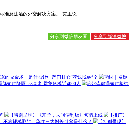
标准及法治的外交解决方案。”克里说。
分享到微信朋友圈
分享到新浪微博
OX的吸金术：是什么让中产们甘心“花钱找虐”？
视线｜被称
部短时降雨128毫米 紧急转移近4000人
哈尔滨遭遇短时极端
道
【特别呈现】《东莞，人间便利店》倾情上线
【推广】
O：不靠规模取胜，华住三大增长引擎是什么？
【特别呈现】