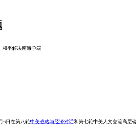
题
，和平解决南海争端
）6月6日在第八轮
中美战略与经济对话
和第七轮中美人文交流高层
。