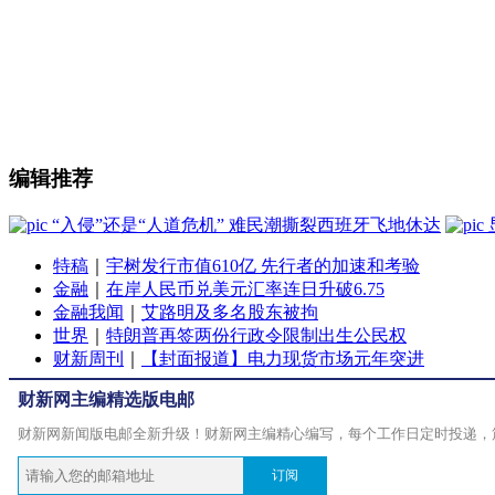
编辑推荐
“入侵”还是“人道危机” 难民潮撕裂西班牙飞地休达
特稿
｜
宇树发行市值610亿 先行者的加速和考验
金融
｜
在岸人民币兑美元汇率连日升破6.75
金融我闻
｜
艾路明及多名股东被拘
世界
｜
特朗普再签两份行政令限制出生公民权
财新周刊
｜
【封面报道】电力现货市场元年突进
财新网主编精选版电邮
财新网新闻版电邮全新升级！财新网主编精心编写，每个工作日定时投递，
订阅