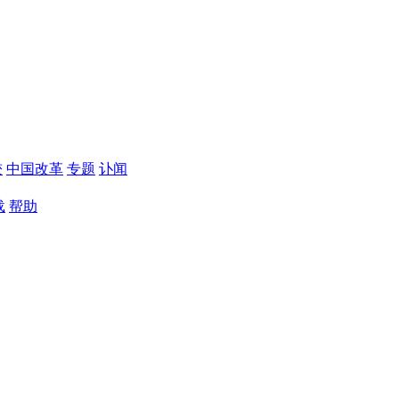
较
中国改革
专题
讣闻
载
帮助