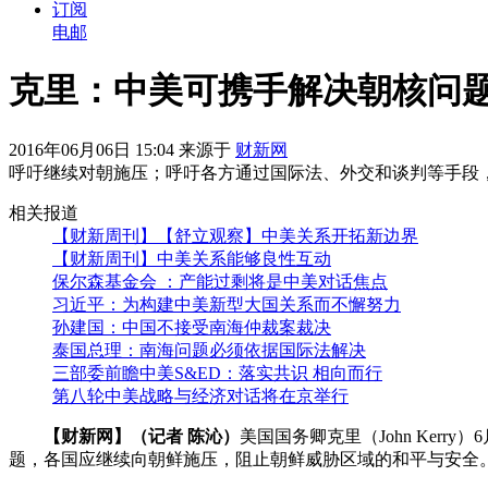
订阅
电邮
克里：中美可携手解决朝核问
2016年06月06日 15:04 来源于
财新网
呼吁继续对朝施压；呼吁各方通过国际法、外交和谈判等手段
相关报道
【财新周刊】【舒立观察】中美关系开拓新边界
【财新周刊】中美关系能够良性互动
保尔森基金会 ：产能过剩将是中美对话焦点
习近平：为构建中美新型大国关系而不懈努力
孙建国：中国不接受南海仲裁案裁决
泰国总理：南海问题必须依据国际法解决
三部委前瞻中美S&ED：落实共识 相向而行
第八轮中美战略与经济对话将在京举行
【财新网】（记者 陈沁）
美国国务卿克里（John Kerry
题，各国应继续向朝鲜施压，阻止朝鲜威胁区域的和平与安全