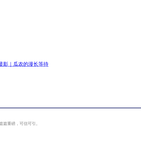
显影｜瓜农的漫长等待
篇篇重磅，可信可引。