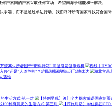
何声索国的声索采取任何立场，希望南海争端能和平解决。
争端，而不是通过单边行动。我们呼吁所有国家寻找符合国际
万流离失所者困于“塑料烤箱” 高温引发健康危机
视线｜HYR
“入侵”还是“人道危机”？难民潮撕裂西班牙飞地休达
湖北宜昌局
3人遇难
思的生活方式·第一对
【特别呈现】澳门全力探索葡语国家新渠
100种有意思的生活方式·第三对
【商旅对话】华住集团CF