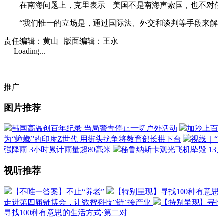
在南海问题上，克里表示，美国不是南海声索国，也不对任
“我们惟一的立场是，通过国际法、外交和谈判等手段来解决
责任编辑：黄山 | 版面编辑：王永
Loading...
推广
图片推荐
韩国高温创百年纪录 当局警告停止一切户外活动
加沙上百
为“蟑螂”的印度Z世代 用街头抗争将教育部长拱下台
视线｜
强降雨 3小时累计雨量超80毫米
秘鲁纳斯卡观光飞机坠毁 1
视听推荐
【不唯一答案】不止“养老”
【特别呈现】寻找100种有意
走进第四届链博会，让数智科技“链”接产业
【特别呈现】寻找
寻找100种有意思的生活方式·第二对