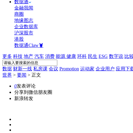
数据通
金融我闻
商圈
地缘图志
企业数据库
沪深股市
港股
数据通Claw🦞
更多
科技
地产
汽车
消费
能源
健康
环科
民生
ESG
数字说
比
数据
财新一线
私房课
会议
Promotion
运动家
企业用户
应用下
世界
>
要闻
>
正文
0
发表评论
分享到微信朋友圈
新浪转发