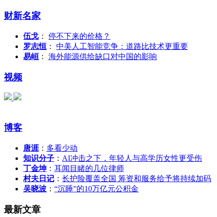
财新名家
伍戈
：
停不下来的价格？
罗志恒
：
中美人工智能竞争：道路比技术更重要
易峘
：
海外能源供给缺口对中国的影响
视频
博客
唐涯
：
多看少动
知识分子
：
AI冲击之下，年轻人与高学历女性更受伤
丁金坤
：
耳闻目睹的几位律师
村夫日记
：
长护险覆盖全国 筹资和服务给予将持续加码
吴晓波
：
“沉睡”的10万亿元公积金
最新文章