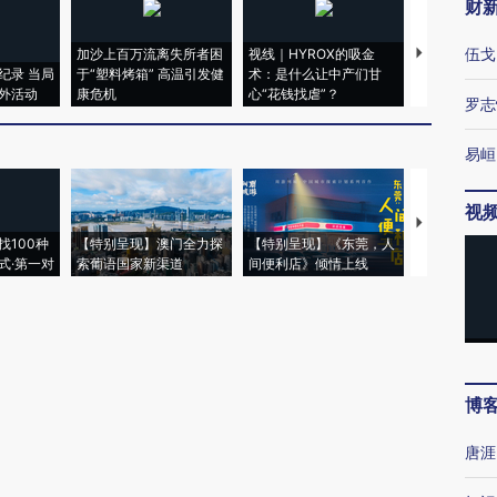
财
伍戈
加沙上百万流离失所者困
视线｜HYROX的吸金
马航飞行员
纪录 当局
于“塑料烤箱” 高温引发健
术：是什么让中产们甘
粒摇头丸 尿
外活动
康危机
心“花钱找虐”？
毒品
罗志
易峘
视
【推广】走
找100种
【特别呈现】澳门全力探
【特别呈现】《东莞，人
会，让数智科
式·第一对
索葡语国家新渠道
间便利店》倾情上线
业
博
唐涯