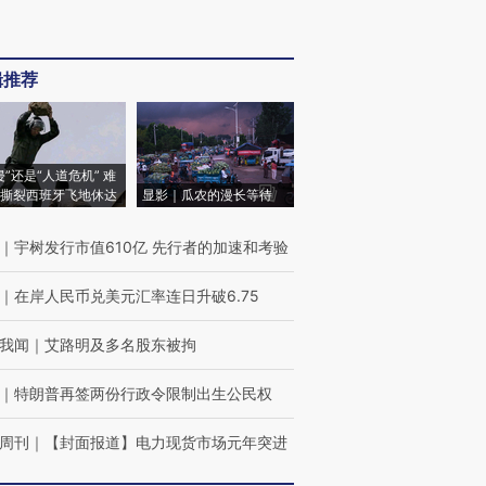
辑推荐
侵”还是“人道危机” 难
撕裂西班牙飞地休达
显影｜瓜农的漫长等待
｜
宇树发行市值610亿 先行者的加速和考验
｜
在岸人民币兑美元汇率连日升破6.75
我闻
｜
艾路明及多名股东被拘
｜
特朗普再签两份行政令限制出生公民权
周刊
｜
【封面报道】电力现货市场元年突进