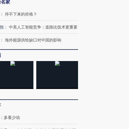
新名家
：
停不下来的价格？
跨国走私7万
视线｜被称为“蟑螂”的印
视线｜“入侵”还是“人道危
检体内含3种
度Z世代 用街头抗争将教
机”？难民潮撕裂西班牙
秘鲁纳斯
育部长拱下台
飞地休达
13人遇难
恒
：
中美人工智能竞争：道路比技术更重要
：
海外能源供给缺口对中国的影响
频
进第四届链博
【商旅对话】华住集团
技“链”接产
【特别呈现】寻找100种
CFO：不靠规模取胜，华
【特别呈
有意思的生活方式·第三对
住三大增长引擎是什么？
有意思的
客
：
多看少动