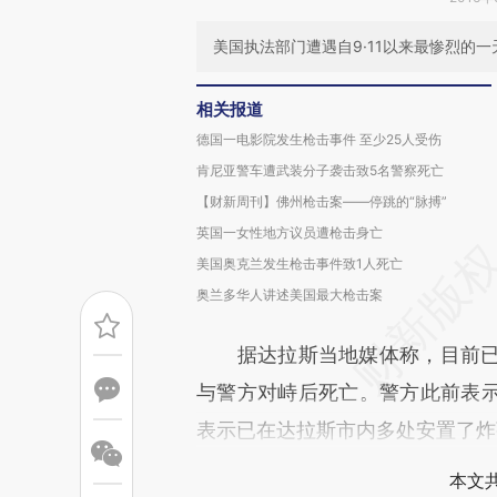
美国执法部门遭遇自9·11以来最惨烈的
相关报道
德国一电影院发生枪击事件 至少25人受伤
肯尼亚警车遭武装分子袭击致5名警察死亡
【财新周刊】佛州枪击案——停跳的“脉搏”
英国一女性地方议员遭枪击身亡
美国奥克兰发生枪击事件致1人死亡
奥兰多华人讲述美国最大枪击案
据达拉斯当地媒体称，目前已有
与警方对峙后死亡。警方此前表
表示已在达拉斯市内多处安置了炸
本文