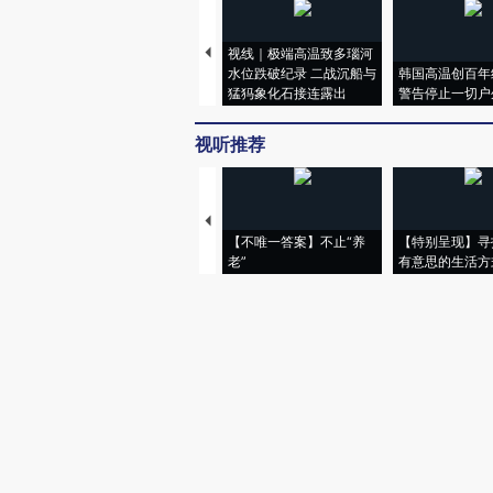
视线｜极端高温致多瑙河
水位跌破纪录 二战沉船与
韩国高温创百年
猛犸象化石接连露出
警告停止一切户
视听推荐
【不唯一答案】不止“养
【特别呈现】寻
老”
有意思的生活方