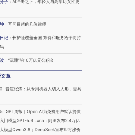
分子
：
AI冲击之下，年轻人与高学历女性更
坤
：
耳闻目睹的几位律师
日记
：
长护险覆盖全国 筹资和服务给予将持
码
波
：
“沉睡”的10万亿元公积金
新文章
00
普渡张涛：从专用机器人切入人形，更具
55
GPT周报｜Open AI为免费用户默认提供
入门模型GPT-5.6 Luna；阿里发布2.4万亿
大模型Qwen3.8；DeepSeek宣布即将涨价