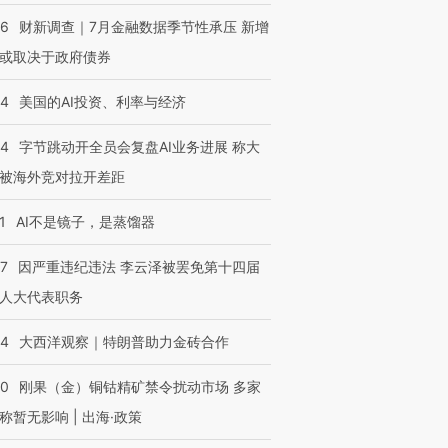
46
财新调查｜7月金融数据季节性承压 新增
或取决于政府债券
44
美国的AI投资、利率与经济
44
字节跳动开全员会复盘AI业务进展 称大
被海外竞对拉开差距
1
AI不是镜子，是蒸馏器
07
因严重违纪违法 李云泽被罢免第十四届
人大代表职务
44
大西洋观察｜特朗普助力金砖合作
40
刚果（金）铜钴精矿禁令扰动市场 多家
称暂无影响 | 出海·政策