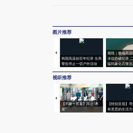
图片推荐
视线｜极端高温
韩国高温创百年纪录 当局
水位跌破纪录 
警告停止一切户外活动
猛犸象化石接连
视听推荐
【不唯一答案】不止“养
【特别呈现】寻
老”
有意思的生活方