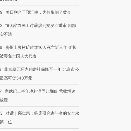
09
美日联合干预汇率，为何影响了黄金
32
“90后”农民工讨薪涉刑案发回重审 因部
实不清
36
贵州山脚树矿难致16人死亡近三年 矿长
被罢免全国人大代表
2
非京籍五环内购房社保降至一年 北京市公
最高可贷340万元
7
寒武纪上半年净利润同比翻倍 营收增速
放缓
53
对话｜邱仁宗：临床研究参与者的安全永
第一位