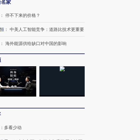
新名家
：
停不下来的价格？
恒
：
中美人工智能竞争：道路比技术更重要
：
海外能源供给缺口对中国的影响
跨国走私7万
视线｜被称为“蟑螂”的印
视线｜“入侵”还是“人道危
频
检体内含3种
度Z世代 用街头抗争将教
机”？难民潮撕裂西班牙
秘鲁纳斯
育部长拱下台
飞地休达
13人遇难
进第四届链博
【商旅对话】华住集团
技“链”接产
【特别呈现】寻找100种
CFO：不靠规模取胜，华
【特别呈
客
有意思的生活方式·第三对
住三大增长引擎是什么？
有意思的
：
多看少动