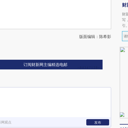
财
财
写
引
版面编辑：陈希影
订阅财新网主编精选电邮
新网观点
发布