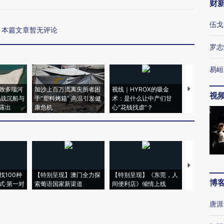
财
伍戈
本篇文章暂无评论
罗志
易峘
致多瑙河
加沙上百万流离失所者困
视线｜HYROX的吸金
马航飞行员
视
二战沉船与
于“塑料烤箱” 高温引发健
术：是什么让中产们甘
粒摇头丸 尿
露出
康危机
心“花钱找虐”？
毒品
【推广】走
找100种
【特别呈现】澳门全力探
【特别呈现】《东莞，人
会，让数智科
博
式·第一对
索葡语国家新渠道
间便利店》倾情上线
业
唐涯