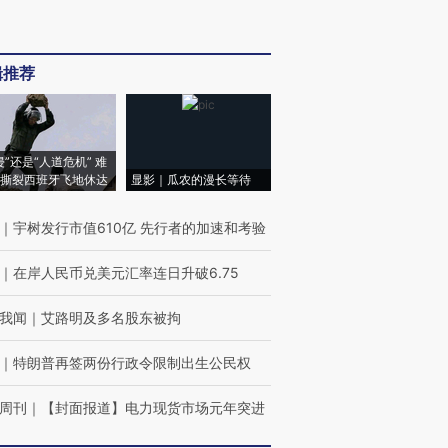
辑推荐
侵”还是“人道危机” 难
撕裂西班牙飞地休达
显影｜瓜农的漫长等待
｜
宇树发行市值610亿 先行者的加速和考验
｜
在岸人民币兑美元汇率连日升破6.75
我闻
｜
艾路明及多名股东被拘
｜
特朗普再签两份行政令限制出生公民权
周刊
｜
【封面报道】电力现货市场元年突进