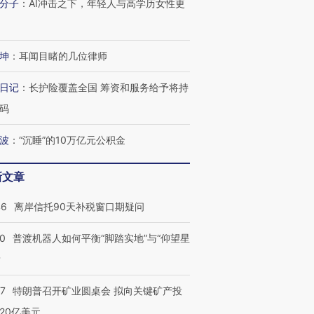
分子
：
AI冲击之下，年轻人与高学历女性更
坤
：
耳闻目睹的几位律师
日记
：
长护险覆盖全国 筹资和服务给予将持
码
波
：
“沉睡”的10万亿元公积金
新文章
46
离岸信托90天补税窗口期疑问
00
普渡机器人如何平衡“脚踏实地”与“仰望星
？
57
特朗普召开矿业圆桌会 拟向关键矿产投
20亿美元