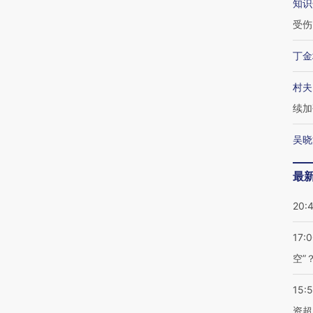
知识
受伤
丁金
村夫
续加
吴晓
最
20:
17:
空”
15:
资超