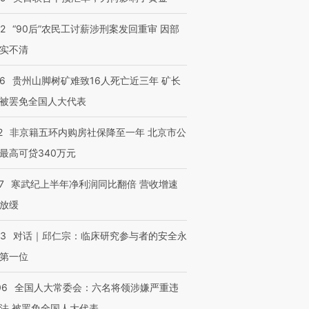
32
“90后”农民工讨薪涉刑案发回重审 因部
实不清
36
贵州山脚树矿难致16人死亡近三年 矿长
被罢免全国人大代表
2
非京籍五环内购房社保降至一年 北京市公
最高可贷340万元
7
寒武纪上半年净利润同比翻倍 营收增速
放缓
53
对话｜邱仁宗：临床研究参与者的安全永
第一位
06
全国人大常委会：六名将领涉嫌严重违
法 被罢免全国人大代表