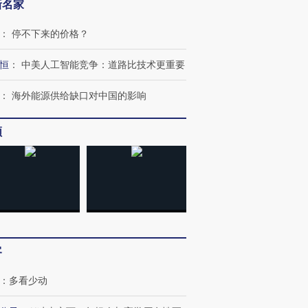
新名家
：
停不下来的价格？
恒
：
中美人工智能竞争：道路比技术更重要
：
海外能源供给缺口对中国的影响
跨国走私7万
视线｜被称为“蟑螂”的印
视线｜“入侵”还是“人道危
检体内含3种
度Z世代 用街头抗争将教
机”？难民潮撕裂西班牙
秘鲁纳斯
频
育部长拱下台
飞地休达
13人遇难
进第四届链博
【商旅对话】华住集团
技“链”接产
【特别呈现】寻找100种
CFO：不靠规模取胜，华
【特别呈
有意思的生活方式·第三对
住三大增长引擎是什么？
有意思的
客
：
多看少动