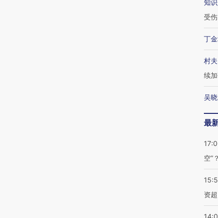
知识
受伤
丁金
村夫
续加
吴晓
最
17:
空”
15:
资超
14: