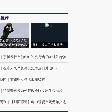
辑推荐
侵”还是“人道危机” 难
撕裂西班牙飞地休达
显影｜瓜农的漫长等待
｜
宇树发行市值610亿 先行者的加速和考验
｜
在岸人民币兑美元汇率连日升破6.75
我闻
｜
艾路明及多名股东被拘
｜
特朗普再签两份行政令限制出生公民权
周刊
｜
【封面报道】电力现货市场元年突进