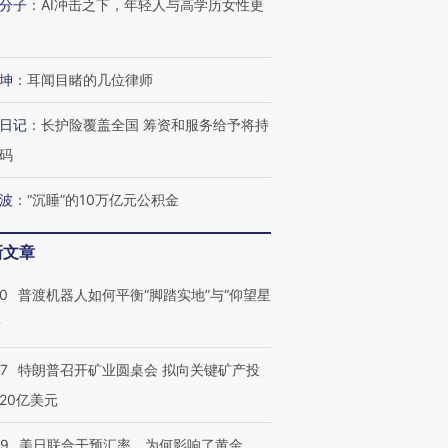
分子
：
AI冲击之下，年轻人与高学历女性更
坤
：
耳闻目睹的几位律师
日记
：
长护险覆盖全国 筹资和服务给予将持
码
波
：
“沉睡”的10万亿元公积金
新文章
00
普渡机器人如何平衡“脚踏实地”与“仰望星
？
57
特朗普召开矿业圆桌会 拟向关键矿产投
20亿美元
09
美日联合干预汇率，为何影响了黄金