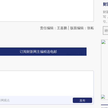
财
财
写
引
责任编辑：王嘉鹏 | 版面编辑：张柘
订阅财新网主编精选电邮
新网观点
发布