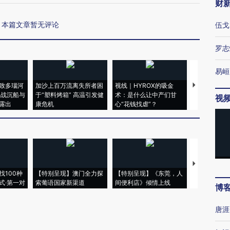
财
本篇文章暂无评论
伍戈
罗志
易峘
致多瑙河
加沙上百万流离失所者困
视线｜HYROX的吸金
马航飞行员
二战沉船与
于“塑料烤箱” 高温引发健
术：是什么让中产们甘
粒摇头丸 尿
视
露出
康危机
心“花钱找虐”？
毒品
【推广】走
找100种
【特别呈现】澳门全力探
【特别呈现】《东莞，人
会，让数智科
式·第一对
索葡语国家新渠道
间便利店》倾情上线
业
博
唐涯