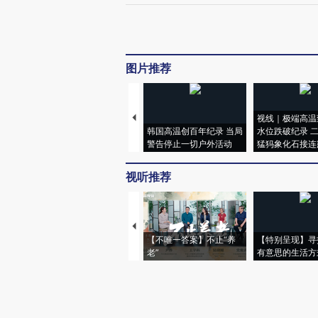
图片推荐
视线｜极端高温
韩国高温创百年纪录 当局
水位跌破纪录 
警告停止一切户外活动
猛犸象化石接连
视听推荐
【不唯一答案】不止“养
【特别呈现】寻
老”
有意思的生活方