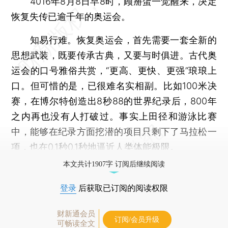
4016年8月8日早8时，顾掰蛋一觉醒来，决定
恢复失传已逾千年的奥运会。
知易行难。恢复奥运会，首先需要一套全新的
思想武装，既要传承古典，又要与时俱进。古代奥
运会的口号雅俗共赏，“更高、更快、更强”琅琅上
口。但可惜的是，已很难名实相副。比如100米决
赛，在博尔特创造出8秒88的世界纪录后，800年
之内再也没有人打破过。事实上田径和游泳比赛
中，能够在纪录方面挖潜的项目只剩下了马拉松一
项，也在0.1秒0.1秒地逼近人类体能极限。
本文共计1907字 订阅后继续阅读
登录
后获取已订阅的阅读权限
财新通会员
订阅/会员升级
可畅读全文