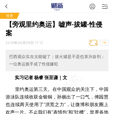
世界
【旁观里约奥运】嘘声·拔罐·性侵
案
2016年08月09日 17:12
T中
巴西观众实在太能嘘了；拔火罐是不是也算兴奋剂；
一位奥运旗手成了性侵嫌犯
实习记者 杨睿 张至谦｜文
里约奥运第三天。在中国观众的关注下，中国
游泳队连续收获金银铜，孙杨出了一口气，傅园慧
也连续两天使用了“洪荒之力”，让微博和朋友圈上
欢声一片。不止我们有“表情包”和“吐槽”，世界各地