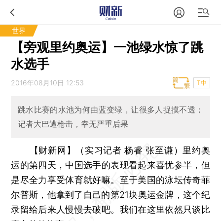
世界
【旁观里约奥运】一池绿水惊了跳
水选手
2016年08月10日 12:53
T中
跳水比赛的水池为何由蓝变绿，让很多人捉摸不透；
记者大巴遭枪击，幸无严重后果
【财新网】（实习记者 杨睿 张至谦）
里约奥
运的第四天，中国选手的表现看起来喜忧参半，但
是尽全力享受体育就好嘛。至于美国的泳坛传奇菲
尔普斯，他拿到了自己的第21块奥运金牌，这个纪
录留给后来人慢慢去破吧。我们在这里依然只谈比