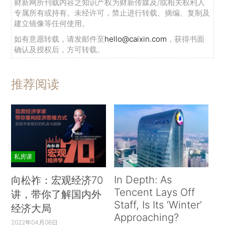
财新网所刊载内容之知识产权为财新传媒及/或相关权利人
专属所有或持有。未经许可，禁止进行转载、摘编、复制及
建立镜像等任何使用。
如有意愿转载，请发邮件至
hello@caixin.com
，获得书面
确认及授权后，方可转载。
推荐阅读
私房课
In Depth: As
向松祚：宏观经济70
Tencent Lays Off
讲，带你了解国内外
Staff, Is Its ‘Winter’
经济大局
Approaching?
2022年04月06日