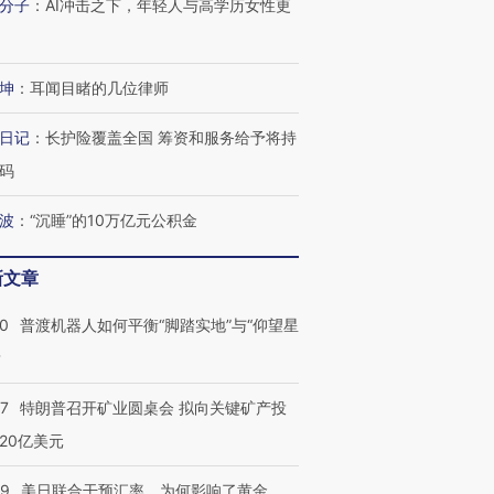
分子
：
AI冲击之下，年轻人与高学历女性更
坤
：
耳闻目睹的几位律师
日记
：
长护险覆盖全国 筹资和服务给予将持
码
波
：
“沉睡”的10万亿元公积金
新文章
00
普渡机器人如何平衡“脚踏实地”与“仰望星
？
57
特朗普召开矿业圆桌会 拟向关键矿产投
20亿美元
09
美日联合干预汇率，为何影响了黄金