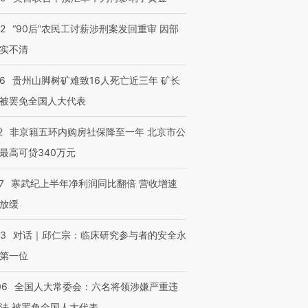
32
“90后”农民工讨薪涉刑案发回重审 因部
实不清
36
贵州山脚树矿难致16人死亡近三年 矿长
被罢免全国人大代表
2
非京籍五环内购房社保降至一年 北京市公
最高可贷340万元
7
寒武纪上半年净利润同比翻倍 营收增速
放缓
53
对话｜邱仁宗：临床研究参与者的安全永
第一位
06
全国人大常委会：六名将领涉嫌严重违
法 被罢免全国人大代表