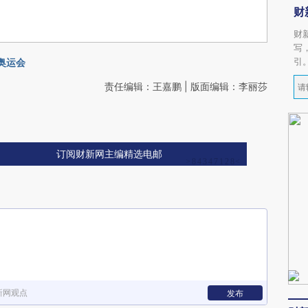
财
财
写
引
奥运会
责任编辑：王嘉鹏 | 版面编辑：李丽莎
订阅财新网主编精选电邮
新网观点
发布