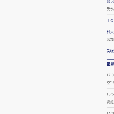
知识
受伤
丁金
村夫
续加
吴晓
最
17:
空”
15:
资超
14: