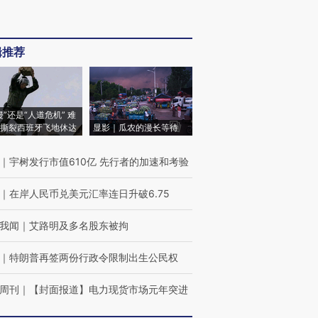
辑推荐
侵”还是“人道危机” 难
撕裂西班牙飞地休达
显影｜瓜农的漫长等待
｜
宇树发行市值610亿 先行者的加速和考验
｜
在岸人民币兑美元汇率连日升破6.75
我闻
｜
艾路明及多名股东被拘
｜
特朗普再签两份行政令限制出生公民权
周刊
｜
【封面报道】电力现货市场元年突进