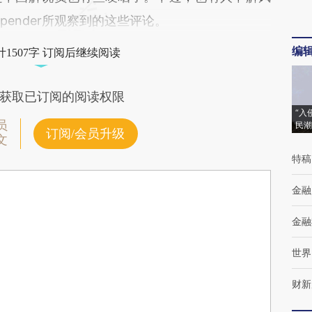
pender所观察到的这些评论。
编
1507字 订阅后继续阅读
获取已订阅的阅读权限
“入
员
民潮
订阅/会员升级
文
特稿
金融
金融
世界
财新