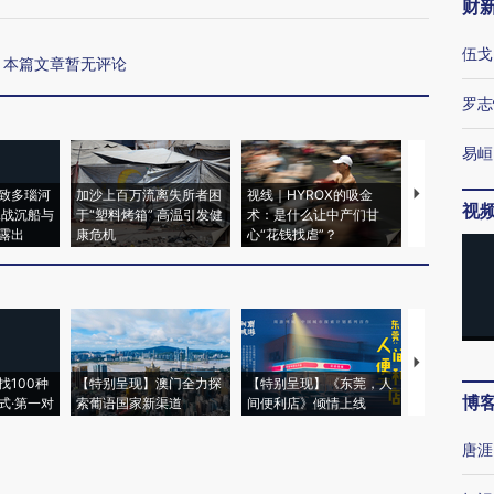
财
伍戈
本篇文章暂无评论
罗志
易峘
致多瑙河
加沙上百万流离失所者困
视线｜HYROX的吸金
马航飞行员
视
二战沉船与
于“塑料烤箱” 高温引发健
术：是什么让中产们甘
粒摇头丸 尿
露出
康危机
心“花钱找虐”？
毒品
【推广】走
找100种
【特别呈现】澳门全力探
【特别呈现】《东莞，人
会，让数智科
博
式·第一对
索葡语国家新渠道
间便利店》倾情上线
业
唐涯