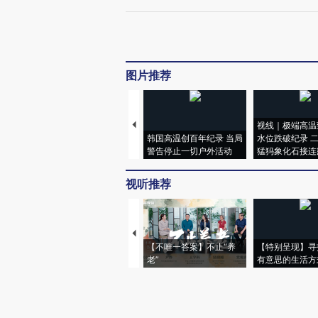
图片推荐
视线｜极端高温
韩国高温创百年纪录 当局
水位跌破纪录 
警告停止一切户外活动
猛犸象化石接连
视听推荐
【不唯一答案】不止“养
【特别呈现】寻
老”
有意思的生活方