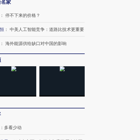
新名家
：
停不下来的价格？
恒
：
中美人工智能竞争：道路比技术更重要
：
海外能源供给缺口对中国的影响
跨国走私7万
视线｜被称为“蟑螂”的印
视线｜“入侵”还是“人道危
频
检体内含3种
度Z世代 用街头抗争将教
机”？难民潮撕裂西班牙
秘鲁纳斯
育部长拱下台
飞地休达
13人遇难
进第四届链博
【商旅对话】华住集团
技“链”接产
【特别呈现】寻找100种
CFO：不靠规模取胜，华
【特别呈
客
有意思的生活方式·第三对
住三大增长引擎是什么？
有意思的
：
多看少动