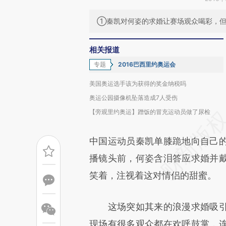
①秦凯对何姿的求婚让赛场观众喝彩，
相关报道
专题
2016巴西里约奥运会
美国奥运选手该为获得的奖金纳税吗
奥运公园摄像机坠落造成7人受伤
【旁观里约奥运】蹭饭的冒充运动员做了尿检
中国运动员秦凯单膝跪地向自己
播镜头前，何姿含泪答应求婚并
笑着，注视着这对情侣的甜蜜。
这场突如其来的浪漫求婚吸引
现场有很多观众都在欢呼鼓掌，