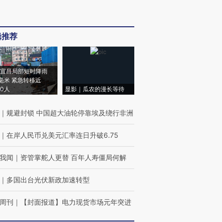
辑推荐
宜昌局部短时降雨
8毫米 紧急转移近
00人
显影｜瓜农的漫长等待
｜
规避封锁 中国超大油轮停靠埃及绕行非洲
｜
在岸人民币兑美元汇率连日升破6.75
我闻
｜
资管掌舵人更替 百年人寿僵局何解
｜
多国出台光伏新政加速转型
周刊
｜
【封面报道】电力现货市场元年突进