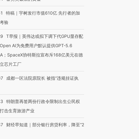
51
特稿｜宇树发行市值610亿 先行者的加
考验
29
T早报｜英伟达或拟下调下代GPU显存配
Open AI为免费用户默认提供GPT-5.6
NA；SpaceX协特斯拉宣布斥168亿美元在德
立芯片工厂
07
成都一区法院原院长 被指“违规挂证执
43
特朗普再签两份行政令限制出生公民权
打击生育旅游产业
37
财经早知道｜部分银行房贷利率，降至“2