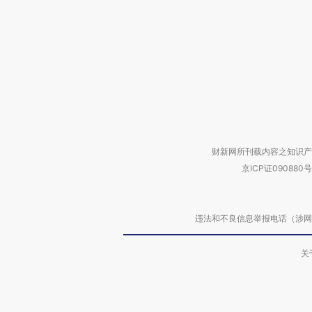
财新网所刊载内容之知识产
京ICP证090880号
违法和不良信息举报电话（涉网络暴力有
关