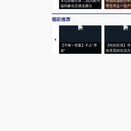
水位跌破纪录 二战沉船与
韩国高温创百年
猛犸象化石接连露出
警告停止一切户
视听推荐
【不唯一答案】不止“养
【特别呈现】寻
老”
有意思的生活方