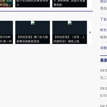
纪录 当局
数千非法移民从摩洛哥闯
于“塑料烤箱” 高温引发健
术：是什么
知识
外活动
入
康危机
心“花钱找虐
受伤
丁金
村夫
【推广】走
续加
找100种
【特别呈现】澳门全力探
【特别呈现】《东莞，人
会，让数智科
式·第一对
索葡语国家新渠道
间便利店》倾情上线
业
吴晓
最
09:
元二
09:
0.1
09: