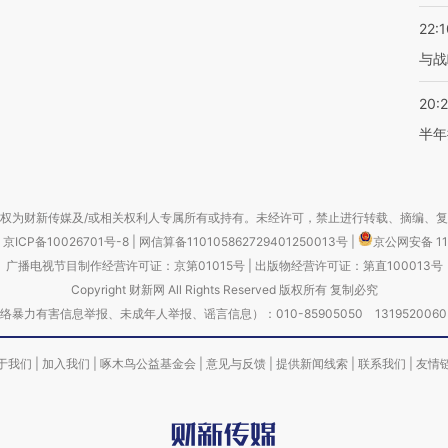
22:1
与战
20:
半年
权为财新传媒及/或相关权利人专属所有或持有。未经许可，禁止进行转载、摘编、
京ICP备10026701号-8
|
网信算备110105862729401250013号
|
京公网安备 11
广播电视节目制作经营许可证：京第01015号
|
出版物经营许可证：第直100013号
Copyright 财新网 All Rights Reserved 版权所有 复制必究
害信息举报、未成年人举报、谣言信息）：010-85905050 13195200605 举报邮
于我们
|
加入我们
|
啄木鸟公益基金会
|
意见与反馈
|
提供新闻线索
|
联系我们
|
友情