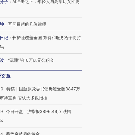
让中产们甘
粒摇头丸 尿检体内含3种
度Z世代 用街头抗争将教
秘鲁纳斯
分子
：
AI冲击之下，年轻人与高学历女性更
”？
毒品
育部长拱下台
13人遇难
坤
：
耳闻目睹的几位律师
日记
：
长护险覆盖全国 筹资和服务给予将持
进第四届链博
【商旅对话】华住集团
码
技“链”接产
【特别呈现】寻找100种
CFO：不靠规模取胜，华
【特别呈
有意思的生活方式·第三对
住三大增长引擎是什么？
有意思的
波
：
“沉睡”的10万亿元公积金
新文章
50
特稿｜国航原党委书记樊澄受贿3847万
审待宣判 否认大多数指控
29
今日开盘：沪指报3896.49点 跌幅
0%
24
蓄势突破后的黄金