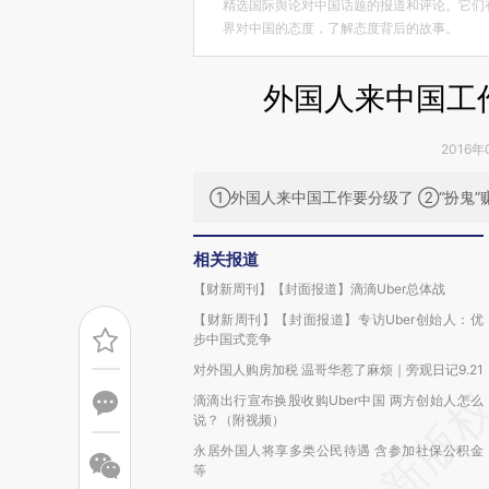
精选国际舆论对中国话题的报道和评论。它们
界对中国的态度，了解态度背后的故事。
外国人来中国工作
2016年
①外国人来中国工作要分级了 ②“扮鬼”赚
相关报道
【财新周刊】【封面报道】滴滴Uber总体战
【财新周刊】【封面报道】专访Uber创始人：优
步中国式竞争
对外国人购房加税 温哥华惹了麻烦｜旁观日记9.21
滴滴出行宣布换股收购Uber中国 两方创始人怎么
说？（附视频）
永居外国人将享多类公民待遇 含参加社保公积金
等