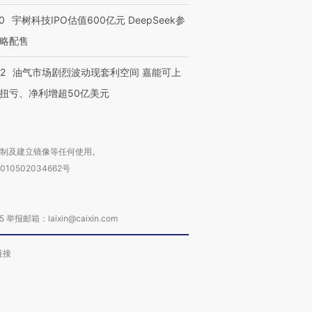
0
宇树科技IPO估值600亿元 DeepSeek参
略配售
22
油气市场剧烈波动现套利空间 嘉能可上
扭亏、净利增超50亿美元
复制及建立镜像等任何使用。
010502034662号
箱：laixin@caixin.com
链接