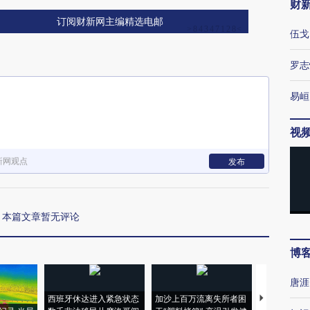
财
订阅财新网主编精选电邮
伍戈
罗志
易峘
视
新网观点
发布
本篇文章暂无评论
博
唐涯
西班牙休达进入紧急状态
加沙上百万流离失所者困
视线｜HYR