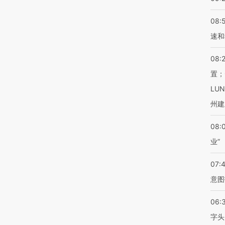
08:
速和
08:
置；
LU
州建
08:
业”
07:
意图
06:
字头