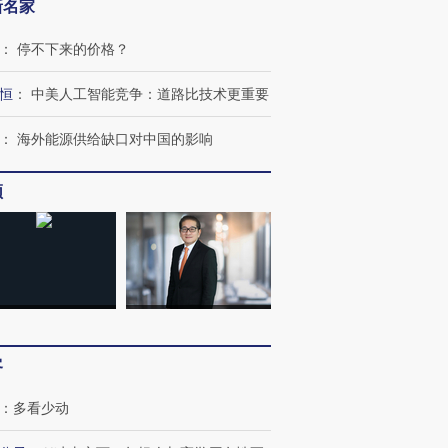
新名家
：
停不下来的价格？
恒
：
中美人工智能竞争：道路比技术更重要
：
海外能源供给缺口对中国的影响
频
客
：
多看少动
OX的吸金
马航飞行员跨国走私7万
视线｜被称为“蟑螂”的印