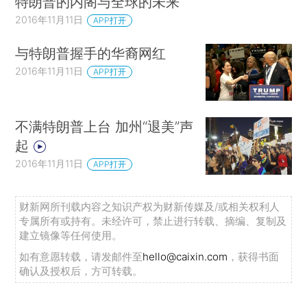
特朗普的内阁与全球的未来
2016年11月11日
APP打开
与特朗普握手的华裔网红
2016年11月11日
APP打开
不满特朗普上台 加州“退美”声
起
2016年11月11日
APP打开
财新网所刊载内容之知识产权为财新传媒及/或相关权利人
专属所有或持有。未经许可，禁止进行转载、摘编、复制及
建立镜像等任何使用。
如有意愿转载，请发邮件至
hello@caixin.com
，获得书面
确认及授权后，方可转载。