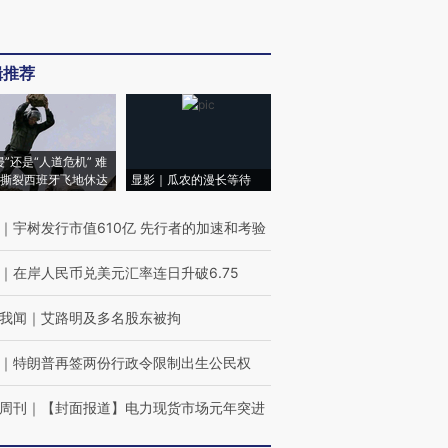
辑推荐
侵”还是“人道危机” 难
撕裂西班牙飞地休达
显影｜瓜农的漫长等待
｜
宇树发行市值610亿 先行者的加速和考验
｜
在岸人民币兑美元汇率连日升破6.75
我闻
｜
艾路明及多名股东被拘
｜
特朗普再签两份行政令限制出生公民权
周刊
｜
【封面报道】电力现货市场元年突进