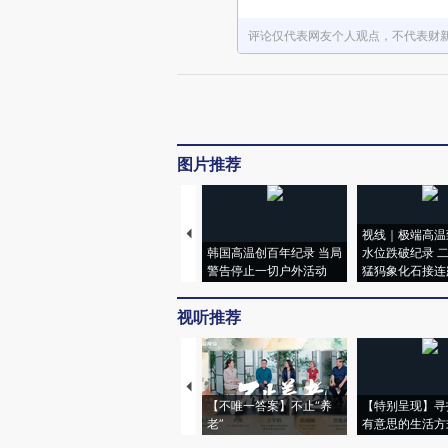
评论仅代表网友个人观点，不代表财
图片推荐
视线｜极端高温
韩国高温创百年纪录 当局
水位跌破纪录 
警告停止一切户外活动
猛犸象化石接连
视听推荐
【不唯一答案】不止“养
【特别呈现】寻
老”
有意思的生活方