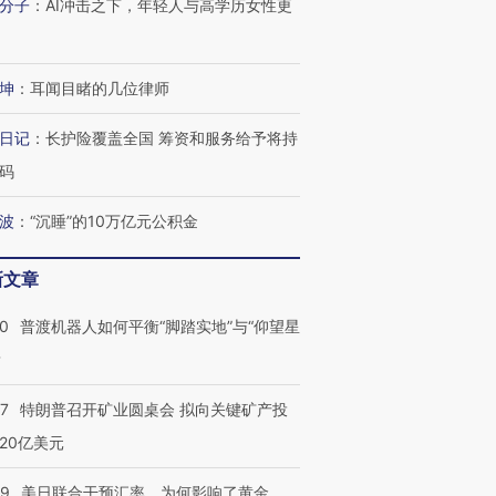
分子
：
AI冲击之下，年轻人与高学历女性更
坤
：
耳闻目睹的几位律师
日记
：
长护险覆盖全国 筹资和服务给予将持
码
波
：
“沉睡”的10万亿元公积金
新文章
00
普渡机器人如何平衡“脚踏实地”与“仰望星
？
57
特朗普召开矿业圆桌会 拟向关键矿产投
20亿美元
09
美日联合干预汇率，为何影响了黄金