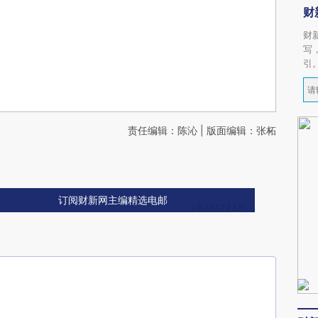
财
财
写
引
责任编辑：陈沁 | 版面编辑：张柘
订阅财新网主编精选电邮