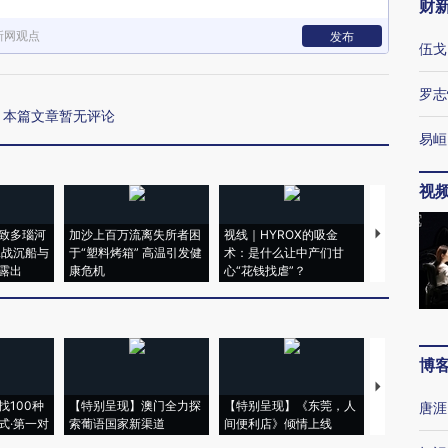
财
新网观点
发布
伍戈
罗志
本篇文章暂无评论
易峘
视
致多瑙河
加沙上百万流离失所者困
视线｜HYROX的吸金
马航飞行员
二战沉船与
于“塑料烤箱” 高温引发健
术：是什么让中产们甘
粒摇头丸 尿
露出
康危机
心“花钱找虐”？
毒品
博
【推广】走
找100种
【特别呈现】澳门全力探
【特别呈现】《东莞，人
会，让数智科
唐涯
式·第一对
索葡语国家新渠道
间便利店》倾情上线
业