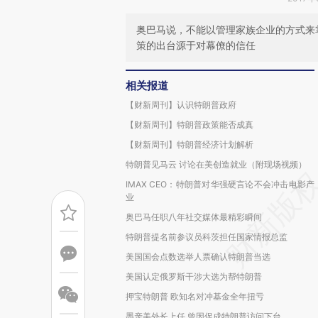
奥巴马说，不能以管理家族企业的方式来
策的出台源于对幕僚的信任
相关报道
【财新周刊】认识特朗普政府
【财新周刊】特朗普政策能否成真
【财新周刊】特朗普经济计划解析
特朗普见马云 讨论在美创造就业（附现场视频）
IMAX CEO：特朗普对华强硬言论不会冲击电影产
业
奥巴马任职八年社交媒体最精彩瞬间
特朗普提名前参议员科茨担任国家情报总监
美国国会点数选举人票确认特朗普当选
美国认定俄罗斯干涉大选为帮特朗普
押宝特朗普 欧知名对冲基金全年扭亏
墨亲美外长上任 曾因促成特朗普访问下台