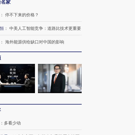
新名家
：
停不下来的价格？
恒
：
中美人工智能竞争：道路比技术更重要
：
海外能源供给缺口对中国的影响
频
跨国走私7万
视线｜被称为“蟑螂”的印
视线｜“入侵”还是“人道危
检体内含3种
度Z世代 用街头抗争将教
机”？难民潮撕裂西班牙
秘鲁纳斯
育部长拱下台
飞地休达
13人遇难
客
进第四届链博
【商旅对话】华住集团
技“链”接产
【特别呈现】寻找100种
CFO：不靠规模取胜，华
【特别呈
：
多看少动
有意思的生活方式·第三对
住三大增长引擎是什么？
有意思的