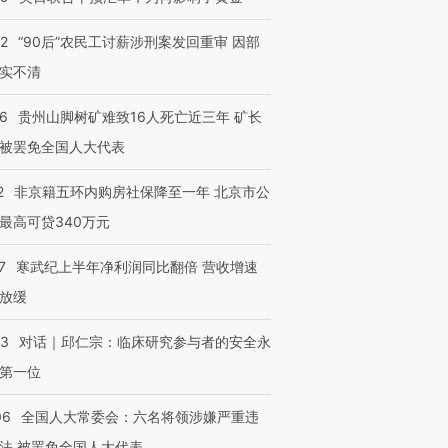
32
“90后”农民工讨薪涉刑案发回重审 因部
实不清
36
贵州山脚树矿难致16人死亡近三年 矿长
被罢免全国人大代表
2
非京籍五环内购房社保降至一年 北京市公
最高可贷340万元
7
寒武纪上半年净利润同比翻倍 营收增速
放缓
53
对话｜邱仁宗：临床研究参与者的安全永
第一位
06
全国人大常委会：六名将领涉嫌严重违
法 被罢免全国人大代表