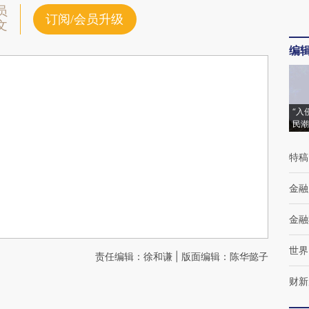
员
订阅/会员升级
文
编
“入
民潮
特稿
金融
金融
世界
责任编辑：徐和谦 | 版面编辑：陈华懿子
财新