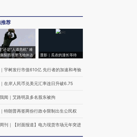
辑推荐
侵”还是“人道危机” 难
撕裂西班牙飞地休达
显影｜瓜农的漫长等待
｜
宇树发行市值610亿 先行者的加速和考验
｜
在岸人民币兑美元汇率连日升破6.75
我闻
｜
艾路明及多名股东被拘
｜
特朗普再签两份行政令限制出生公民权
周刊
｜
【封面报道】电力现货市场元年突进