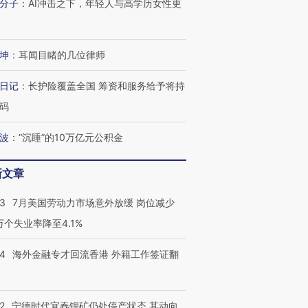
分子
：
AI冲击之下，年轻人与高学历女性更
坤
：
耳闻目睹的几位律师
日记
：
长护险覆盖全国 筹资和服务给予将持
码
波
：
“沉睡”的10万亿元公积金
新文章
43
7月美国劳动力市场意外放缓 岗位减少
3万个失业率降至4.1%
14
海外金融专才回流香港 外籍工作签证翻
2
宁德时代宜春锂矿仍处停产状态 其动向