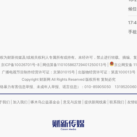
候任
17:
手祖
权为财新传媒及/或相关权利人专属所有或持有。未经许可，禁止进行转载、摘编、
京ICP备10026701号-8
|
网信算备110105862729401250013号
|
京公网安备 11
广播电视节目制作经营许可证：京第01015号
|
出版物经营许可证：第直100013号
Copyright 财新网 All Rights Reserved 版权所有 复制必究
害信息举报、未成年人举报、谣言信息）：010-85905050 13195200605 举报邮
于我们
|
加入我们
|
啄木鸟公益基金会
|
意见与反馈
|
提供新闻线索
|
联系我们
|
友情