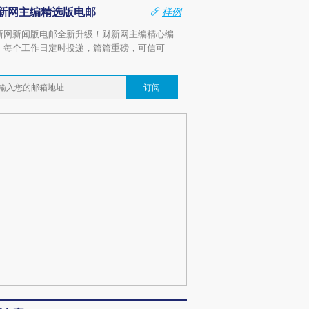
新网主编精选版电邮
样例
新网新闻版电邮全新升级！财新网主编精心编
，每个工作日定时投递，篇篇重磅，可信可
。
订阅
跨国走私7万
视线｜被称为“蟑螂”的印
视线｜“入侵”还是“人道危
检体内含3种
度Z世代 用街头抗争将教
机”？难民潮撕裂西班牙
秘鲁纳斯