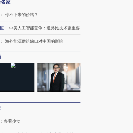
新名家
育部长拱下台
飞地休达
13人遇难
：
停不下来的价格？
恒
：
中美人工智能竞争：道路比技术更重要
进第四届链博
【商旅对话】华住集团
：
海外能源供给缺口对中国的影响
技“链”接产
【特别呈现】寻找100种
CFO：不靠规模取胜，华
【特别呈
有意思的生活方式·第三对
住三大增长引擎是什么？
有意思的
频
客
：
多看少动