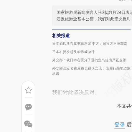
国家旅游局新闻发言人张利忠1月24日表
违反旅游业基本公德，我们对此坚决反对
相关报道
日本酒店放右翼书籍惹议 中方：日官方不应卸责
日本右翼发起反华示威游行
外交部：就日本右翼分子登钓鱼岛提出严正交涉
外交部回应名古屋市长错误言论：该履行跪地道歉
承诺
我们对此坚决反对。
本文共
登录
后