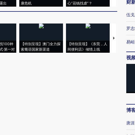
财
露出
康危机
心“花钱找虐”？
毒品
伍戈
罗志
【推广】走
易峘
找100种
【特别呈现】澳门全力探
【特别呈现】《东莞，人
会，让数智科
式·第一对
索葡语国家新渠道
间便利店》倾情上线
业
视
博
唐涯