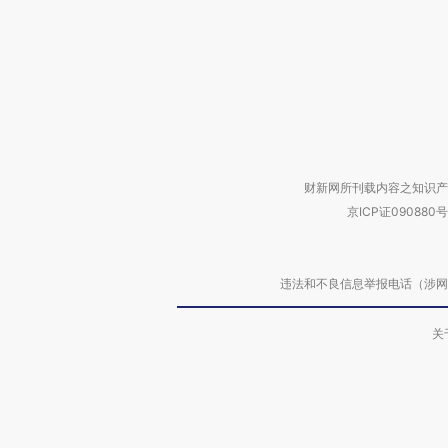
财新网所刊载内容之知识产
京ICP证090880号
违法和不良信息举报电话（涉网络暴力有
关