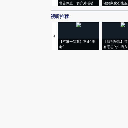
警告停止一切户外活动
猛犸象化石接连
视听推荐
【不唯一答案】不止“养
【特别呈现】寻
老”
有意思的生活方