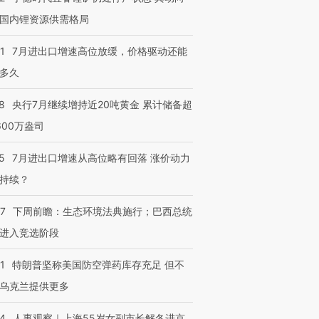
国内锂资源供需格局
1
7月进出口增速高位放缓，价格驱动还能
多久
8
央行7月继续增持近20吨黄金 累计储备超
600万盎司
5
7月进出口增速从高位略有回落 涨价动力
持续？
07
下周前瞻：生态环境法典施行；巴西总统
进入竞选阶段
1
特朗普坚称美国防空弹药库存充足 但不
乌克兰提供更多
24
人事观察｜上海55岁女副市长解冬进京