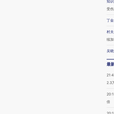
知识
受伤
丁金
村夫
续加
吴晓
最
21:
2.
20:
倍
20:1