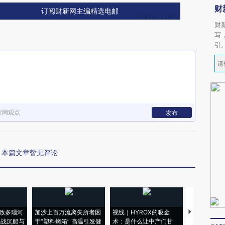
财
订阅财新网主编精选电邮
财
写
引
新网观点
发布
本篇文章暂无评论
致多瑙河
加沙上百万流离失所者困
视线｜HYROX的吸金
马航飞行员
二战沉船与
于“塑料烤箱” 高温引发健
术：是什么让中产们甘
粒摇头丸 尿