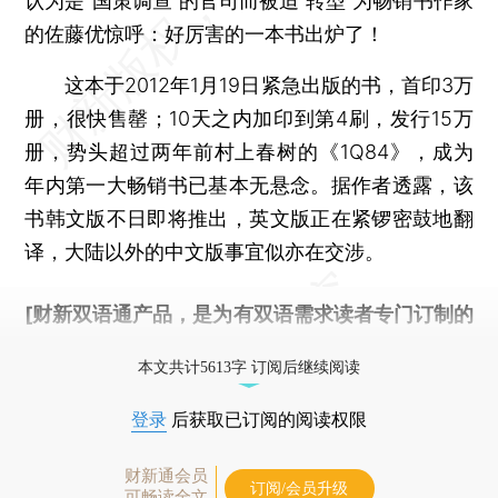
认为是“国策调查”的官司而被迫“转型”为畅销书作家
的佐藤优惊呼：好厉害的一本书出炉了！
这本于2012年1月19日紧急出版的书，首印3万
册，很快售罄；10天之内加印到第4刷，发行15万
册，势头超过两年前村上春树的《1Q84》，成为
年内第一大畅销书已基本无悬念。据作者透露，该
书韩文版不日即将推出，英文版正在紧锣密鼓地翻
译，大陆以外的中文版事宜似亦在交涉。
[财新双语通产品，是为有双语需求读者专门订制的
优惠产品，
按此可享超值优惠订阅
。]
本文共计5613字 订阅后继续阅读
登录
后获取已订阅的阅读权限
财新通会员
订阅/会员升级
可畅读全文