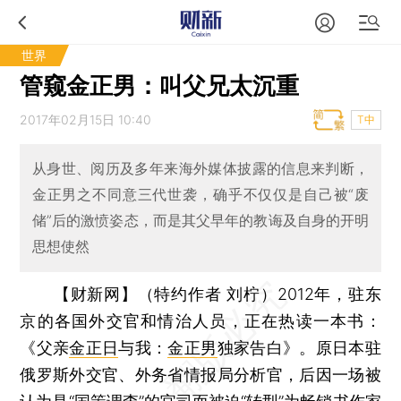
世界
管窥金正男：叫父兄太沉重
2017年02月15日 10:40
T中
从身世、阅历及多年来海外媒体披露的信息来判断，
金正男之不同意三代世袭，确乎不仅仅是自己被“废
储”后的激愤姿态，而是其父早年的教诲及自身的开明
思想使然
【财新网】（特约作者 刘柠）
2012年，驻东
京的各国外交官和情治人员，正在热读一本书：
《父亲
金正日
与我：
金正男
独家告白》。原日本驻
俄罗斯外交官、外务省情报局分析官，后因一场被